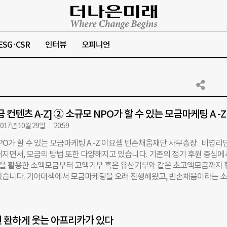
ESG·CSR
인터뷰
오피니언
 컨텐츠 A-Z] ② 소규모 NPO가 할 수 있는 모금마케팅 A -Z
017년 10월 29일
20:59
NPO가 할 수 있는 모금마케팅 A -Z 이요셉 빈손채움재단 사무총장 비영리
해지면서, 모금의 방법 또한 다양해지고 있습니다. 기존의 정기 후원 중심에
 활용한 소액모금부터 고액기부 혹은 유산기부와 같은 초고액모금까지 
있습니다. 기아대책에서 모금마케팅을 오래 진행해왔고, 빈손채움이라는 
직접 모금을 진행해온 이요셉 전 사무총장을 통해, 모금에 관한 전략을 들
대형 비영리단체에서 모금기획 및 실행, 홍보대사 관리 등 다양한 역할을 해왔고
 비영리단체의 모금실무도 직접 진행했는데 차이가 있으셨나요? 3년 전 
 환하게 웃는 아프리카가 있다
 일하면서 A부터 Z까지 진행해보면서, 진짜 자기 실력이 무엇인지에 대해 