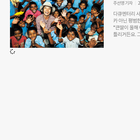
느끼게 됐어요
주선영 기자
2
의 프로젝트도
다큐멘터리 사
이 정도이구나
카 아닌 평범한
력은 몇 %이고
“큰딸이 올해 
금을 해오면서
틀리거든요. 그
어느 정도 될
요셉(37)씨의
분의 사람들이
선 녹색으로,
환경이나 사람
서 탈락했다. 
NGO들이 하는
졌어요. 빨리 
습니다. 대부
해야겠다고 생
죠.” 평소 주
주머니, 밭 매
통해 찍은 사
로 한 건 그
서 재능나눔으
터 인도에 이
진 찍는 일이 
각했습니다. 