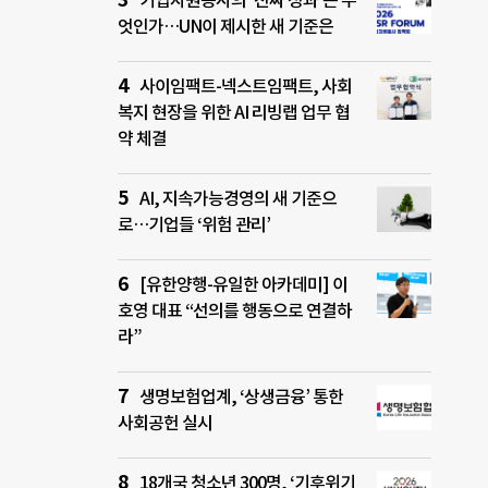
기업자원봉사의 ‘진짜 성과’는 무
엇인가…UN이 제시한 새 기준은
사이임팩트-넥스트임팩트, 사회
복지 현장을 위한 AI 리빙랩 업무 협
약 체결
AI, 지속가능경영의 새 기준으
로…기업들 ‘위험 관리’
[유한양행-유일한 아카데미] 이
호영 대표 “선의를 행동으로 연결하
라”
생명보험업계, ‘상생금융’ 통한
사회공헌 실시
18개국 청소년 300명, ‘기후위기