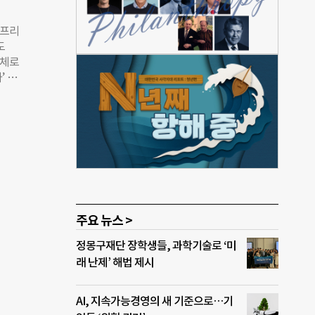
 개인
력이
아프리
내 실
도
 모
대체로
금이
’ 이
대부
옆에
지,
검사에
이저
 느껴
 많
기록
했었
트 아
 책을
만나기
버스에
주요 뉴스 >
에서부
정몽구재단 장학생들, 과학기술로 ‘미
.”사
래 난제’ 해법 제시
까 생
AI, 지속가능경영의 새 기준으로…기