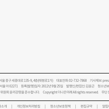
울 중구 세종대로 135-9, 4층(태평로1가) 대표전화: 02-732-7868 기사제보:
pre
울 아 02271 등록(발행)일자: 2012년 9월 25일 발행인/편집인: 김윤곤 청소년
위원회 윤리강령을 준수합니다.
Copyright 더나은미래 All rights reserved. 무
사소개
개인정보처리방침
청소년보호정책
편집규약
알립