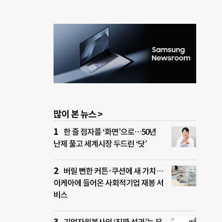
많이 본 뉴스 >
한 줄 점자를 ‘화면’으로…50년
난제 풀고 세계시장 두드린 ‘닷’
버릴 뻔한 커튼·쿠션에 새 가치…
이케아에 들어온 사회적기업 재봉 서
비스