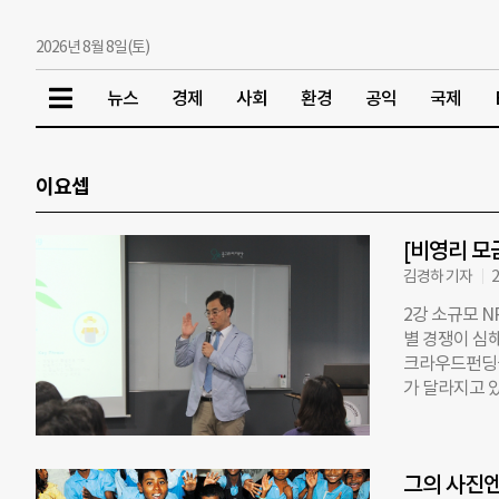
2026년 8월 8일(토)
뉴스
경제
사회
환경
공익
국제
이요셉
[비영리 모금
김경하 기자
2
2강 소규모 
별 경쟁이 심
크라우드펀딩을
가 달라지고 
모 재단에서 
니다. Q1. 
창립한 소규모
그의 사진엔
모 NGO에서