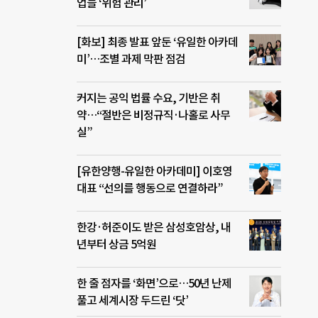
업들 ‘위험 관리’
[화보] 최종 발표 앞둔 ‘유일한 아카데
미’…조별 과제 막판 점검
커지는 공익 법률 수요, 기반은 취
약…“절반은 비정규직·나홀로 사무
실”
[유한양행-유일한 아카데미] 이호영
대표 “선의를 행동으로 연결하라”
한강·허준이도 받은 삼성호암상, 내
년부터 상금 5억원
한 줄 점자를 ‘화면’으로…50년 난제
풀고 세계시장 두드린 ‘닷’