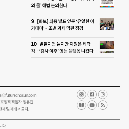
와 물’ 해법 논의한다
[화보] 최종 발표 앞둔 ‘유일한 아
카데미’…조별 과제 막판 점검
발달지연 늘지만 지원은 제각
각…‘검사 이후’ 잇는 플랫폼 나왔다
ss@futurechosun.com
보호정책 책임자: 정유진
단 전재 및 재배포 금지.
니다