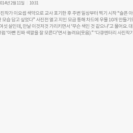
. 혹시 기회가 되면 크라우드펀딩을 본인이 직접 한번 실행해 보세요. 자기
014년 2월 11일
10:31
 좋고, 아니면 법인의 프로젝트를 해봐도 상관없어요. 그걸 해보면 ‘내 실
진작가 이요셉 색약으로 교사 포기한 후 주변 일상부터 찍기 시작 “슬픈 
, 내 네트워크가 이 정도였구나, 지금까지 하나의 결과물을 만들어냈을 때 
 모습 담고 싶었다” 사진전 열고 지인 모금 통해 차드에 우물 10개 만들기
, 팀원들 실력은 몇 %였는지’ 이런 게 정확하게 드러납니다. Q2. 오랜 기간
여섯 살인데, 만날 이것저것 가리키면서 ‘무슨 색인 것 같으냐’고 물어요. 
 내린 본인만의 ‘모금에 대한 정의’가 있다면 무엇인가요? 우리가 흔히 ‘모
럼 ‘아빤 진짜 색깔을 잘 모른다’면서 놀려요(웃음).” ‘다큐멘터리 사진작가
까’를 많이 고민하죠. 모금을 한자로 풀어보면, 금액을 모으는 것이잖아요. 
 말이다. 그는 색의 일부분을 식별하지 못하는 ‘색약’이다. 같은 색도 적색 
 ‘금전적인 것’에 대해 한정지어 생각해요. 하지만 단순하게 돈만 모을 것인
 녹색 옆에선 적색으로 보인다. 초등학교 교사를 꿈꿨지만, 재수 끝에 신체
도 포함시킬 것인지에 따라 모금프로젝트의 방향이 많이 달라집니다. 메
‘색약’ 때문이었다. 그런 그가 사진을 찍게 된 건 왜일까. “사는 게 허무하게
 모금 중에 대놓고 ‘여러분, 이 프로젝트를 도와주세요’라고 말하지 않는 게
나이 들고 싶기만 했고요. 이렇게 지나면 너무 허무할 것 같아, 순간순간을 
분 사람을 모집해요. 사람을
각했어요. 그전엔 색도 구분 못 하는 제가 사진은 절대 못 찍을 거라 생각
로 무얼 찍느냐는 질문에 그는 “주변의 작은 일상을 찍는다”고 했다. 요구르
는 할머니, 갓 태어난 아들. 모두가 그의 사진 속 주인공들이었다. 인터넷과
진을 나누면서, 그의 사진을 찾는 사람들도 조금씩 늘어갔다. 이요셉씨를 
가 아프리카에서 찍어온 사진들을 보고 나서였다. 그는 2007년부터 굿네이
로 사진을 찍었다. 아프리카의 케냐, 에티오피아, 차드, 르완다, 탄자니아
르기까지 굿네이버스 지부가 위치한 외곽 곳곳을 찾아다니며 사진을 찍었다
나에게 주어진 역할이라면, 이 일을 통해 내가 할 수 있는 뭔가가 있지 않을
슬픈 사진들이 넘쳐나는