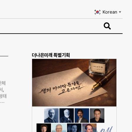
Korean
▼
Korean
▼
더나은미래 특별기획
단체
서,
형태
소규
어봤습
, 갓
소규
많이