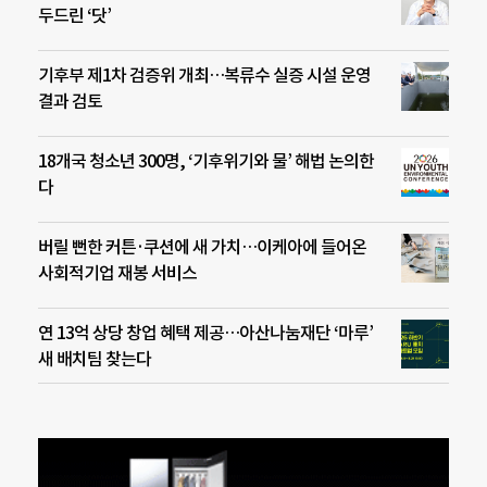
두드린 ‘닷’
기후부 제1차 검증위 개최…복류수 실증 시설 운영
결과 검토
18개국 청소년 300명, ‘기후위기와 물’ 해법 논의한
다
버릴 뻔한 커튼·쿠션에 새 가치…이케아에 들어온
사회적기업 재봉 서비스
연 13억 상당 창업 혜택 제공…아산나눔재단 ‘마루’
새 배치팀 찾는다