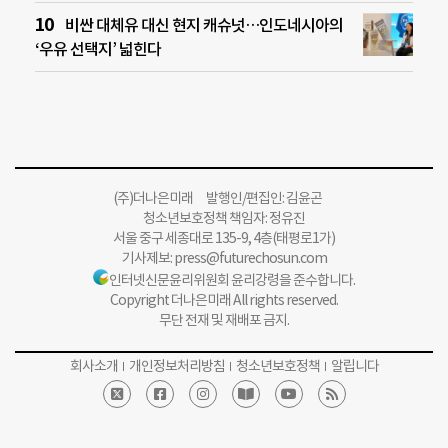
비싼 대체유 대신 현지 캐슈넛…인도네시아의
‘우유 선택지’ 넓힌다
(주)더나은미래 발행인/편집인: 김윤곤
청소년보호정책 책임자: 정유진
서울 중구 세종대로 135-9, 4층(태평로1가)
기사제보:
press@futurechosun.com
인터넷신문윤리위원회 윤리강령을 준수합니다.
Copyright 더나은미래 All rights reserved.
무단 전재 및 재배포 금지.
회사소개
개인정보처리방침
청소년보호정책
알립니다