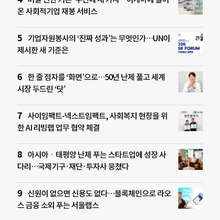
온 사회적기업 재봉 서비스
기업자원봉사의 ‘진짜 성과’는 무엇인가…UN이
제시한 새 기준은
한 줄 점자를 ‘화면’으로…50년 난제 풀고 세계
시장 두드린 ‘닷’
사이임팩트-넥스트임팩트, 사회복지 현장을 위
한 AI 리빙랩 업무 협약 체결
아시아ㆍ태평양 난제 푸는 스타트업에 성장 사
다리…국제기구·재단·투자사 뭉쳤다
신원이 없으면 신용도 없다…블록체인으로 라오
스 금융 소외 푸는 서울랩스