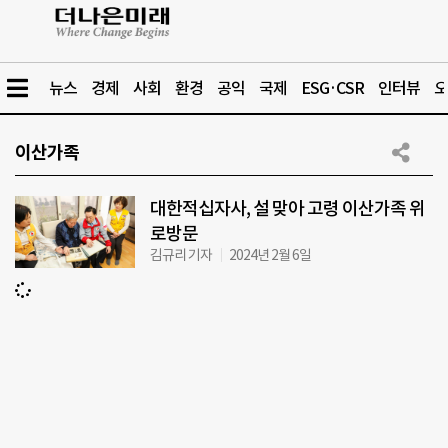
뉴스
경제
사회
환경
공익
국제
ESG·CSR
인터뷰
오
이산가족
대한적십자사, 설 맞아 고령 이산가족 위
로방문
김규리 기자
2024년 2월 6일