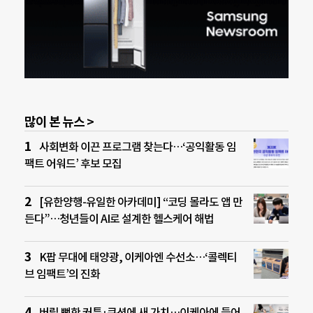
많이 본 뉴스 >
사회변화 이끈 프로그램 찾는다…‘공익활동 임
팩트 어워드’ 후보 모집
[유한양행-유일한 아카데미] “코딩 몰라도 앱 만
든다”…청년들이 AI로 설계한 헬스케어 해법
K팝 무대에 태양광, 이케아엔 수선소…‘콜렉티
브 임팩트’의 진화
버릴 뻔한 커튼·쿠션에 새 가치…이케아에 들어