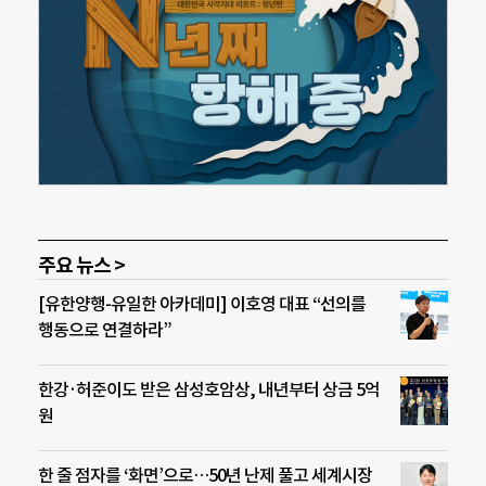
주요 뉴스 >
[유한양행-유일한 아카데미] 이호영 대표 “선의를
행동으로 연결하라”
한강·허준이도 받은 삼성호암상, 내년부터 상금 5억
원
한 줄 점자를 ‘화면’으로…50년 난제 풀고 세계시장