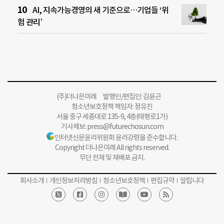
AI, 지속가능경영의 새 기준으로…기업들 ‘위
험 관리’
(주)더나은미래 발행인/편집인: 김윤곤
청소년보호정책 책임자: 정유진
서울 중구 세종대로 135-9, 4층(태평로1가)
기사제보:
press@futurechosun.com
인터넷신문윤리위원회 윤리강령을 준수합니다.
Copyright 더나은미래 All rights reserved.
무단 전재 및 재배포 금지.
회사소개
개인정보처리방침
청소년보호정책
편집규약
알립니다