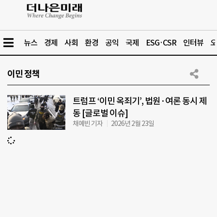
뉴스
경제
사회
환경
공익
국제
ESG·CSR
인터뷰
오
이민 정책
트럼프 ‘이민 옥죄기’, 법원·여론 동시 제
동 [글로벌 이슈]
채예빈 기자
2026년 2월 23일