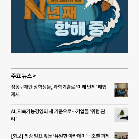
주요 뉴스 >
정몽구재단 장학생들, 과학기술로 ‘미래 난제’ 해법
제시
AI, 지속가능경영의 새 기준으로…기업들 ‘위험 관
리’
[화보] 최종 발표 앞둔 ‘유일한 아카데미’…조별 과제