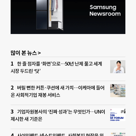
많이 본 뉴스 >
한 줄 점자를 ‘화면’으로…50년 난제 풀고 세계
시장 두드린 ‘닷’
버릴 뻔한 커튼·쿠션에 새 가치…이케아에 들어
온 사회적기업 재봉 서비스
기업자원봉사의 ‘진짜 성과’는 무엇인가…UN이
제시한 새 기준은
사이임팩트-넥스트임팩트, 사회복지 현장을 위