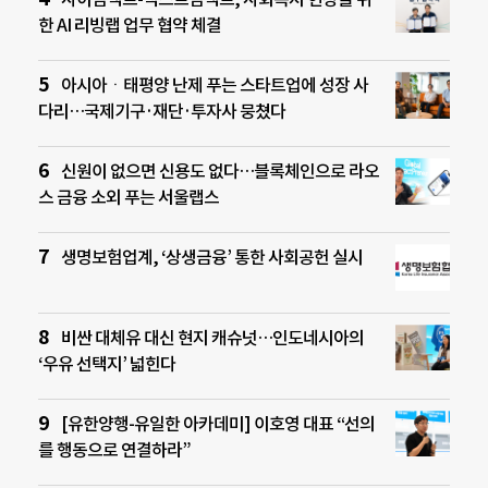
한 AI 리빙랩 업무 협약 체결
아시아ㆍ태평양 난제 푸는 스타트업에 성장 사
다리…국제기구·재단·투자사 뭉쳤다
신원이 없으면 신용도 없다…블록체인으로 라오
스 금융 소외 푸는 서울랩스
생명보험업계, ‘상생금융’ 통한 사회공헌 실시
비싼 대체유 대신 현지 캐슈넛…인도네시아의
‘우유 선택지’ 넓힌다
[유한양행-유일한 아카데미] 이호영 대표 “선의
를 행동으로 연결하라”