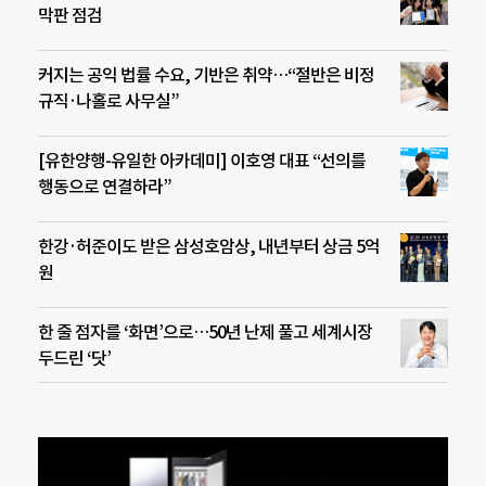
막판 점검
커지는 공익 법률 수요, 기반은 취약…“절반은 비정
규직·나홀로 사무실”
[유한양행-유일한 아카데미] 이호영 대표 “선의를
행동으로 연결하라”
한강·허준이도 받은 삼성호암상, 내년부터 상금 5억
원
한 줄 점자를 ‘화면’으로…50년 난제 풀고 세계시장
두드린 ‘닷’