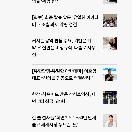
업들 ‘위험 관리’
[화보] 최종 발표 앞둔 ‘유일한 아카데
미’…조별 과제 막판 점검
커지는 공익 법률 수요, 기반은 취
약…“절반은 비정규직·나홀로 사무
실”
[유한양행-유일한 아카데미] 이호영
대표 “선의를 행동으로 연결하라”
한강·허준이도 받은 삼성호암상, 내
년부터 상금 5억원
한 줄 점자를 ‘화면’으로…50년 난제
풀고 세계시장 두드린 ‘닷’