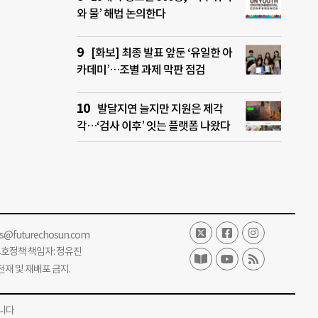
와 물’ 해법 논의한다
[화보] 최종 발표 앞둔 ‘유일한 아
카데미’…조별 과제 막판 점검
발달지연 늘지만 지원은 제각
각…‘검사 이후’ 잇는 플랫폼 나왔다
ss@futurechosun.com
보호정책 책임자: 정유진
단 전재 및 재배포 금지.
니다