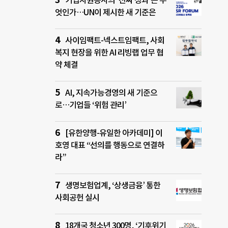
기업자원봉사의 ‘진짜 성과’는 무
엇인가…UN이 제시한 새 기준은
사이임팩트-넥스트임팩트, 사회
복지 현장을 위한 AI 리빙랩 업무 협
약 체결
AI, 지속가능경영의 새 기준으
로…기업들 ‘위험 관리’
[유한양행-유일한 아카데미] 이
호영 대표 “선의를 행동으로 연결하
라”
생명보험업계, ‘상생금융’ 통한
사회공헌 실시
18개국 청소년 300명, ‘기후위기