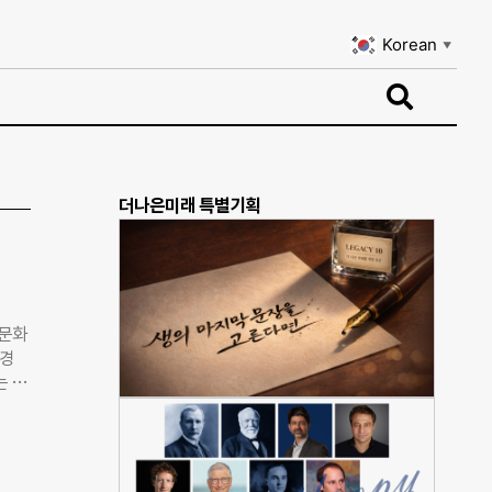
Korean
▼
Korean
▼
더나은미래 특별기획
다문화
신경
는 건
‘메이
(약
원에
 대