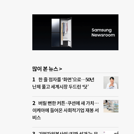
많이 본 뉴스 >
한 줄 점자를 ‘화면’으로…50년
난제 풀고 세계시장 두드린 ‘닷’
버릴 뻔한 커튼·쿠션에 새 가치…
이케아에 들어온 사회적기업 재봉 서
비스