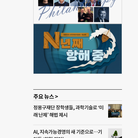
사회
도록
맺고
 프로
10
승자
수여된
성한
및 개
주요 뉴스 >
정몽구재단 장학생들, 과학기술로 ‘미
래 난제’ 해법 제시
AI, 지속가능경영의 새 기준으로…기