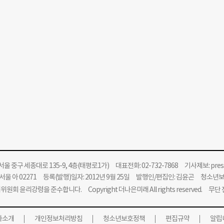
울 중구 세종대로 135-9, 4층(태평로1가) 대표전화: 02-732-7868 기사제보:
pre
울 아 02271 등록(발행)일자: 2012년 9월 25일 발행인/편집인: 김윤곤 청소년
위원회 윤리강령을 준수합니다.
Copyright 더나은미래 All rights reserved. 무
사소개
개인정보처리방침
청소년보호정책
편집규약
알립