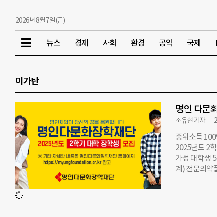
2026년 8월 7일(금)
뉴스
경제
사회
환경
공익
국제
이가탄
명인 다문화
조유현 기자
2
중위소득 10
2025년도 2
가정 대학생 5
계) 전문의약품
강’을 사회공헌
킨’ 등으로도 
300억원)를 
이른다. 재단은