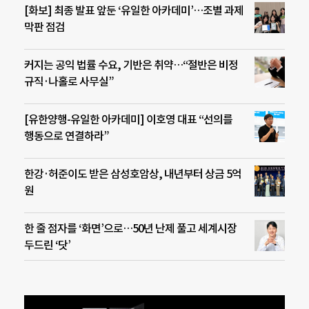
[화보] 최종 발표 앞둔 ‘유일한 아카데미’…조별 과제
막판 점검
커지는 공익 법률 수요, 기반은 취약…“절반은 비정
규직·나홀로 사무실”
[유한양행-유일한 아카데미] 이호영 대표 “선의를
행동으로 연결하라”
한강·허준이도 받은 삼성호암상, 내년부터 상금 5억
원
한 줄 점자를 ‘화면’으로…50년 난제 풀고 세계시장
두드린 ‘닷’