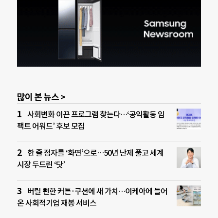
많이 본 뉴스 >
사회변화 이끈 프로그램 찾는다…‘공익활동 임
팩트 어워드’ 후보 모집
한 줄 점자를 ‘화면’으로…50년 난제 풀고 세계
시장 두드린 ‘닷’
버릴 뻔한 커튼·쿠션에 새 가치…이케아에 들어
온 사회적기업 재봉 서비스