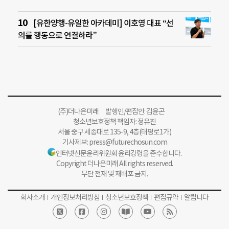
[유한양행-유일한 아카데미] 이호영 대표 “선
의를 행동으로 연결하라”
(주)더나은미래 발행인/편집인: 김윤곤
청소년보호정책 책임자: 정유진
서울 중구 세종대로 135-9, 4층(태평로1가)
기사제보:
press@futurechosun.com
인터넷신문윤리위원회 윤리강령을 준수합니다.
Copyright 더나은미래 All rights reserved.
무단 전재 및 재배포 금지.
회사소개
개인정보처리방침
청소년보호정책
편집규약
알립니다