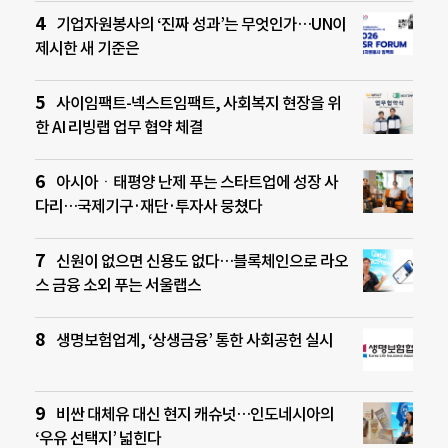
기업자원봉사의 ‘진짜 성과’는 무엇인가…UN이
제시한 새 기준은
사이임팩트-넥스트임팩트, 사회복지 현장을 위
한 AI 리빙랩 업무 협약 체결
아시아ㆍ태평양 난제 푸는 스타트업에 성장 사
다리…국제기구·재단·투자사 뭉쳤다
신원이 없으면 신용도 없다…블록체인으로 라오
스 금융 소외 푸는 서울랩스
생명보험업계, ‘상생금융’ 통한 사회공헌 실시
비싼 대체유 대신 현지 캐슈넛…인도네시아의
‘우유 선택지’ 넓힌다