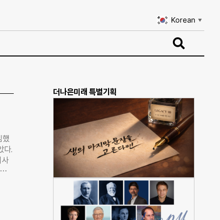
Korean
▼
Korean
▼
더나은미래 특별기획
임했
았다.
이사
“비영
이바
고,
는
 예정