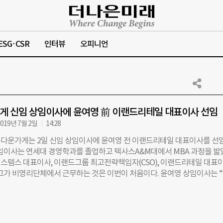
ESG·CSR
인터뷰
오피니언
게 신임 상임이사에 윤여영 前 이랜드리테일 대표이사 선임
019년 7월 2일
14:28
다운가게는 2일 신임 상임이사에 윤여영 전 이랜드리테일 대표이사를 선
상임이사는 연세대 경영학과를 졸업하고 텍사스A&M대에서 MBA 과정을 밟
스템스 대표이사, 이랜드그룹 최고전략책임자(CSO), 이랜드리테일 대표
 그가 비영리단체에서 근무하는 것은 이번이 처음이다. 윤여영 상임이사는 
를 향해 품고 있는 ‘선한 의도’가 진정한 성과로 연결될 때 비로소 사회에 
 생각한다”면서 “아름다운가게가 우리 사회에 지금보다 더 좋은 영향을 주
름다운 공동체를 이룰 수 있도록 최선을 다하겠다”고 포부를 밝혔다. 임기
 30일까지 3년이며, 오는 9일 아름다운가게 서울 본부에서 취임식이 진행될