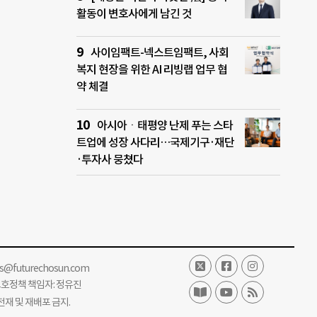
활동이 변호사에게 남긴 것
사이임팩트-넥스트임팩트, 사회
복지 현장을 위한 AI 리빙랩 업무 협
약 체결
아시아ㆍ태평양 난제 푸는 스타
트업에 성장 사다리…국제기구·재단
·투자사 뭉쳤다
ss@futurechosun.com
보호정책 책임자: 정유진
단 전재 및 재배포 금지.