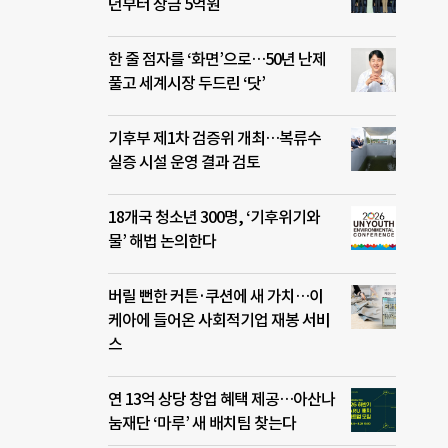
년부터 상금 5억원
한 줄 점자를 ‘화면’으로…50년 난제
풀고 세계시장 두드린 ‘닷’
기후부 제1차 검증위 개최…복류수
실증 시설 운영 결과 검토
18개국 청소년 300명, ‘기후위기와
물’ 해법 논의한다
버릴 뻔한 커튼·쿠션에 새 가치…이
케아에 들어온 사회적기업 재봉 서비
스
연 13억 상당 창업 혜택 제공…아산나
눔재단 ‘마루’ 새 배치팀 찾는다