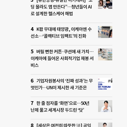
[유한양행-유일한 아카데미] “코
딩 몰라도 앱 만든다”…청년들이 AI
로 설계한 헬스케어 해법
K팝 무대에 태양광, 이케아엔 수
선소…‘콜렉티브 임팩트’의 진화
버릴 뻔한 커튼·쿠션에 새 가치…
이케아에 들어온 사회적기업 재봉 서
비스
기업자원봉사의 ‘진짜 성과’는 무
엇인가…UN이 제시한 새 기준은
한 줄 점자를 ‘화면’으로…50년
난제 풀고 세계시장 두드린 ‘닷’
[세상은 여전히 따뜻한 法] 공익