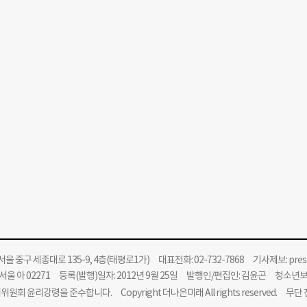
울 중구 세종대로 135-9, 4층(태평로1가) 대표전화: 02-732-7868 기사제보:
pre
울 아 02271 등록(발행)일자: 2012년 9월 25일 발행인/편집인: 김윤곤 청소년
위원회 윤리강령을 준수합니다.
Copyright 더나은미래 All rights reserved. 무