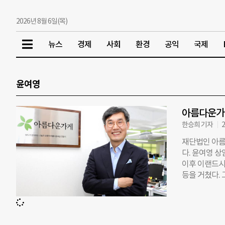
2026년 8월 6일(목)
뉴스
경제
사회
환경
공익
국제
윤여영
아름다운가
한승희 기자
2
재단법인 아름
다. 윤여영 
이후 이랜드시
등을 거쳤다.
리단체가 사회
지하는 것이라
구성원들이 아
2022년 6월