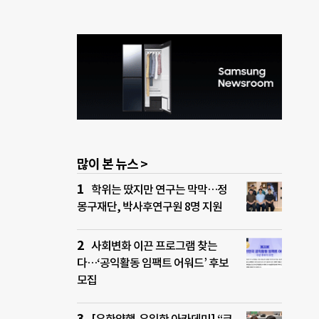
많이 본 뉴스 >
학위는 땄지만 연구는 막막…정
몽구재단, 박사후연구원 8명 지원
사회변화 이끈 프로그램 찾는
다…‘공익활동 임팩트 어워드’ 후보
모집