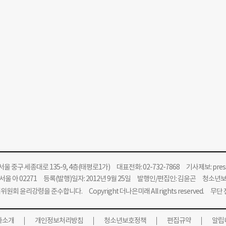
울 중구 세종대로 135-9, 4층(태평로1가) 대표전화: 02-732-7868 기사제보:
pre
울 아 02271 등록(발행)일자: 2012년 9월 25일 발행인/편집인: 김윤곤 청소년
위원회 윤리강령을 준수합니다.
Copyright 더나은미래 All rights reserved. 무
사소개
개인정보처리방침
청소년보호정책
편집규약
알립