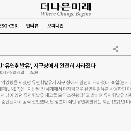
ESG·CSR
인터뷰
오피니언
인 ‘유연휘발유’, 지구상에서 완전히 사라졌다
021년 8월 31일
15:09
 악영향을 끼쳤던 유연휘발유가 지구 상에서 완전히 사라졌다. 30일(현지 
계획(UNEP)은 “지난달 전 세계에서 마지막으로 유연휘발유를 사용하던 
서 남아 있던 유연휘발유 재고를 모두 소진됐다”고 밝히며 유연휘발유 사
 중단됐다고 공식 선언했다. 납 성분이 섞인 유연휘발유는 지난 1921년 미
의 자회사인 데이턴리서치연구소(Dayton Research Laboratiories)에
 등장했다. 휘발유에 납 성분이 함유된 첨가제를 투입하면 자동차의 ‘노킹
서 망치로 두드리는 것과 같은 소리가 발생하는 현상)을 방지하는 데 효과가
대부터 광범위하게 사용됐다. 문제는 납 성분이 운전자를 비롯한 대중의 건강