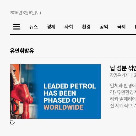
2026년 8월 8일(토)
뉴스
경제
사회
환경
공익
국제
유연휘발유
납 성분 섞
강명윤 기자
2
인체와 환경에
각) 유엔환경
리카 알제리에
전 세계적으로
너럴모터스(GM)
발하면서 처음
상’(엔진룸에
어 1920년