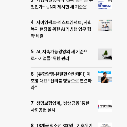
기업자원봉사의 ‘진짜 성과’는 무
엇인가…UN이 제시한 새 기준은
사이임팩트-넥스트임팩트, 사회
복지 현장을 위한 AI 리빙랩 업무 협
약 체결
AI, 지속가능경영의 새 기준으
로…기업들 ‘위험 관리’
[유한양행-유일한 아카데미] 이
호영 대표 “선의를 행동으로 연결하
라”
생명보험업계, ‘상생금융’ 통한
사회공헌 실시
18개국 청소년 300명, ‘기후위기