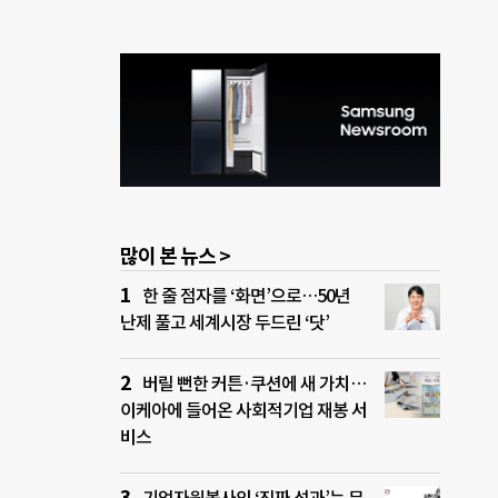
많이 본 뉴스 >
한 줄 점자를 ‘화면’으로…50년
난제 풀고 세계시장 두드린 ‘닷’
버릴 뻔한 커튼·쿠션에 새 가치…
이케아에 들어온 사회적기업 재봉 서
비스