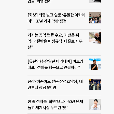
업들 ‘위험 관리’
[화보] 최종 발표 앞둔 ‘유일한 아카데
미’…조별 과제 막판 점검
커지는 공익 법률 수요, 기반은 취
약…“절반은 비정규직·나홀로 사무
실”
[유한양행-유일한 아카데미] 이호영
대표 “선의를 행동으로 연결하라”
한강·허준이도 받은 삼성호암상, 내
년부터 상금 5억원
한 줄 점자를 ‘화면’으로…50년 난제
풀고 세계시장 두드린 ‘닷’