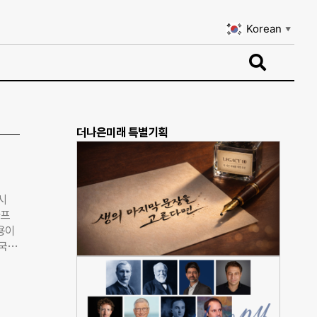
Korean
▼
Korean
▼
더나은미래 특별기획
시
아프
용이
국 제
서 개
현
 있
에 악