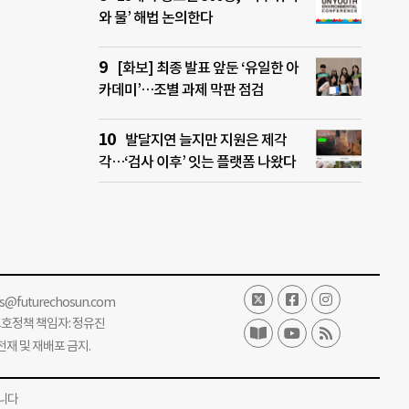
와 물’ 해법 논의한다
[화보] 최종 발표 앞둔 ‘유일한 아
카데미’…조별 과제 막판 점검
발달지연 늘지만 지원은 제각
각…‘검사 이후’ 잇는 플랫폼 나왔다
ss@futurechosun.com
보호정책 책임자: 정유진
단 전재 및 재배포 금지.
니다