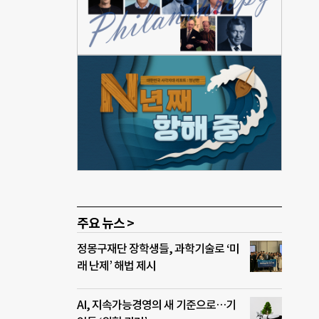
 공중
포함
 패터
73
 사
2년
서울
 1
적으로
났
시킬
주요 뉴스 >
정몽구재단 장학생들, 과학기술로 ‘미
래 난제’ 해법 제시
AI, 지속가능경영의 새 기준으로…기