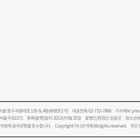
울 중구 세종대로 135-9, 4층(태평로1가) 대표전화: 02-732-7868 기사제보:
pre
울 아 02271 등록(발행)일자: 2012년 9월 25일 발행인/편집인: 김윤곤 청소년
위원회 윤리강령을 준수합니다.
Copyright 더나은미래 All rights reserved. 무