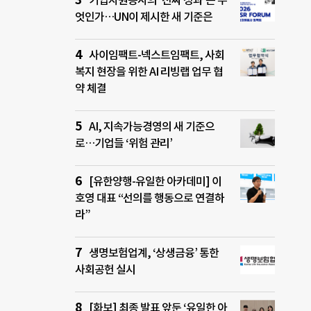
기업자원봉사의 ‘진짜 성과’는 무
엇인가…UN이 제시한 새 기준은
사이임팩트-넥스트임팩트, 사회
복지 현장을 위한 AI 리빙랩 업무 협
약 체결
AI, 지속가능경영의 새 기준으
로…기업들 ‘위험 관리’
[유한양행-유일한 아카데미] 이
호영 대표 “선의를 행동으로 연결하
라”
생명보험업계, ‘상생금융’ 통한
사회공헌 실시
[화보] 최종 발표 앞둔 ‘유일한 아