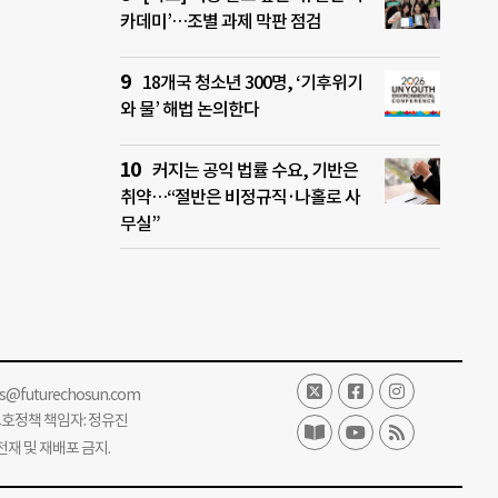
카데미’…조별 과제 막판 점검
18개국 청소년 300명, ‘기후위기
와 물’ 해법 논의한다
커지는 공익 법률 수요, 기반은
취약…“절반은 비정규직·나홀로 사
무실”
ss@futurechosun.com
보호정책 책임자: 정유진
단 전재 및 재배포 금지.