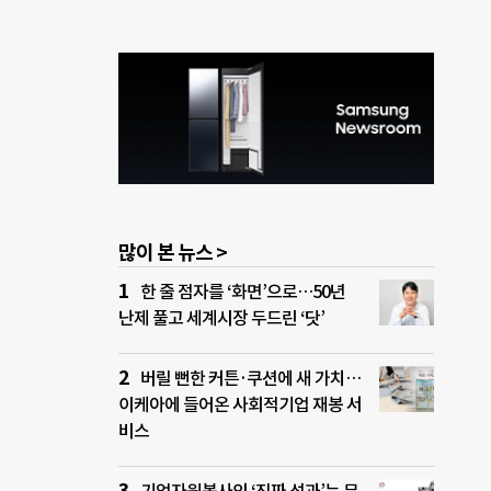
많이 본 뉴스 >
한 줄 점자를 ‘화면’으로…50년
난제 풀고 세계시장 두드린 ‘닷’
버릴 뻔한 커튼·쿠션에 새 가치…
이케아에 들어온 사회적기업 재봉 서
비스