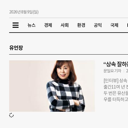
2026년 8월 9일(일)
뉴스
경제
사회
환경
공익
국제
유언장
“상속 잘하는
문일요 기자
2
[인터뷰] 상속
출간11여 년
두 번은 유산
우를 터득하고
도 마땅한 곳이
임이사는 지난 
그가 이끌어낸 
(Legacy 