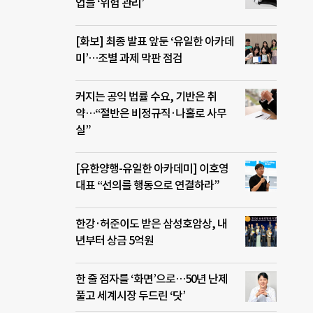
업들 ‘위험 관리’
[화보] 최종 발표 앞둔 ‘유일한 아카데
미’…조별 과제 막판 점검
커지는 공익 법률 수요, 기반은 취
약…“절반은 비정규직·나홀로 사무
실”
[유한양행-유일한 아카데미] 이호영
대표 “선의를 행동으로 연결하라”
한강·허준이도 받은 삼성호암상, 내
년부터 상금 5억원
한 줄 점자를 ‘화면’으로…50년 난제
풀고 세계시장 두드린 ‘닷’