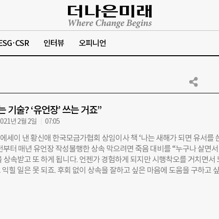
ESG·CSR
인터뷰
오피니언
 기술? ‘유언장’ 쓰는 거죠”
021년 2월 2일
07:05
 에세이 낸 황신애 한국모금가협회 상임이사 책 ‘나는 새해가 되면 유서를 
 전부터 매년 유언장 작성불행한 상속 막으려면 죽음 대비를 “누구나 살면서
을 상속받고 또 하게 됩니다. 언젠가 경험하게 되지만 시행착오를 거치면서
 익힐 일은 못 되죠. 후회 없이 상속을 잘하고 싶은 마음에 도움을 구하고 
 없습니다. 상속에도 기술이 필요한데 말이죠.” 황신애(48) 한국모금가협
20년간 모금 활동 전문가로 활동해온 ‘국내 1호 고액 펀드 레이저’다. 지
기부금만 5000억원이 넘는다. 동시에 ‘유산 기부 전문가
Designer)’라는 타이틀도 갖고 있다. 그는 “유산 상속이란 인생을 남기는 일”