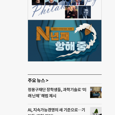
봐야
일 서
다.
 누구
 알
게 되
 기부
산을
민하
주요 뉴스 >
정몽구재단 장학생들, 과학기술로 ‘미
래 난제’ 해법 제시
AI, 지속가능경영의 새 기준으로…기