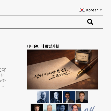
Korean
▼
Korean
▼
더나은미래 특별기획
쓴다’
 한
 노하
싶어
회 상
금까지
이라며