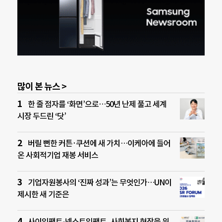
많이 본 뉴스 >
한 줄 점자를 ‘화면’으로…50년 난제 풀고 세계
시장 두드린 ‘닷’
버릴 뻔한 커튼·쿠션에 새 가치…이케아에 들어
온 사회적기업 재봉 서비스
기업자원봉사의 ‘진짜 성과’는 무엇인가…UN이
제시한 새 기준은
사이임팩트-넥스트임팩트, 사회복지 현장을 위