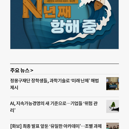
주요 뉴스 >
정몽구재단 장학생들, 과학기술로 ‘미래 난제’ 해법
제시
AI, 지속가능경영의 새 기준으로…기업들 ‘위험 관
리’
[화보] 최종 발표 앞둔 ‘유일한 아카데미’…조별 과제