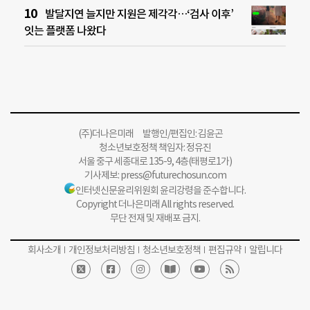
발달지연 늘지만 지원은 제각각…‘검사 이후’
잇는 플랫폼 나왔다
(주)더나은미래 발행인/편집인: 김윤곤
청소년보호정책 책임자: 정유진
서울 중구 세종대로 135-9, 4층(태평로1가)
기사제보:
press@futurechosun.com
인터넷신문윤리위원회 윤리강령을 준수합니다.
Copyright 더나은미래 All rights reserved.
무단 전재 및 재배포 금지.
회사소개
개인정보처리방침
청소년보호정책
편집규약
알립니다