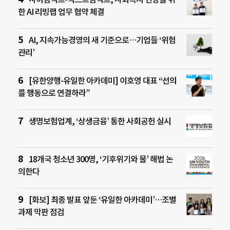
한 AI 리빙랩 업무 협약 체결
AI, 지속가능경영의 새 기준으로…기업들 ‘위험
관리’
[유한양행-유일한 아카데미] 이호영 대표 “선의
를 행동으로 연결하라”
생명보험업계, ‘상생금융’ 통한 사회공헌 실시
18개국 청소년 300명, ‘기후위기와 물’ 해법 논
의한다
[화보] 최종 발표 앞둔 ‘유일한 아카데미’…조별
과제 막판 점검