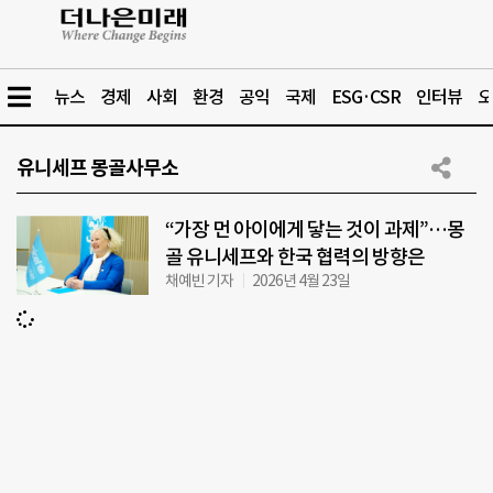
뉴스
경제
사회
환경
공익
국제
ESG·CSR
인터뷰
오
유니세프 몽골사무소
“가장 먼 아이에게 닿는 것이 과제”…몽
골 유니세프와 한국 협력의 방향은
채예빈 기자
2026년 4월 23일