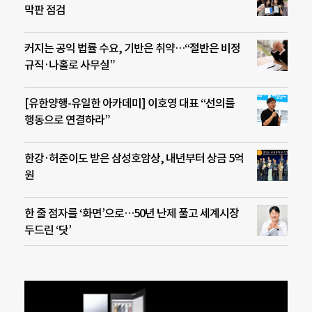
막판 점검
커지는 공익 법률 수요, 기반은 취약…“절반은 비정
규직·나홀로 사무실”
[유한양행-유일한 아카데미] 이호영 대표 “선의를
행동으로 연결하라”
한강·허준이도 받은 삼성호암상, 내년부터 상금 5억
원
한 줄 점자를 ‘화면’으로…50년 난제 풀고 세계시장
두드린 ‘닷’