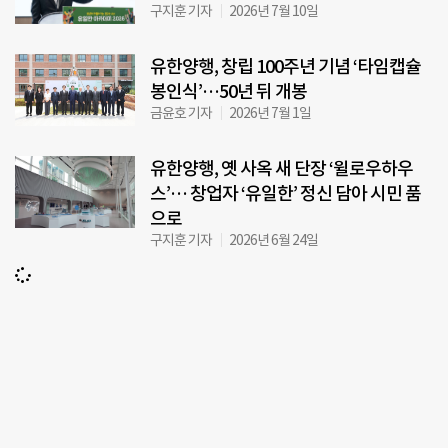
구지훈 기자
2026년 7월 10일
유한양행, 창립 100주년 기념 ‘타임캡슐
봉인식’…50년 뒤 개봉
금윤호 기자
2026년 7월 1일
유한양행, 옛 사옥 새 단장 ‘윌로우하우
스’… 창업자 ‘유일한’ 정신 담아 시민 품
으로
구지훈 기자
2026년 6월 24일