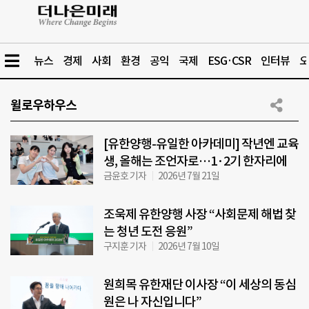
뉴스
경제
사회
환경
공익
국제
ESG·CSR
인터뷰
오
윌로우하우스
[유한양행-유일한 아카데미] 작년엔 교육
생, 올해는 조언자로…1·2기 한자리에
금윤호 기자
2026년 7월 21일
조욱제 유한양행 사장 “사회문제 해법 찾
는 청년 도전 응원”
구지훈 기자
2026년 7월 10일
원희목 유한재단 이사장 “이 세상의 동심
원은 나 자신입니다”