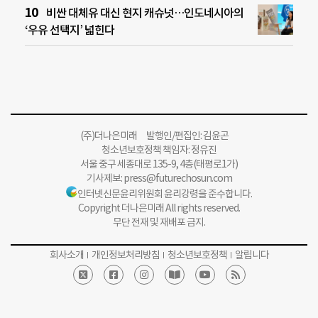
비싼 대체유 대신 현지 캐슈넛…인도네시아의
‘우유 선택지’ 넓힌다
(주)더나은미래 발행인/편집인: 김윤곤
청소년보호정책 책임자: 정유진
서울 중구 세종대로 135-9, 4층(태평로1가)
기사제보:
press@futurechosun.com
인터넷신문윤리위원회 윤리강령을 준수합니다.
Copyright 더나은미래 All rights reserved.
무단 전재 및 재배포 금지.
회사소개
개인정보처리방침
청소년보호정책
알립니다