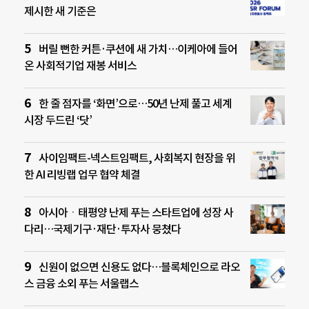
제시한 새 기준은
버릴 뻔한 커튼·쿠션에 새 가치…이케아에 들어
온 사회적기업 재봉 서비스
한 줄 점자를 ‘화면’으로…50년 난제 풀고 세계
시장 두드린 ‘닷’
사이임팩트-넥스트임팩트, 사회복지 현장을 위
한 AI 리빙랩 업무 협약 체결
아시아ㆍ태평양 난제 푸는 스타트업에 성장 사
다리…국제기구·재단·투자사 뭉쳤다
신원이 없으면 신용도 없다…블록체인으로 라오
스 금융 소외 푸는 서울랩스