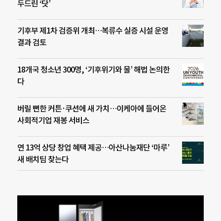
두드린 ‘닷’
기후부 제1차 검증위 개최…복류수 실증 시설 운영
결과 검토
18개국 청소년 300명, ‘기후위기와 물’ 해법 논의한
다
버릴 뻔한 커튼·쿠션에 새 가치…이케아에 들어온
사회적기업 재봉 서비스
연 13억 상당 창업 혜택 제공…아산나눔재단 ‘마루’
새 배치팀 찾는다