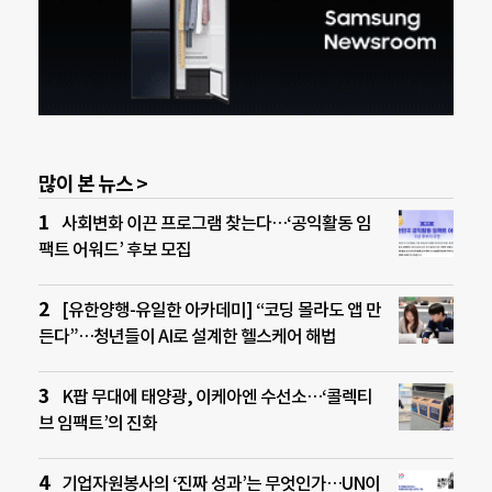
많이 본 뉴스 >
사회변화 이끈 프로그램 찾는다…‘공익활동 임
팩트 어워드’ 후보 모집
[유한양행-유일한 아카데미] “코딩 몰라도 앱 만
든다”…청년들이 AI로 설계한 헬스케어 해법
K팝 무대에 태양광, 이케아엔 수선소…‘콜렉티
브 임팩트’의 진화
기업자원봉사의 ‘진짜 성과’는 무엇인가…UN이