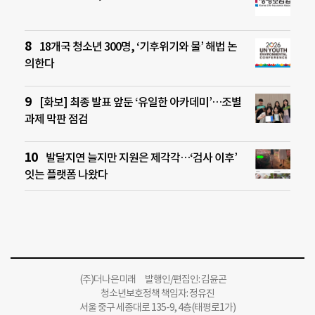
18개국 청소년 300명, ‘기후위기와 물’ 해법 논
의한다
[화보] 최종 발표 앞둔 ‘유일한 아카데미’…조별
과제 막판 점검
발달지연 늘지만 지원은 제각각…‘검사 이후’
잇는 플랫폼 나왔다
(주)더나은미래 발행인/편집인: 김윤곤
청소년보호정책 책임자: 정유진
서울 중구 세종대로 135-9, 4층(태평로1가)