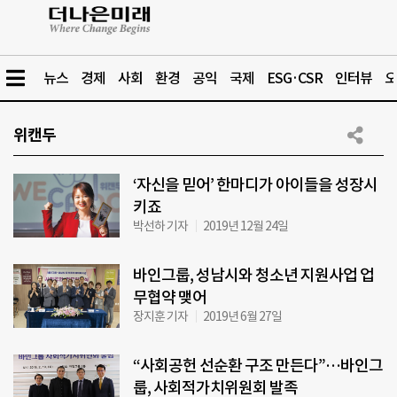
뉴스
경제
사회
환경
공익
국제
ESG·CSR
인터뷰
오
위캔두
‘자신을 믿어’ 한마디가 아이들을 성장시
키죠
박선하 기자
2019년 12월 24일
바인그룹, 성남시와 청소년 지원사업 업
무협약 맺어
장지훈 기자
2019년 6월 27일
“사회공헌 선순환 구조 만든다”…바인그
룹, 사회적가치위원회 발족