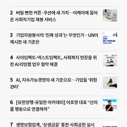
버릴 뻔한 커튼·쿠션에 새 가치…이케아에 들어
온 사회적기업 재봉 서비스
기업자원봉사의 ‘진짜 성과’는 무엇인가…UN이
제시한 새 기준은
사이임팩트-넥스트임팩트, 사회복지 현장을 위
한 AI 리빙랩 업무 협약 체결
AI, 지속가능경영의 새 기준으로…기업들 ‘위험
관리’
[유한양행-유일한 아카데미] 이호영 대표 “선의
를 행동으로 연결하라”
생명보험업계, ‘상생금융’ 통한 사회공헌 실시