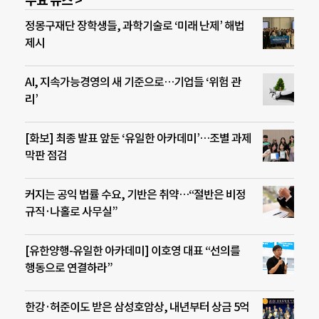
주요 뉴스 >
정몽구재단 장학생들, 과학기술로 ‘미래 난제’ 해법
제시
AI, 지속가능경영의 새 기준으로…기업들 ‘위험 관
리’
[화보] 최종 발표 앞둔 ‘유일한 아카데미’…조별 과제
막판 점검
커지는 공익 법률 수요, 기반은 취약…“절반은 비정
규직·나홀로 사무실”
[유한양행-유일한 아카데미] 이호영 대표 “선의를
행동으로 연결하라”
한강·허준이도 받은 삼성호암상, 내년부터 상금 5억