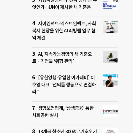
기업자원봉사의 ‘진짜 성과’는 무
엇인가…UN이 제시한 새 기준은
사이임팩트-넥스트임팩트, 사회
복지 현장을 위한 AI 리빙랩 업무 협
약 체결
AI, 지속가능경영의 새 기준으
로…기업들 ‘위험 관리’
[유한양행-유일한 아카데미] 이
호영 대표 “선의를 행동으로 연결하
라”
생명보험업계, ‘상생금융’ 통한
사회공헌 실시
18개국 청소년 300명, ‘기후위기