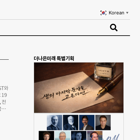
Korean
▼
Korean
▼
더나은미래 특별기획
ST와
19
 전
꿈과
의 상
다.
→논
 진