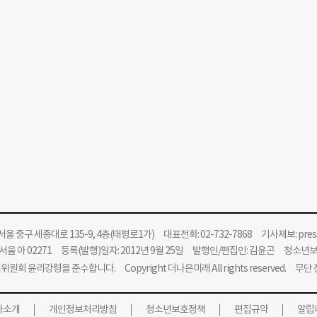
울 중구 세종대로 135-9, 4층(태평로1가) 대표전화: 02-732-7868 기사제보:
pre
울 아 02271 등록(발행)일자: 2012년 9월 25일 발행인/편집인: 김윤곤 청소년
위원회 윤리강령을 준수합니다.
Copyright 더나은미래 All rights reserved. 무
사소개
개인정보처리방침
청소년보호정책
편집규약
알립