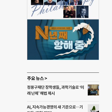
130
 ‘태
형을
하다.
션 프
되며,
외 우
 있
주요 뉴스 >
정몽구재단 장학생들, 과학기술로 ‘미
래 난제’ 해법 제시
AI, 지속가능경영의 새 기준으로…기