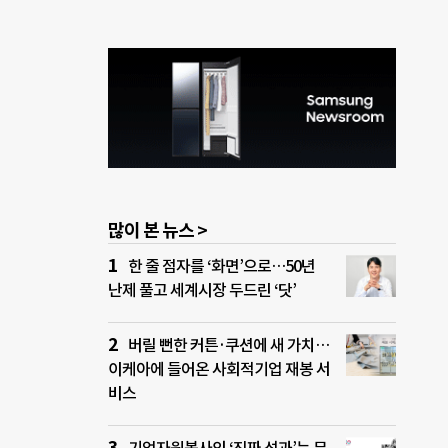
많이 본 뉴스 >
한 줄 점자를 ‘화면’으로…50년
난제 풀고 세계시장 두드린 ‘닷’
버릴 뻔한 커튼·쿠션에 새 가치…
이케아에 들어온 사회적기업 재봉 서
비스