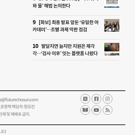
와 물’ 해법 논의한다
[화보] 최종 발표 앞둔 ‘유일한 아
카데미’…조별 과제 막판 점검
발달지연 늘지만 지원은 제각
각…‘검사 이후’ 잇는 플랫폼 나왔다
ss@futurechosun.com
보호정책 책임자: 정유진
단 전재 및 재배포 금지.
니다