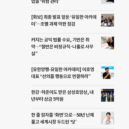
업들 ‘위험 관리’
[화보] 최종 발표 앞둔 ‘유일한 아카데
미’…조별 과제 막판 점검
커지는 공익 법률 수요, 기반은 취
약…“절반은 비정규직·나홀로 사무
실”
[유한양행-유일한 아카데미] 이호영
대표 “선의를 행동으로 연결하라”
한강·허준이도 받은 삼성호암상, 내
년부터 상금 5억원
한 줄 점자를 ‘화면’으로…50년 난제
풀고 세계시장 두드린 ‘닷’