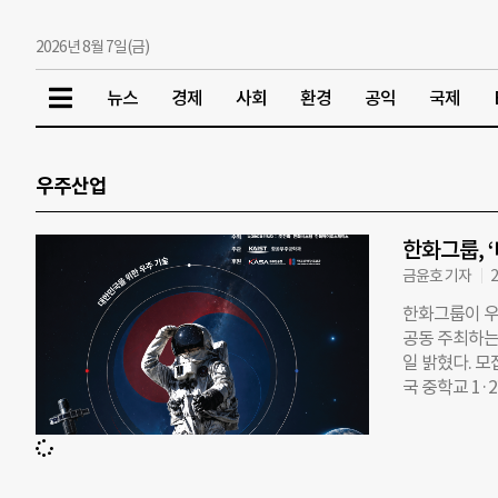
2026년 8월 7일(금)
뉴스
경제
사회
환경
공익
국제
우주산업
한화그룹, 
금윤호 기자
2
한화그룹이 우
공동 주최하는
일 밝혔다. 모
국 중학교 1
열정에 국가대
상력과 호기심
참가 학생들은
리구체화→결과