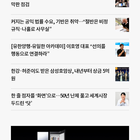
막판 점검
커지는 공익 법률 수요, 기반은 취약…“절반은 비정
규직·나홀로 사무실”
[유한양행-유일한 아카데미] 이호영 대표 “선의를
행동으로 연결하라”
한강·허준이도 받은 삼성호암상, 내년부터 상금 5억
원
한 줄 점자를 ‘화면’으로…50년 난제 풀고 세계시장
두드린 ‘닷’