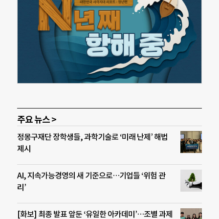
주요 뉴스 >
정몽구재단 장학생들, 과학기술로 ‘미래 난제’ 해법
제시
AI, 지속가능경영의 새 기준으로…기업들 ‘위험 관
리’
[화보] 최종 발표 앞둔 ‘유일한 아카데미’…조별 과제