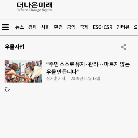
뉴스
경제
사회
환경
공익
국제
ESG·CSR
인터뷰
오
우물사업
“주민 스스로 유지·관리… 마르지 않는
우물 만듭니다”
장지훈 기자
2019년 11월 13일