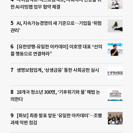
한 AI 리빙랩 업무 협약 체결
AI, 지속가능경영의 새 기준으로…기업들 ‘위험
관리’
[유한양행-유일한 아카데미] 이호영 대표 “선의
를 행동으로 연결하라”
생명보험업계, ‘상생금융’ 통한 사회공헌 실시
18개국 청소년 300명, ‘기후위기와 물’ 해법 논
의한다
[화보] 최종 발표 앞둔 ‘유일한 아카데미’…조별
과제 막판 점검