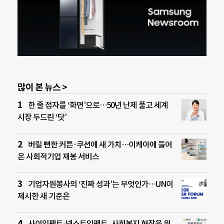
많이 본 뉴스 >
한 줄 점자를 ‘화면’으로…50년 난제 풀고 세계
시장 두드린 ‘닷’
버릴 뻔한 커튼·쿠션에 새 가치…이케아에 들어
온 사회적기업 재봉 서비스
기업자원봉사의 ‘진짜 성과’는 무엇인가…UN이
제시한 새 기준은
사이임팩트-넥스트임팩트, 사회복지 현장을 위