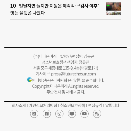
발달지연 늘지만 지원은 제각각…‘검사 이후’
잇는 플랫폼 나왔다
(주)더나은미래 발행인/편집인: 김윤곤
청소년보호정책 책임자: 정유진
서울 중구 세종대로 135-9, 4층(태평로1가)
기사제보:
press@futurechosun.com
인터넷신문윤리위원회 윤리강령을 준수합니다.
Copyright 더나은미래 All rights reserved.
무단 전재 및 재배포 금지.
회사소개
개인정보처리방침
청소년보호정책
편집규약
알립니다