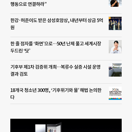
행동으로 연결하라”
한강·허준이도 받은 삼성호암상, 내년부터 상금 5억
원
한 줄 점자를 ‘화면’으로…50년 난제 풀고 세계시장
두드린 ‘닷’
기후부 제1차 검증위 개최…복류수 실증 시설 운영
결과 검토
18개국 청소년 300명, ‘기후위기와 물’ 해법 논의한
다