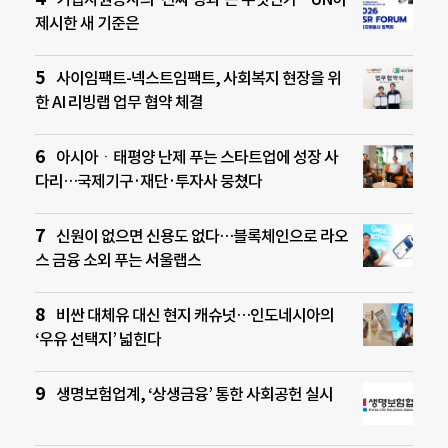
제시한 새 기준은
사이임팩트-넥스트임팩트, 사회복지 현장을 위
한 AI 리빙랩 업무 협약 체결
아시아ㆍ태평양 난제 푸는 스타트업에 성장 사
다리…국제기구·재단·투자사 뭉쳤다
신원이 없으면 신용도 없다…블록체인으로 라오
스 금융 소외 푸는 서울랩스
비싼 대체유 대신 현지 캐슈넛…인도네시아의
‘우유 선택지’ 넓힌다
생명보험업계, ‘상생금융’ 통한 사회공헌 실시