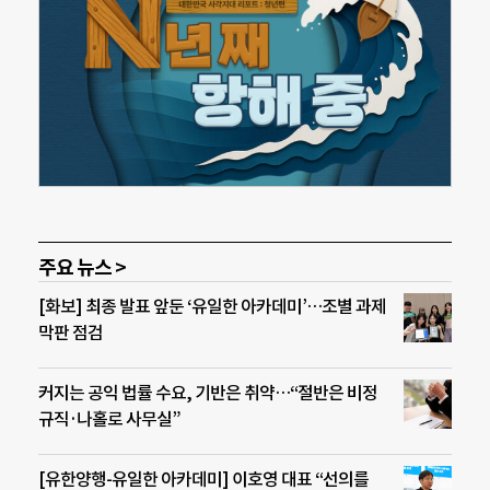
주요 뉴스 >
[화보] 최종 발표 앞둔 ‘유일한 아카데미’…조별 과제
막판 점검
커지는 공익 법률 수요, 기반은 취약…“절반은 비정
규직·나홀로 사무실”
[유한양행-유일한 아카데미] 이호영 대표 “선의를