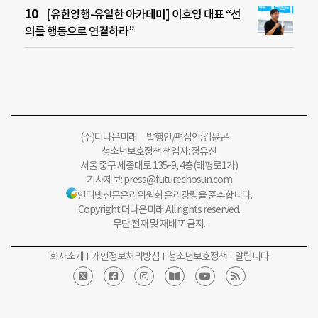
[유한양행-유일한 아카데미] 이호영 대표 “선
의를 행동으로 연결하라”
(주)더나은미래 발행인/편집인: 김윤곤
청소년보호정책 책임자: 정유진
서울 중구 세종대로 135-9, 4층(태평로1가)
기사제보:
press@futurechosun.com
인터넷신문윤리위원회 윤리강령을 준수합니다.
Copyright 더나은미래 All rights reserved.
무단 전재 및 재배포 금지.
회사소개
개인정보처리방침
청소년보호정책
알립니다