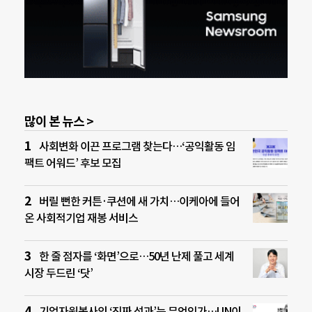
많이 본 뉴스 >
사회변화 이끈 프로그램 찾는다…‘공익활동 임
팩트 어워드’ 후보 모집
버릴 뻔한 커튼·쿠션에 새 가치…이케아에 들어
온 사회적기업 재봉 서비스
한 줄 점자를 ‘화면’으로…50년 난제 풀고 세계
시장 두드린 ‘닷’
기업자원봉사의 ‘진짜 성과’는 무엇인가…UN이