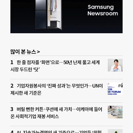
많이 본 뉴스 >
한 줄 점자를 ‘화면’으로…50년 난제 풀고 세계
시장 두드린 ‘닷’
기업자원봉사의 ‘진짜 성과’는 무엇인가…UN이
제시한 새 기준은
버릴 뻔한 커튼·쿠션에 새 가치…이케아에 들어
온 사회적기업 재봉 서비스
AI, 지속가능경영의 새 기준으로…기업들 ‘위험