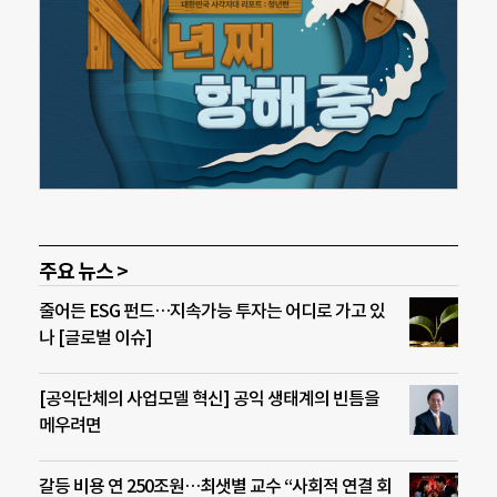
주요 뉴스 >
줄어든 ESG 펀드…지속가능 투자는 어디로 가고 있
나 [글로벌 이슈]
[공익단체의 사업모델 혁신] 공익 생태계의 빈틈을
메우려면
갈등 비용 연 250조원…최샛별 교수 “사회적 연결 회