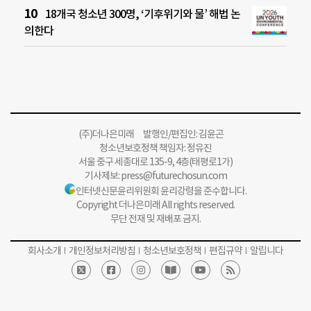
18개국 청소년 300명, ‘기후위기와 물’ 해법 논
의한다
(주)더나은미래 발행인/편집인: 김윤곤
청소년보호정책 책임자: 정유진
서울 중구 세종대로 135-9, 4층(태평로1가)
기사제보:
press@futurechosun.com
인터넷신문윤리위원회 윤리강령을 준수합니다.
Copyright 더나은미래 All rights reserved.
무단 전재 및 재배포 금지.
회사소개
개인정보처리방침
청소년보호정책
편집규약
알립니다