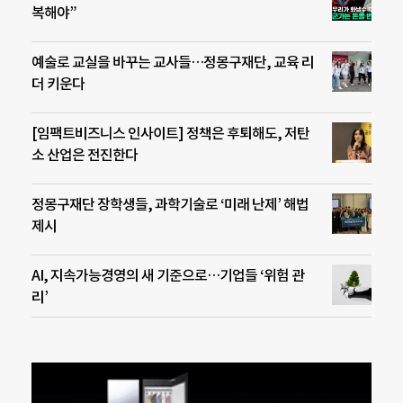
복해야”
예술로 교실을 바꾸는 교사들…정몽구재단, 교육 리
더 키운다
[임팩트비즈니스 인사이트] 정책은 후퇴해도, 저탄
소 산업은 전진한다
정몽구재단 장학생들, 과학기술로 ‘미래 난제’ 해법
제시
AI, 지속가능경영의 새 기준으로…기업들 ‘위험 관
리’