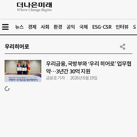
뉴스
경제
사회
환경
공익
국제
ESG·CSR
인터뷰
오
우리히어로
우리금융, 국방부와 ‘우리 히어로’ 업무협
약…3년간 30억 지원
금윤호 기자
2026년 6월 19일