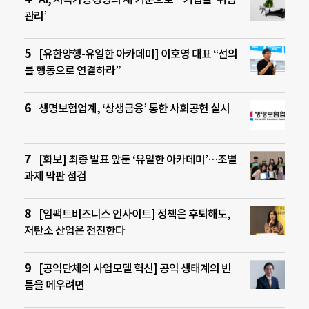
관리’
[유한양행-유일한 아카데미] 이호영 대표 “선의
를 행동으로 연결하라”
생명보험업계, ‘상생금융’ 통한 사회공헌 실시
[화보] 최종 발표 앞둔 ‘유일한 아카데미’…조별
과제 막판 점검
[임팩트비즈니스 인사이트] 정책은 후퇴해도,
저탄소 산업은 전진한다
[공익단체의 사업모델 혁신] 공익 생태계의 빈
틈을 메우려면