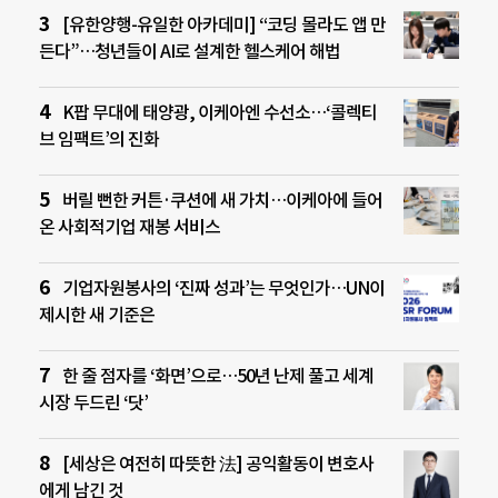
[유한양행-유일한 아카데미] “코딩 몰라도 앱 만
든다”…청년들이 AI로 설계한 헬스케어 해법
K팝 무대에 태양광, 이케아엔 수선소…‘콜렉티
브 임팩트’의 진화
버릴 뻔한 커튼·쿠션에 새 가치…이케아에 들어
온 사회적기업 재봉 서비스
기업자원봉사의 ‘진짜 성과’는 무엇인가…UN이
제시한 새 기준은
한 줄 점자를 ‘화면’으로…50년 난제 풀고 세계
시장 두드린 ‘닷’
[세상은 여전히 따뜻한 法] 공익활동이 변호사
에게 남긴 것