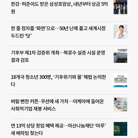
한강·허준이도 받은 삼성호암상, 내년부터 상금 5억
원
한 줄 점자를 ‘화면’으로…50년 난제 풀고 세계시장
두드린 ‘닷’
기후부 제1차 검증위 개최…복류수 실증 시설 운영
결과 검토
18개국 청소년 300명, ‘기후위기와 물’ 해법 논의한
다
버릴 뻔한 커튼·쿠션에 새 가치…이케아에 들어온
사회적기업 재봉 서비스
연 13억 상당 창업 혜택 제공…아산나눔재단 ‘마루’
새 배치팀 찾는다