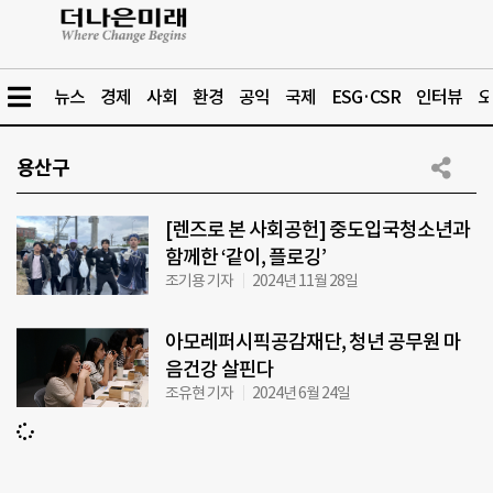
뉴스
경제
사회
환경
공익
국제
ESG·CSR
인터뷰
오
용산구
[렌즈로 본 사회공헌] 중도입국청소년과
함께한 ‘같이, 플로깅’
조기용 기자
2024년 11월 28일
아모레퍼시픽공감재단, 청년 공무원 마
음건강 살핀다
조유현 기자
2024년 6월 24일