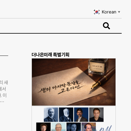
Korean
▼
Korean
▼
더나은미래 특별기획
리 새
에서
. 이
 전문
 안전
픈이
국인
 실시