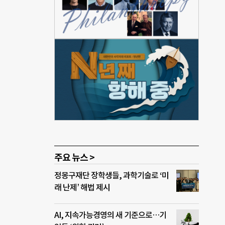
자신이
 수
4점
도와
관리
 언
 윤
가 안
삼성
주요 뉴스 >
정몽구재단 장학생들, 과학기술로 ‘미
래 난제’ 해법 제시
AI, 지속가능경영의 새 기준으로…기