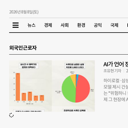
2026년 8월 8일(토)
뉴스
경제
사회
환경
공익
국제
외국인근로자
AI가 언어
조유현 기자
2
하이로컬·삼성
모델 제시 건
는 “위험하니
제 그 현장에 
기업 하이로컬
교육 솔루션 
노베이션 프로그
근로자를 대상