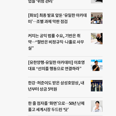
업들 ‘위험 관리’
[화보] 최종 발표 앞둔 ‘유일한 아카데
미’…조별 과제 막판 점검
커지는 공익 법률 수요, 기반은 취
약…“절반은 비정규직·나홀로 사무
실”
[유한양행-유일한 아카데미] 이호영
대표 “선의를 행동으로 연결하라”
한강·허준이도 받은 삼성호암상, 내
년부터 상금 5억원
한 줄 점자를 ‘화면’으로…50년 난제
풀고 세계시장 두드린 ‘닷’