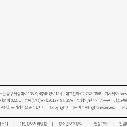
울 중구 세종대로 135-9, 4층(태평로1가) 대표전화: 02-732-7868 기사제보:
pre
울 아 02271 등록(발행)일자: 2012년 9월 25일 발행인/편집인: 김윤곤 청소년
위원회 윤리강령을 준수합니다.
Copyright 더나은미래 All rights reserved. 무
사소개
개인정보처리방침
청소년보호정책
편집규약
알립