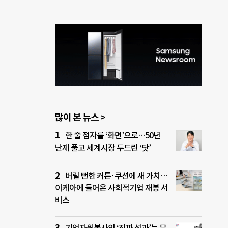
많이 본 뉴스 >
한 줄 점자를 ‘화면’으로…50년
난제 풀고 세계시장 두드린 ‘닷’
버릴 뻔한 커튼·쿠션에 새 가치…
이케아에 들어온 사회적기업 재봉 서
비스