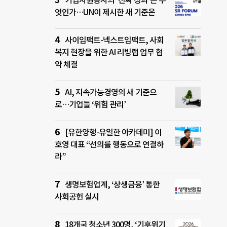
기업자원봉사의 ‘진짜 성과’는 무
엇인가…UN이 제시한 새 기준은
사이임팩트-넥스트임팩트, 사회
복지 현장을 위한 AI 리빙랩 업무 협
약 체결
AI, 지속가능경영의 새 기준으
로…기업들 ‘위험 관리’
[유한양행-유일한 아카데미] 이
호영 대표 “선의를 행동으로 연결하
라”
생명보험업계, ‘상생금융’ 통한
사회공헌 실시
18개국 청소년 300명, ‘기후위기