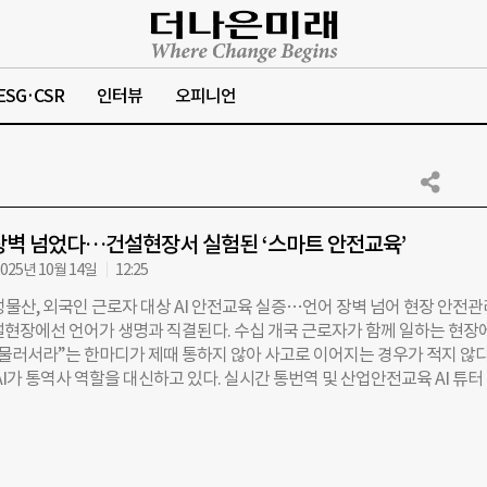
ESG·CSR
인터뷰
오피니언
 장벽 넘었다…건설현장서 실험된 ‘스마트 안전교육’
025년 10월 14일
12:25
물산, 외국인 근로자 대상 AI 안전교육 실증…언어 장벽 넘어 현장 안전관
설현장에선 언어가 생명과 직결된다. 수십 개국 근로자가 함께 일하는 현장
 물러서라”는 한마디가 제때 통하지 않아 사고로 이어지는 경우가 적지 않다
AI가 통역사 역할을 대신하고 있다. 실시간 통번역 및 산업안전교육 AI 튜터
(대표 윤정호)은 삼성물산 건설부문과 함께 진행한 외국인 근로자 대상 AI
실증사업을 성공적으로 마쳤다고 14일 밝혔다. 하이로컬은 삼성물산의 오
램 ‘2025 FutureScape’ 실증 트랙에 참여해 지난 7월부터 3개월간 외
으로 AI 기반 안전교육 실증사업을 진행했다. 이 솔루션은 ▲40개국 언어