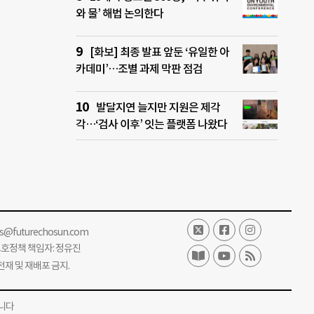
와 물’ 해법 논의한다
[화보] 최종 발표 앞둔 ‘유일한 아
카데미’…조별 과제 막판 점검
발달지연 늘지만 지원은 제각
각…‘검사 이후’ 잇는 플랫폼 나왔다
ss@futurechosun.com
보호정책 책임자: 정유진
단 전재 및 재배포 금지.
니다