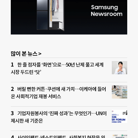
많이 본 뉴스 >
한 줄 점자를 ‘화면’으로…50년 난제 풀고 세계
시장 두드린 ‘닷’
버릴 뻔한 커튼·쿠션에 새 가치…이케아에 들어
온 사회적기업 재봉 서비스
기업자원봉사의 ‘진짜 성과’는 무엇인가…UN이
제시한 새 기준은
사이임팩트-넥스트임팩트, 사회복지 현장을 위