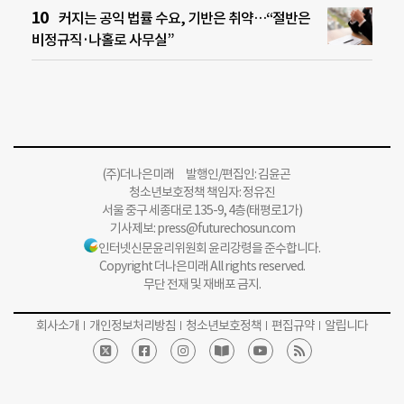
커지는 공익 법률 수요, 기반은 취약…“절반은
비정규직·나홀로 사무실”
(주)더나은미래 발행인/편집인: 김윤곤
청소년보호정책 책임자: 정유진
서울 중구 세종대로 135-9, 4층(태평로1가)
기사제보:
press@futurechosun.com
인터넷신문윤리위원회 윤리강령을 준수합니다.
Copyright 더나은미래 All rights reserved.
무단 전재 및 재배포 금지.
회사소개
개인정보처리방침
청소년보호정책
편집규약
알립니다