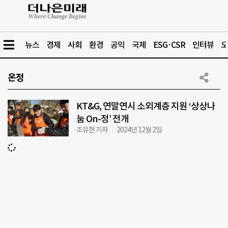
뉴스
경제
사회
환경
공익
국제
ESG·CSR
인터뷰
오
온정
KT&G, 연말연시 소외계층 지원 ‘상상나
눔 On-정’ 전개
조유현 기자
2024년 12월 2일