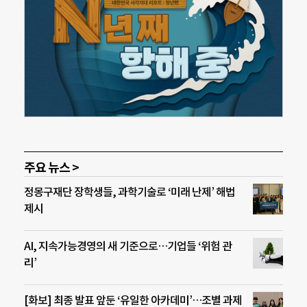
주요 뉴스 >
정몽구재단 장학생들, 과학기술로 ‘미래 난제’ 해법
제시
AI, 지속가능경영의 새 기준으로…기업들 ‘위험 관
리’
[화보] 최종 발표 앞둔 ‘유일한 아카데미’…조별 과제