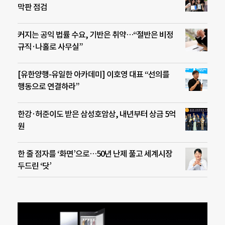
막판 점검
커지는 공익 법률 수요, 기반은 취약…“절반은 비정
규직·나홀로 사무실”
[유한양행-유일한 아카데미] 이호영 대표 “선의를
행동으로 연결하라”
한강·허준이도 받은 삼성호암상, 내년부터 상금 5억
원
한 줄 점자를 ‘화면’으로…50년 난제 풀고 세계시장
두드린 ‘닷’