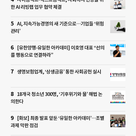
한 AI 리빙랩 업무 협약 체결
AI, 지속가능경영의 새 기준으로…기업들 ‘위험
관리’
[유한양행-유일한 아카데미] 이호영 대표 “선의
를 행동으로 연결하라”
생명보험업계, ‘상생금융’ 통한 사회공헌 실시
18개국 청소년 300명, ‘기후위기와 물’ 해법 논
의한다
[화보] 최종 발표 앞둔 ‘유일한 아카데미’…조별
과제 막판 점검