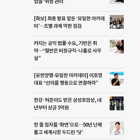
업들 ‘위험 관리’
[화보] 최종 발표 앞둔 ‘유일한 아카데
미’…조별 과제 막판 점검
커지는 공익 법률 수요, 기반은 취
약…“절반은 비정규직·나홀로 사무
실”
[유한양행-유일한 아카데미] 이호영
대표 “선의를 행동으로 연결하라”
한강·허준이도 받은 삼성호암상, 내
년부터 상금 5억원
한 줄 점자를 ‘화면’으로…50년 난제
풀고 세계시장 두드린 ‘닷’