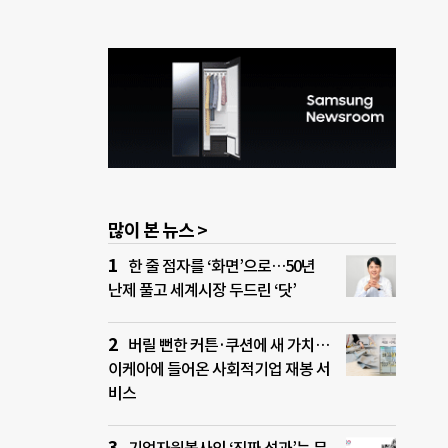
많이 본 뉴스 >
한 줄 점자를 ‘화면’으로…50년
난제 풀고 세계시장 두드린 ‘닷’
버릴 뻔한 커튼·쿠션에 새 가치…
이케아에 들어온 사회적기업 재봉 서
비스