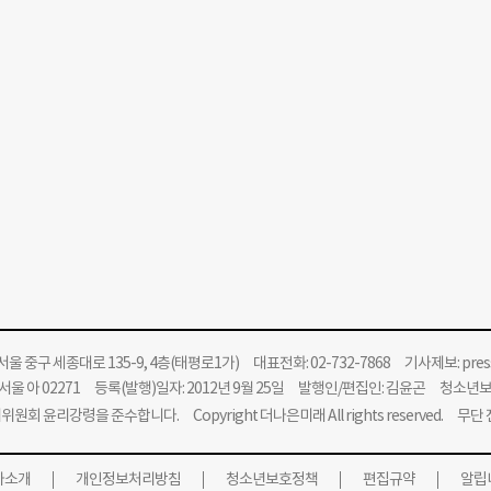
울 중구 세종대로 135-9, 4층(태평로1가) 대표전화: 02-732-7868 기사제보:
pre
울 아 02271 등록(발행)일자: 2012년 9월 25일 발행인/편집인: 김윤곤 청소년
위원회 윤리강령을 준수합니다.
Copyright 더나은미래 All rights reserved. 무
사소개
개인정보처리방침
청소년보호정책
편집규약
알립