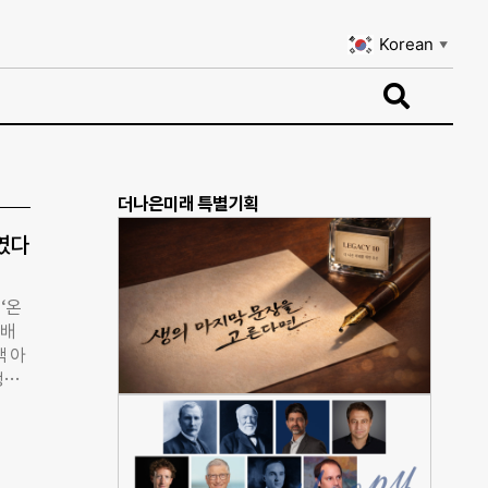
Korean
▼
Korean
▼
더나은미래 특별기획
였다
‘온
 배
액 아
행했
수해
로 고
잡았
사는