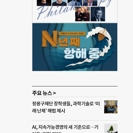
호사
아동·
배경
 필요
 받
 스
점에
 가운
접 다
 지
주요 뉴스 >
정몽구재단 장학생들, 과학기술로 ‘미
래 난제’ 해법 제시
AI, 지속가능경영의 새 기준으로…기