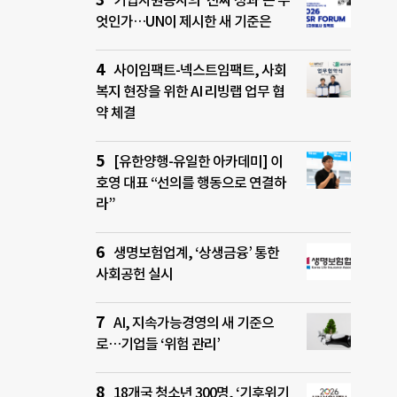
기업자원봉사의 ‘진짜 성과’는 무
엇인가…UN이 제시한 새 기준은
사이임팩트-넥스트임팩트, 사회
복지 현장을 위한 AI 리빙랩 업무 협
약 체결
[유한양행-유일한 아카데미] 이
호영 대표 “선의를 행동으로 연결하
라”
생명보험업계, ‘상생금융’ 통한
사회공헌 실시
AI, 지속가능경영의 새 기준으
로…기업들 ‘위험 관리’
18개국 청소년 300명, ‘기후위기