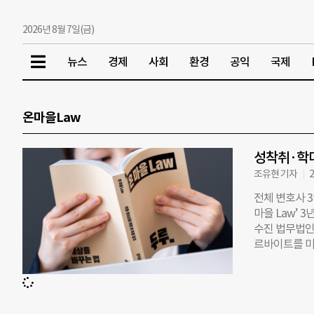
2026년 8월 7일(금)
뉴스
경제
사회
환경
공익
국제
온마을Law
성착취·학대
조유현 기자
2
전체 변호사 3
마을 Law’ 
수진 법무법인
르바이트를 미
다. 피해 직
수많은 불법 
소장을 제출했
고, 피의자 