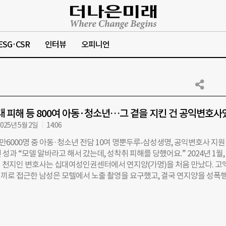
ESG·CSR
인터뷰
오피니언
 피해 등 800여 아동·청소년…그 곁을 지킨 건 공익변호사
025년 5월 2일
14:06
만6000명 중 아동·청소년 전담 10여 명뿐두루-삼성생명, 공익변호사 지원 
3년 성과 “모델 알바라고 해서 갔는데, 성착취 피해를 당했어요.” 2024년 1월,
 천지인 변호사는 십대여성인권센터에서 연지양(가명)을 처음 만났다. 고
끼로 접근한 남성은 모텔에서 노출 촬영을 요구했고, 결국 연지양을 성폭
후 연지양은 경찰에 신고했고, 수사기관은 피의자의 휴대전화와 컴퓨터를 압
촬영물을 확보했다. 배 변호사는 위계간음과 아동·청소년 대상 성매매 혐의
다. 초기 수사는 미온적이었지만, 관련 판례를 제시하며 수사 방향을 바로
구속을 이끌어냈다. 이후 피의자는 합의 후 집행유예로 풀려났지만, 배 변호