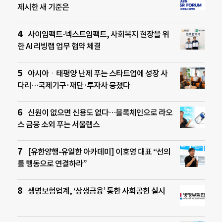
제시한 새 기준은
사이임팩트-넥스트임팩트, 사회복지 현장을 위
한 AI 리빙랩 업무 협약 체결
아시아ㆍ태평양 난제 푸는 스타트업에 성장 사
다리…국제기구·재단·투자사 뭉쳤다
신원이 없으면 신용도 없다…블록체인으로 라오
스 금융 소외 푸는 서울랩스
[유한양행-유일한 아카데미] 이호영 대표 “선의
를 행동으로 연결하라”
생명보험업계, ‘상생금융’ 통한 사회공헌 실시