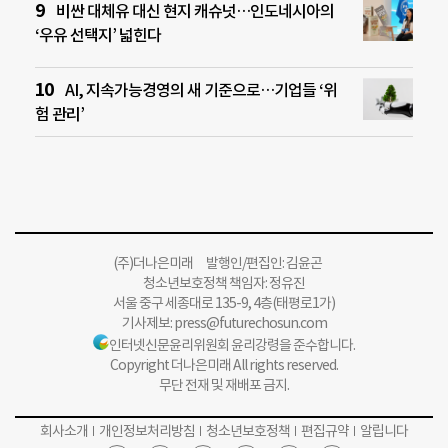
비싼 대체유 대신 현지 캐슈넛…인도네시아의
‘우유 선택지’ 넓힌다
AI, 지속가능경영의 새 기준으로…기업들 ‘위
험 관리’
(주)더나은미래 발행인/편집인: 김윤곤
청소년보호정책 책임자: 정유진
서울 중구 세종대로 135-9, 4층(태평로1가)
기사제보:
press@futurechosun.com
인터넷신문윤리위원회 윤리강령을 준수합니다.
Copyright 더나은미래 All rights reserved.
무단 전재 및 재배포 금지.
회사소개
개인정보처리방침
청소년보호정책
편집규약
알립니다