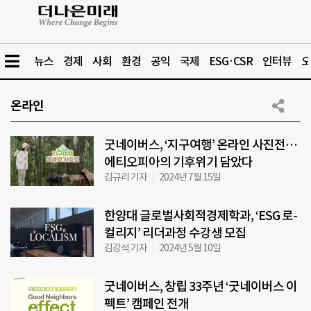
뉴스
경제
사회
환경
공익
국제
ESG·CSR
인터뷰
오
온라인
굿네이버스, ‘지구여행’ 온라인 사진전…
에티오피아의 기후위기 담았다
김규리 기자
2024년 7월 15일
한양대 글로벌사회적경제학과, ‘ESG 로-
컬리지’ 리더과정 수강생 모집
김강석 기자
2024년 5월 10일
굿네이버스, 창립 33주년 ‘굿네이버스 이
펙트’ 캠페인 전개