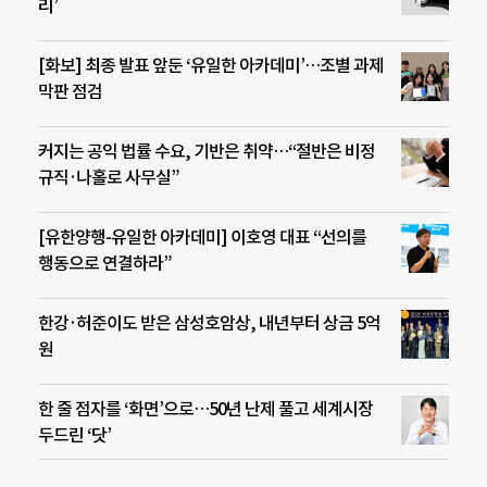
리’
[화보] 최종 발표 앞둔 ‘유일한 아카데미’…조별 과제
막판 점검
커지는 공익 법률 수요, 기반은 취약…“절반은 비정
규직·나홀로 사무실”
[유한양행-유일한 아카데미] 이호영 대표 “선의를
행동으로 연결하라”
한강·허준이도 받은 삼성호암상, 내년부터 상금 5억
원
한 줄 점자를 ‘화면’으로…50년 난제 풀고 세계시장
두드린 ‘닷’