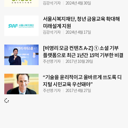
김강석 기자
2024년 4월 30일
서울시복지재단, 청년 금융교육 확대해
미래설계 지원
김강석 기자
2024년 4월 17일
[비영리 모금 컨텐츠 A-Z] ① 소셜 기부
플랫폼으로 최근 1년간 15억 기부한 비결
주선영 기자
2017년 10월 29일
“기술을 윤리적이고 올바르게 쓰도록 디
지털 시민교육 우선돼야”
주선영 기자
2017년 4월 27일