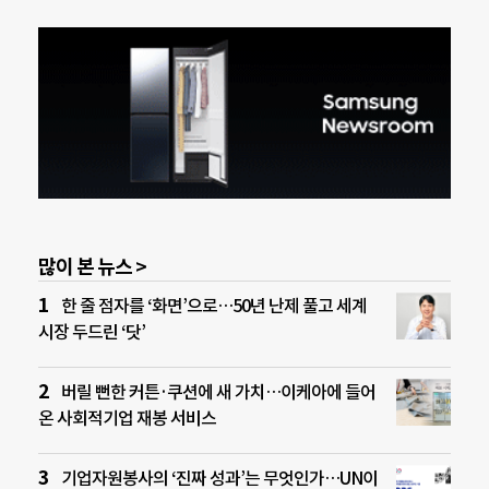
많이 본 뉴스 >
한 줄 점자를 ‘화면’으로…50년 난제 풀고 세계
시장 두드린 ‘닷’
버릴 뻔한 커튼·쿠션에 새 가치…이케아에 들어
온 사회적기업 재봉 서비스
기업자원봉사의 ‘진짜 성과’는 무엇인가…UN이