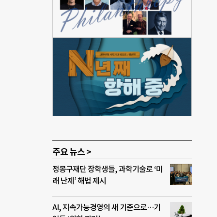
 1
전투
습니
 롤스
국의
 반
준수
d)를
자,
명을
주요 뉴스 >
정몽구재단 장학생들, 과학기술로 ‘미
래 난제’ 해법 제시
AI, 지속가능경영의 새 기준으로…기