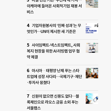
버릴 뻔한 커튼·쿠션에 새 가치…
이케아에 들어온 사회적기업 재봉 서
비스
기업자원봉사의 ‘진짜 성과’는 무
엇인가…UN이 제시한 새 기준은
사이임팩트-넥스트임팩트, 사회
복지 현장을 위한 AI 리빙랩 업무 협
약 체결
아시아ㆍ태평양 난제 푸는 스타
트업에 성장 사다리…국제기구·재단
·투자사 뭉쳤다
신원이 없으면 신용도 없다…블
록체인으로 라오스 금융 소외 푸는
서울랩스