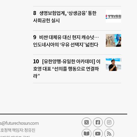
생명보험업계, ‘상생금융’ 통한
사회공헌 실시
비싼 대체유 대신 현지 캐슈넛…
인도네시아의 ‘우유 선택지’ 넓힌다
[유한양행-유일한 아카데미] 이
호영 대표 “선의를 행동으로 연결하
라”
ss@futurechosun.com
보호정책 책임자: 정유진