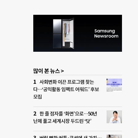
많이 본 뉴스 >
사회변화 이끈 프로그램 찾는
다…‘공익활동 임팩트 어워드’ 후보
모집
한 줄 점자를 ‘화면’으로…50년
난제 풀고 세계시장 두드린 ‘닷’