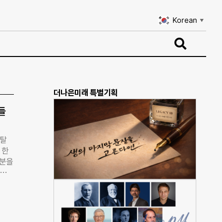
Korean
▼
Korean
▼
더나은미래 특별기획
들
골탈
 한
부분을
 반부
 싶
3일까
템을
이 기