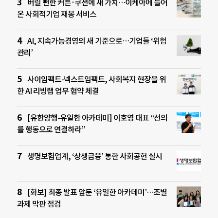
버릴 뻔한 커튼·쿠션에 새 가치…이케아에 들어
온 사회적기업 재봉 서비스
AI, 지속가능경영의 새 기준으로…기업들 ‘위험
관리’
사이임팩트-넥스트임팩트, 사회복지 현장을 위
한 AI 리빙랩 업무 협약 체결
[유한양행-유일한 아카데미] 이호영 대표 “선의
를 행동으로 연결하라”
생명보험업계, ‘상생금융’ 통한 사회공헌 실시
[화보] 최종 발표 앞둔 ‘유일한 아카데미’…조별
과제 막판 점검