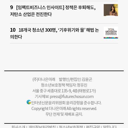
[임팩트비즈니스 인사이트] 정책은 후퇴해도,
저탄소 산업은 전진한다
18개국 청소년 300명, ‘기후위기와 물’ 해법 논
의한다
(주)더나은미래 발행인/편집인: 김윤곤
청소년보호정책 책임자: 정유진
서울 중구 세종대로 135-9, 4층(태평로1가)
기사제보:
press@futurechosun.com
인터넷신문윤리위원회 윤리강령을 준수합니다.
Copyright 더나은미래 All rights reserved.
무단 전재 및 재배포 금지.
회사소개
개인정보처리방침
청소년보호정책
편집규약
알립니다