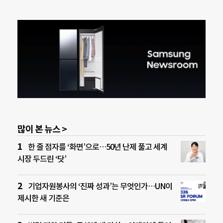
많이 본 뉴스 >
한 줄 점자를 ‘화면’으로…50년 난제 풀고 세계
시장 두드린 ‘닷’
기업자원봉사의 ‘진짜 성과’는 무엇인가…UN이
제시한 새 기준은