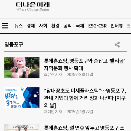
뉴스
경제
사회
환경
공익
국제
ESG·CSR
인터뷰
오
영등포구
롯데홈쇼핑, 영등포구와 손잡고 ‘벨리곰’
지역문화 행사 확대
조유현 기자
2025년 8월 11일
“담배꽁초도 미세플라스틱”…영등포구,
관내 기업과 함께 거리 정화 나선다 [지구
의 날]
채예빈 기자
2025년 4월 22일
롯데홈쇼핑, 설 연휴 앞두고 영등포구 소