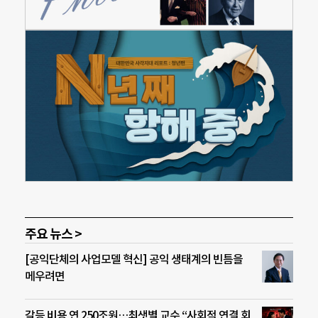
주요 뉴스 >
[공익단체의 사업모델 혁신] 공익 생태계의 빈틈을
메우려면
갈등 비용 연 250조원…최샛별 교수 “사회적 연결 회