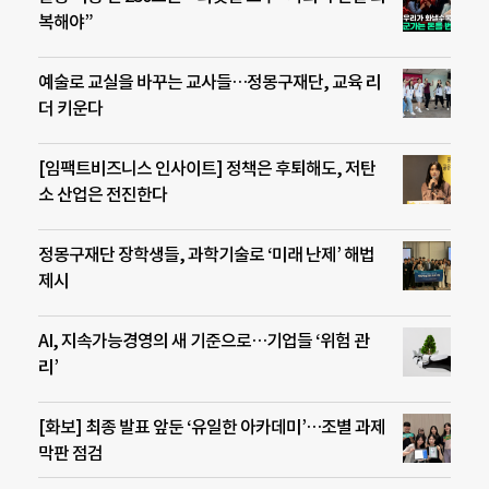
복해야”
예술로 교실을 바꾸는 교사들…정몽구재단, 교육 리
더 키운다
[임팩트비즈니스 인사이트] 정책은 후퇴해도, 저탄
소 산업은 전진한다
정몽구재단 장학생들, 과학기술로 ‘미래 난제’ 해법
제시
AI, 지속가능경영의 새 기준으로…기업들 ‘위험 관
리’
[화보] 최종 발표 앞둔 ‘유일한 아카데미’…조별 과제
막판 점검