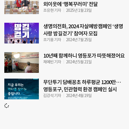
외이웃에 ‘행복꾸러미’ 전달
조유현 기자
2025년 1월 23일
생명의전화, 2024 자살예방캠페인 ‘생명
사랑 밤길걷기’ 참여자 모집
조기용 기자
2024년 7월 25일
10년째 함께하니 영등포가 따뜻해졌어요
채예빈 기자
2024년 5월 21일
무단투기 담배꽁초 하루평균 1200만…
영등포구, 민관협력 환경 캠페인 실시
김강석 기자
2024년 4월 19일