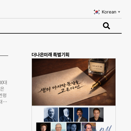
Korean
▼
Korean
▼
더나은미래 특별기획
00대
인은
 연령
대
법인이
실대
한국인
법인