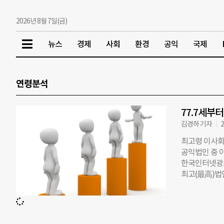
2026년 8월 7일(금)
뉴스
경제
사회
환경
공익
국제
연령분석
77.7세부
김경하 기자
2
최고령 이사회,
공익법인 중 이
한국인터넷광고재
최고(最高)법인
(69.9세), 
다수를 차지했다.
(65.2세),
터넷광고재단(4