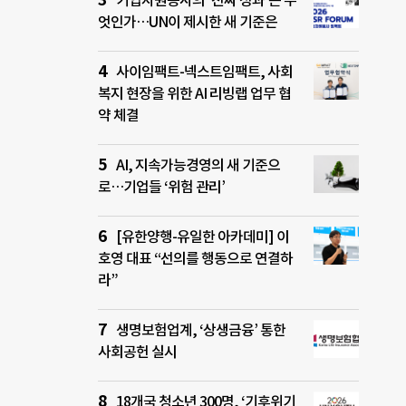
기업자원봉사의 ‘진짜 성과’는 무
엇인가…UN이 제시한 새 기준은
사이임팩트-넥스트임팩트, 사회
복지 현장을 위한 AI 리빙랩 업무 협
약 체결
AI, 지속가능경영의 새 기준으
로…기업들 ‘위험 관리’
[유한양행-유일한 아카데미] 이
호영 대표 “선의를 행동으로 연결하
라”
생명보험업계, ‘상생금융’ 통한
사회공헌 실시
18개국 청소년 300명, ‘기후위기