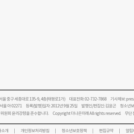
울 중구 세종대로 135-9, 4층(태평로1가) 대표전화: 02-732-7868 기사제보:
pre
울 아 02271 등록(발행)일자: 2012년 9월 25일 발행인/편집인: 김윤곤 청소년
위원회 윤리강령을 준수합니다.
Copyright 더나은미래 All rights reserved. 무
사소개
개인정보처리방침
청소년보호정책
편집규약
알립