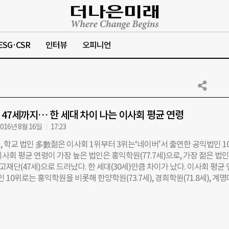
ESG·CSR
인터뷰
오피니언
터 47세까지… 한 세대 차이 나는 이사회 평균 연령
016년 8월 16일
17:23
 학교 법인 多數젊은 이사회 1위부터 3위는‘네이버’서 출연한 공익법인 1
사회 평균 연령이 가장 높은 법인은 홍익학원(77.7세)으로, 가장 젊은 법
단(47세)으로 드러났다. 한 세대(30세)만큼 차이가 났다. 이사회 평균
 10위로는 홍익학원을 비롯해 한양학원(73.7세), 경희학원(71.8세), 계명
가천학원(69.1세), 연세대(69.1세), 이화학당(67.3세) 등이 포진해있어, 학교 
 건국대(67세), 동국대(65.6세), 중앙대(65.5세), 포항공대(65.4세), 숭
 현대학원(65세), 성균관대(65세)도 평균 이사 연령이 모두 65세 이상이었다. 
7세), (재)해피빈(47.8세), 네이버문화재단(51세) 등 이사회가 젊은 공익