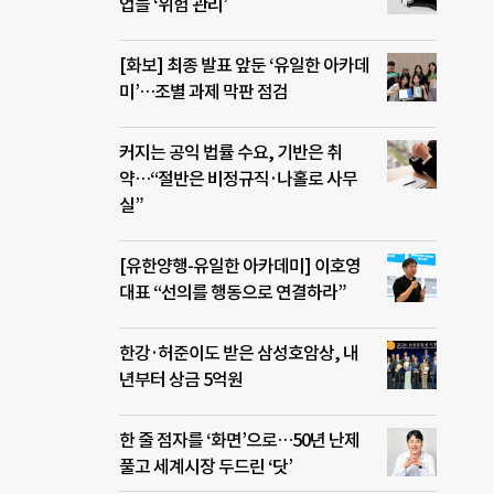
업들 ‘위험 관리’
[화보] 최종 발표 앞둔 ‘유일한 아카데
미’…조별 과제 막판 점검
커지는 공익 법률 수요, 기반은 취
약…“절반은 비정규직·나홀로 사무
실”
[유한양행-유일한 아카데미] 이호영
대표 “선의를 행동으로 연결하라”
한강·허준이도 받은 삼성호암상, 내
년부터 상금 5억원
한 줄 점자를 ‘화면’으로…50년 난제
풀고 세계시장 두드린 ‘닷’