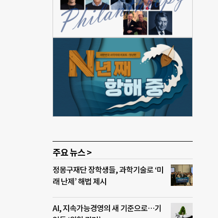
가
거래
있는
 재
버문화
 삼
),
화재
60세
눔재
사회
.3
아이
대표
주요 뉴스 >
),
정몽구재단 장학생들, 과학기술로 ‘미
래 난제’ 해법 제시
AI, 지속가능경영의 새 기준으로…기