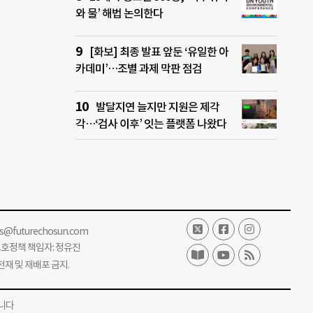
와 물’ 해법 논의한다
[화보] 최종 발표 앞둔 ‘유일한 아
카데미’…조별 과제 막판 점검
발달지연 늘지만 지원은 제각
각…‘검사 이후’ 잇는 플랫폼 나왔다
ss@futurechosun.com
보호정책 책임자: 정유진
단 전재 및 재배포 금지.
니다