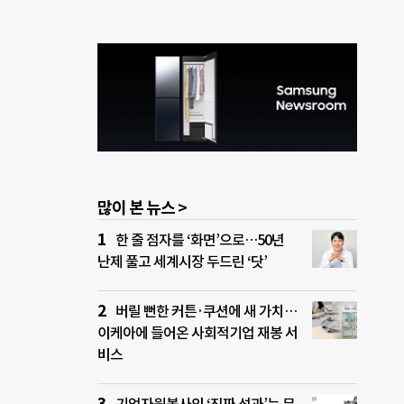
많이 본 뉴스 >
한 줄 점자를 ‘화면’으로…50년
난제 풀고 세계시장 두드린 ‘닷’
버릴 뻔한 커튼·쿠션에 새 가치…
이케아에 들어온 사회적기업 재봉 서
비스