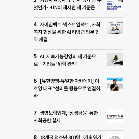
기업자원봉사의 ‘진짜 성과’는 무
엇인가…UN이 제시한 새 기준은
사이임팩트-넥스트임팩트, 사회
복지 현장을 위한 AI 리빙랩 업무 협
약 체결
AI, 지속가능경영의 새 기준으
로…기업들 ‘위험 관리’
[유한양행-유일한 아카데미] 이
호영 대표 “선의를 행동으로 연결하
라”
생명보험업계, ‘상생금융’ 통한
사회공헌 실시
18개국 청소년 300명, ‘기후위기