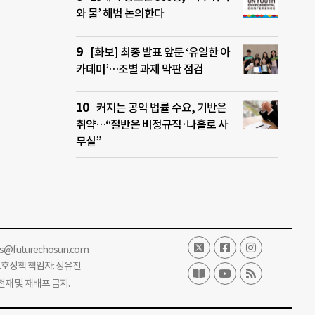
와 물’ 해법 논의한다
[화보] 최종 발표 앞둔 ‘유일한 아
카데미’…조별 과제 막판 점검
커지는 공익 법률 수요, 기반은
취약…“절반은 비정규직·나홀로 사
무실”
ss@futurechosun.com
보호정책 책임자: 정유진
단 전재 및 재배포 금지.