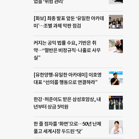
업들 ‘위험 관리’
[화보] 최종 발표 앞둔 ‘유일한 아카데
미’…조별 과제 막판 점검
커지는 공익 법률 수요, 기반은 취
약…“절반은 비정규직·나홀로 사무
실”
[유한양행-유일한 아카데미] 이호영
대표 “선의를 행동으로 연결하라”
한강·허준이도 받은 삼성호암상, 내
년부터 상금 5억원
한 줄 점자를 ‘화면’으로…50년 난제
풀고 세계시장 두드린 ‘닷’