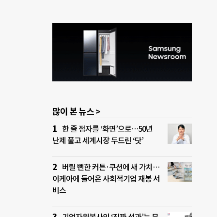
많이 본 뉴스 >
한 줄 점자를 ‘화면’으로…50년
난제 풀고 세계시장 두드린 ‘닷’
버릴 뻔한 커튼·쿠션에 새 가치…
이케아에 들어온 사회적기업 재봉 서
비스