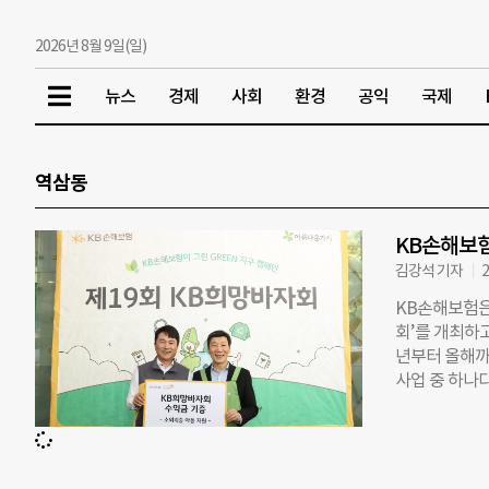
2026년 8월 9일(일)
뉴스
경제
사회
환경
공익
국제
역삼동
KB손해보험,
김강석 기자
2
KB손해보험은 
회’를 개최하고
년부터 올해까
사업 중 하나
장을 비롯한 
KB희망바자회
기증해 재사용
동을 위해 기부