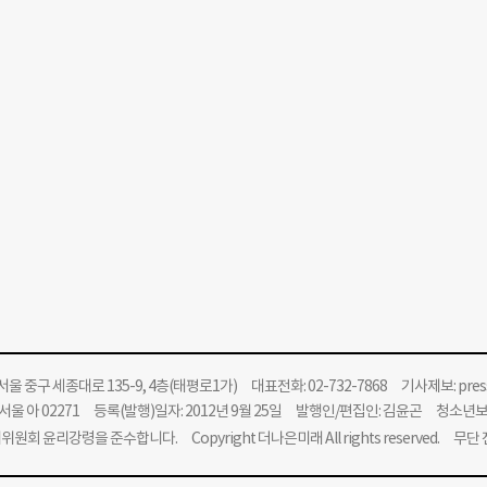
울 중구 세종대로 135-9, 4층(태평로1가) 대표전화: 02-732-7868 기사제보:
pre
울 아 02271 등록(발행)일자: 2012년 9월 25일 발행인/편집인: 김윤곤 청소년
위원회 윤리강령을 준수합니다.
Copyright 더나은미래 All rights reserved. 무