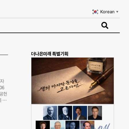
Korean
▼
Korean
▼
더나은미래 특별기획
바자
06
회공헌
 사
다.
물건을
 아
 발생