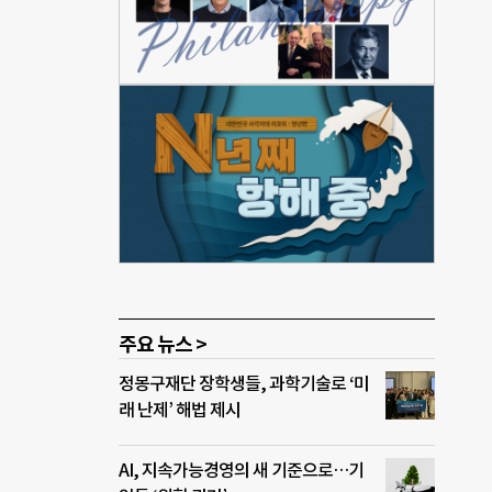
만 점
무 1
 KB
운천
 지
있는
’가
할 수
이라며
주요 뉴스 >
정몽구재단 장학생들, 과학기술로 ‘미
래 난제’ 해법 제시
AI, 지속가능경영의 새 기준으로…기