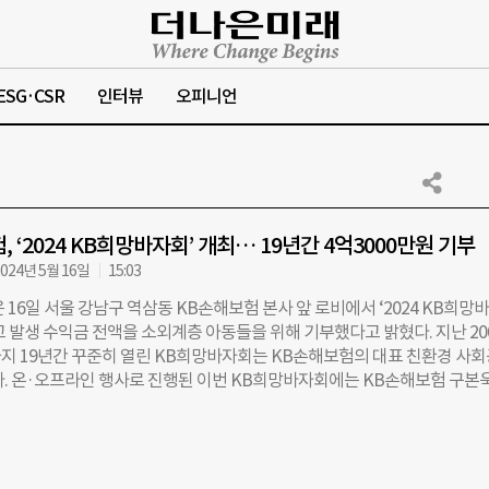
ESG·CSR
인터뷰
오피니언
 ‘2024 KB희망바자회’ 개최… 19년간 4억3000만원 기부
024년 5월 16일
15:03
16일 서울 강남구 역삼동 KB손해보험 본사 앞 로비에서 ‘2024 KB희망
 발생 수익금 전액을 소외계층 아동들을 위해 기부했다고 밝혔다. 지난 20
지 19년간 꾸준히 열린 KB희망바자회는 KB손해보험의 대표 친환경 사
다. 온·오프라인 행사로 진행된 이번 KB희망바자회에는 KB손해보험 구본욱
임직원 및 영업가족, 아름다운가게 박진원 이사장과 주요 관계자들이 참석했
는 KB손해보험의 임직원, 영업가족 및 자회사 직원들이 사용하지 않는 
함으로써 환경보호의 의미를 되새기고 기증 물품 판매 수익금을 소외계층
하는 ESG 경영 활동이다. 지난 19년간 총 기증된 물품은 약 85만 점이며,