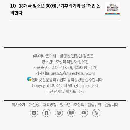
18개국 청소년 300명, ‘기후위기와 물’ 해법 논
의한다
(주)더나은미래 발행인/편집인: 김윤곤
청소년보호정책 책임자: 정유진
서울 중구 세종대로 135-9, 4층(태평로1가)
기사제보:
press@futurechosun.com
인터넷신문윤리위원회 윤리강령을 준수합니다.
Copyright 더나은미래 All rights reserved.
무단 전재 및 재배포 금지.
회사소개
개인정보처리방침
청소년보호정책
편집규약
알립니다