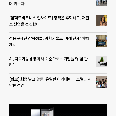
더 키운다
[임팩트비즈니스 인사이트] 정책은 후퇴해도, 저탄
소 산업은 전진한다
정몽구재단 장학생들, 과학기술로 ‘미래 난제’ 해법
제시
AI, 지속가능경영의 새 기준으로…기업들 ‘위험 관
리’
[화보] 최종 발표 앞둔 ‘유일한 아카데미’…조별 과제
막판 점검