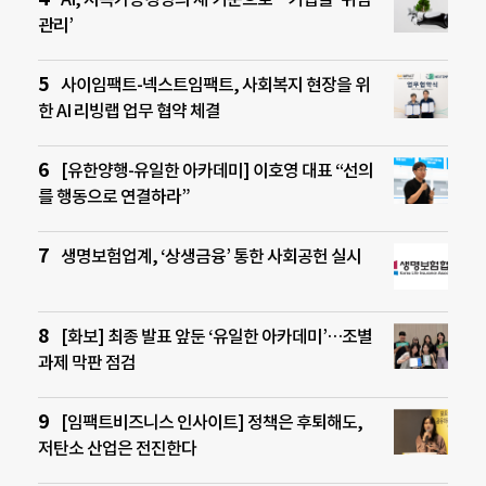
관리’
사이임팩트-넥스트임팩트, 사회복지 현장을 위
한 AI 리빙랩 업무 협약 체결
[유한양행-유일한 아카데미] 이호영 대표 “선의
를 행동으로 연결하라”
생명보험업계, ‘상생금융’ 통한 사회공헌 실시
[화보] 최종 발표 앞둔 ‘유일한 아카데미’…조별
과제 막판 점검
[임팩트비즈니스 인사이트] 정책은 후퇴해도,
저탄소 산업은 전진한다