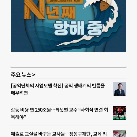
주요 뉴스 >
[공익단체의 사업모델 혁신] 공익 생태계의 빈틈을
메우려면
갈등 비용 연 250조원…최샛별 교수 “사회적 연결 회
복해야”
예술로 교실을 바꾸는 교사들…정몽구재단, 교육 리