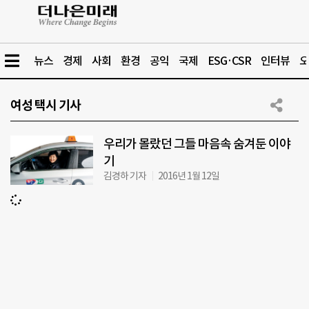
뉴스
경제
사회
환경
공익
국제
ESG·CSR
인터뷰
오
여성 택시 기사
우리가 몰랐던 그들 마음속 숨겨둔 이야
기
김경하 기자
2016년 1월 12일