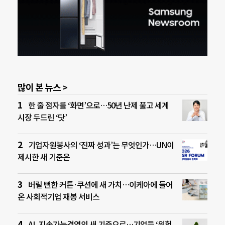
많이 본 뉴스 >
한 줄 점자를 ‘화면’으로…50년 난제 풀고 세계
시장 두드린 ‘닷’
기업자원봉사의 ‘진짜 성과’는 무엇인가…UN이
제시한 새 기준은
버릴 뻔한 커튼·쿠션에 새 가치…이케아에 들어
온 사회적기업 재봉 서비스
AI, 지속가능경영의 새 기준으로…기업들 ‘위험