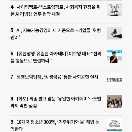
사이임팩트-넥스트임팩트, 사회복지 현장을 위
한 AI 리빙랩 업무 협약 체결
AI, 지속가능경영의 새 기준으로…기업들 ‘위험
관리’
[유한양행-유일한 아카데미] 이호영 대표 “선의
를 행동으로 연결하라”
생명보험업계, ‘상생금융’ 통한 사회공헌 실시
[화보] 최종 발표 앞둔 ‘유일한 아카데미’…조별
과제 막판 점검
18개국 청소년 300명, ‘기후위기와 물’ 해법 논
의한다