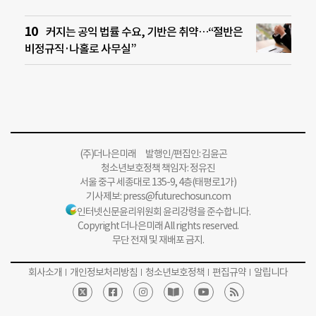
커지는 공익 법률 수요, 기반은 취약…“절반은
비정규직·나홀로 사무실”
(주)더나은미래 발행인/편집인: 김윤곤
청소년보호정책 책임자: 정유진
서울 중구 세종대로 135-9, 4층(태평로1가)
기사제보:
press@futurechosun.com
인터넷신문윤리위원회 윤리강령을 준수합니다.
Copyright 더나은미래 All rights reserved.
무단 전재 및 재배포 금지.
회사소개
개인정보처리방침
청소년보호정책
편집규약
알립니다