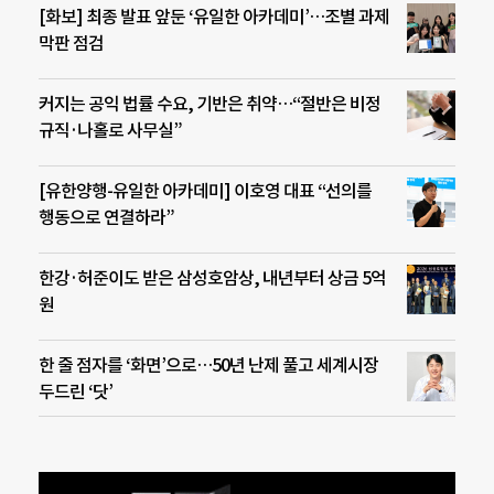
[화보] 최종 발표 앞둔 ‘유일한 아카데미’…조별 과제
막판 점검
커지는 공익 법률 수요, 기반은 취약…“절반은 비정
규직·나홀로 사무실”
[유한양행-유일한 아카데미] 이호영 대표 “선의를
행동으로 연결하라”
한강·허준이도 받은 삼성호암상, 내년부터 상금 5억
원
한 줄 점자를 ‘화면’으로…50년 난제 풀고 세계시장
두드린 ‘닷’