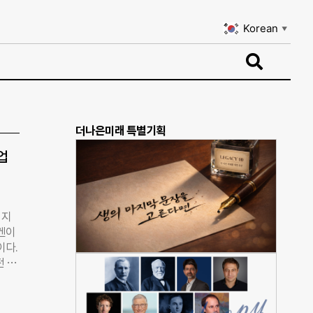
Korean
▼
Korean
▼
더나은미래 특별기획
업
·지
겐이
이다.
전 생
바겐
분석
 가능