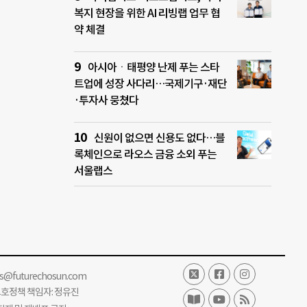
복지 현장을 위한 AI 리빙랩 업무 협
약 체결
아시아ㆍ태평양 난제 푸는 스타
트업에 성장 사다리…국제기구·재단
·투자사 뭉쳤다
신원이 없으면 신용도 없다…블
록체인으로 라오스 금융 소외 푸는
서울랩스
ss@futurechosun.com
보호정책 책임자: 정유진