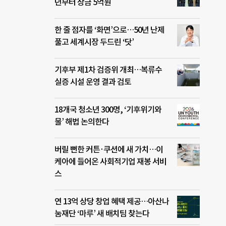
년부터 상금 5억원
한 줄 점자를 ‘화면’으로…50년 난제
풀고 세계시장 두드린 ‘닷’
기후부 제1차 검증위 개최…복류수
실증 시설 운영 결과 검토
18개국 청소년 300명, ‘기후위기와
물’ 해법 논의한다
버릴 뻔한 커튼·쿠션에 새 가치…이
케아에 들어온 사회적기업 재봉 서비
스
연 13억 상당 창업 혜택 제공…아산나
눔재단 ‘마루’ 새 배치팀 찾는다