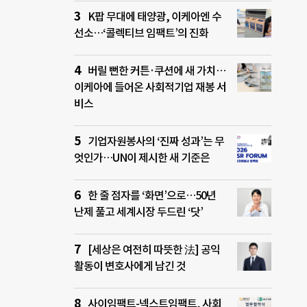
K팝 무대에 태양광, 이케아엔 수
선소…‘콜렉티브 임팩트’의 진화
버릴 뻔한 커튼·쿠션에 새 가치…
이케아에 들어온 사회적기업 재봉 서
비스
기업자원봉사의 ‘진짜 성과’는 무
엇인가…UN이 제시한 새 기준은
한 줄 점자를 ‘화면’으로…50년
난제 풀고 세계시장 두드린 ‘닷’
[세상은 여전히 따뜻한 法] 공익
활동이 변호사에게 남긴 것
사이임팩트-넥스트임팩트, 사회