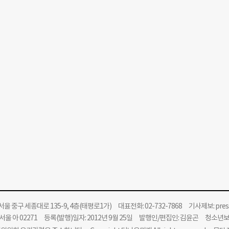
울 중구 세종대로 135-9, 4층(태평로1가) 대표전화: 02-732-7868 기사제보:
pre
울 아 02271 등록(발행)일자: 2012년 9월 25일 발행인/편집인: 김윤곤 청소년