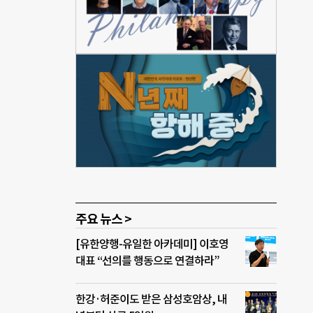
사진)
·구
 지
화적인
 높은
에너지
경에
 테
종 업
주요 뉴스 >
[유한양행-유일한 아카데미] 이호영
대표 “선의를 행동으로 연결하라”
한강·허준이도 받은 삼성호암상, 내