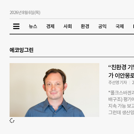
2026년 8월 6일(목)
뉴스
경제
사회
환경
공익
국제
에코잉그린
“친환경 기
가 이안몽
주선영 기자
2
“폴크스바겐과 
배구조) 평가
지속 가능 보고
그런데 생산망
산망을 들여다
은 F에 가깝
해야 한다. 그