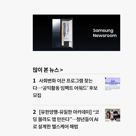
많이 본 뉴스 >
사회변화 이끈 프로그램 찾는
다…‘공익활동 임팩트 어워드’ 후보
모집
[유한양행-유일한 아카데미] “코
딩 몰라도 앱 만든다”…청년들이 AI
로 설계한 헬스케어 해법