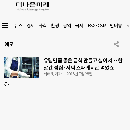
뉴스
경제
사회
환경
공익
국제
ESG·CSR
인터뷰
오
에오
유럽만큼 좋은 급식 만들고 싶어서… 한
달간 점심·저녁 스파게티만 먹었죠
최태욱 기자
2015년 7월 28일