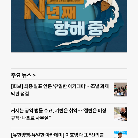
주요 뉴스 >
[화보] 최종 발표 앞둔 ‘유일한 아카데미’…조별 과제
막판 점검
커지는 공익 법률 수요, 기반은 취약…“절반은 비정
규직·나홀로 사무실”
[유한양행-유일한 아카데미] 이호영 대표 “선의를