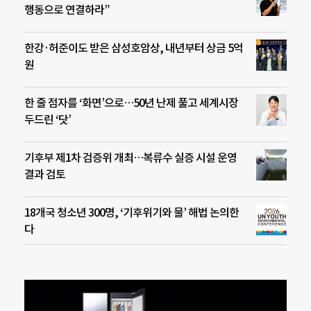
행동으로 연결하라”
한강·허준이도 받은 삼성호암상, 내년부터 상금 5억
원
한 줄 점자를 ‘화면’으로…50년 난제 풀고 세계시장
두드린 ‘닷’
기후부 제1차 검증위 개최…복류수 실증 시설 운영
결과 검토
18개국 청소년 300명, ‘기후위기와 물’ 해법 논의한
다