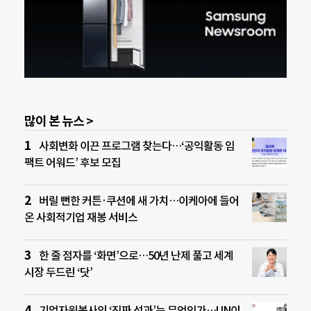
많이 본 뉴스 >
사회변화 이끈 프로그램 찾는다…‘공익활동 임
팩트 어워드’ 후보 모집
버릴 뻔한 커튼·쿠션에 새 가치…이케아에 들어
온 사회적기업 재봉 서비스
한 줄 점자를 ‘화면’으로…50년 난제 풀고 세계
시장 두드린 ‘닷’
기업자원봉사의 ‘진짜 성과’는 무엇인가…UN이