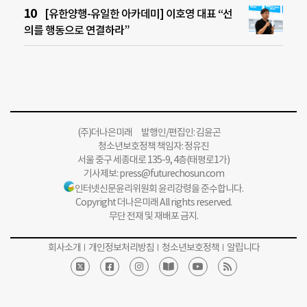
[유한양행-유일한 아카데미] 이호영 대표 “선
의를 행동으로 연결하라”
(주)더나은미래 발행인/편집인: 김윤곤
청소년보호정책 책임자: 정유진
서울 중구 세종대로 135-9, 4층(태평로1가)
기사제보:
press@futurechosun.com
인터넷신문윤리위원회 윤리강령을 준수합니다.
Copyright 더나은미래 All rights reserved.
무단 전재 및 재배포 금지.
회사소개
개인정보처리방침
청소년보호정책
알립니다