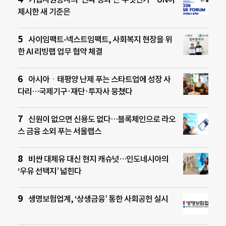
제시한 새 기준은
사이임팩트-넥스트임팩트, 사회복지 현장을 위
한 AI 리빙랩 업무 협약 체결
아시아ㆍ태평양 난제 푸는 스타트업에 성장 사
다리…국제기구·재단·투자사 뭉쳤다
신원이 없으면 신용도 없다…블록체인으로 라오
스 금융 소외 푸는 서울랩스
비싼 대체유 대신 현지 캐슈넛…인도네시아의
‘우유 선택지’ 넓힌다
생명보험업계, ‘상생금융’ 통한 사회공헌 실시