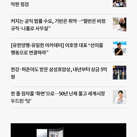
막판 점검
커지는 공익 법률 수요, 기반은 취약…“절반은 비정
규직·나홀로 사무실”
[유한양행-유일한 아카데미] 이호영 대표 “선의를
행동으로 연결하라”
한강·허준이도 받은 삼성호암상, 내년부터 상금 5억
원
한 줄 점자를 ‘화면’으로…50년 난제 풀고 세계시장
두드린 ‘닷’