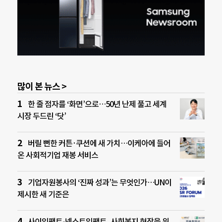
많이 본 뉴스 >
한 줄 점자를 ‘화면’으로…50년 난제 풀고 세계
시장 두드린 ‘닷’
버릴 뻔한 커튼·쿠션에 새 가치…이케아에 들어
온 사회적기업 재봉 서비스
기업자원봉사의 ‘진짜 성과’는 무엇인가…UN이
제시한 새 기준은
사이임팩트-넥스트임팩트, 사회복지 현장을 위