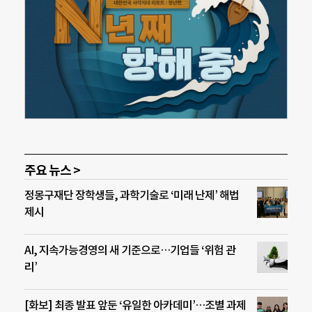
주요 뉴스 >
정몽구재단 장학생들, 과학기술로 ‘미래 난제’ 해법
제시
AI, 지속가능경영의 새 기준으로…기업들 ‘위험 관
리’
[화보] 최종 발표 앞둔 ‘유일한 아카데미’…조별 과제