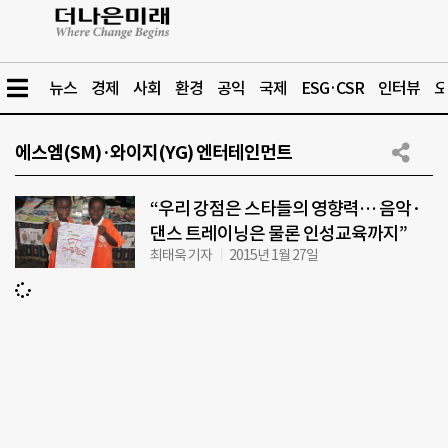
뉴스
경제
사회
환경
공익
국제
ESG·CSR
인터뷰
오
에스엠(SM)·와이지(YG) 엔터테인먼트
“우리 강점은 스타들의 영향력… 음악·
댄스 트레이닝은 물론 인성교육까지”
최태욱 기자
2015년 1월 27일