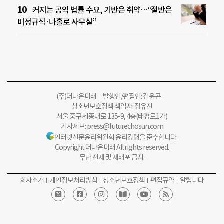
커지는 공익 법률 수요, 기반은 취약…“절반은
비정규직·나홀로 사무실”
(주)더나은미래 발행인/편집인: 김윤곤
청소년보호정책 책임자: 정유진
서울 중구 세종대로 135-9, 4층(태평로1가)
기사제보:
press@futurechosun.com
인터넷신문윤리위원회 윤리강령을 준수합니다.
Copyright 더나은미래 All rights reserved.
무단 전재 및 재배포 금지.
회사소개
개인정보처리방침
청소년보호정책
편집규약
알립니다