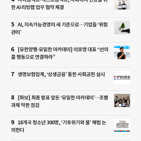
한 AI 리빙랩 업무 협약 체결
AI, 지속가능경영의 새 기준으로…기업들 ‘위험
관리’
[유한양행-유일한 아카데미] 이호영 대표 “선의
를 행동으로 연결하라”
생명보험업계, ‘상생금융’ 통한 사회공헌 실시
[화보] 최종 발표 앞둔 ‘유일한 아카데미’…조별
과제 막판 점검
18개국 청소년 300명, ‘기후위기와 물’ 해법 논
의한다