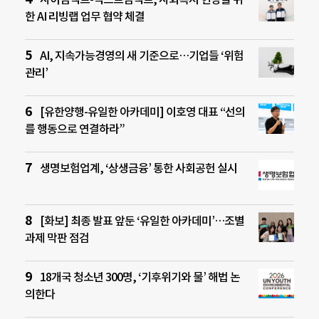
한 AI 리빙랩 업무 협약 체결
AI, 지속가능경영의 새 기준으로…기업들 ‘위험
관리’
[유한양행-유일한 아카데미] 이호영 대표 “선의
를 행동으로 연결하라”
생명보험업계, ‘상생금융’ 통한 사회공헌 실시
[화보] 최종 발표 앞둔 ‘유일한 아카데미’…조별
과제 막판 점검
18개국 청소년 300명, ‘기후위기와 물’ 해법 논
의한다