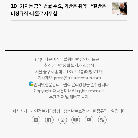
커지는 공익 법률 수요, 기반은 취약…“절반은
비정규직·나홀로 사무실”
(주)더나은미래 발행인/편집인: 김윤곤
청소년보호정책 책임자: 정유진
서울 중구 세종대로 135-9, 4층(태평로1가)
기사제보:
press@futurechosun.com
인터넷신문윤리위원회 윤리강령을 준수합니다.
Copyright 더나은미래 All rights reserved.
무단 전재 및 재배포 금지.
회사소개
개인정보처리방침
청소년보호정책
편집규약
알립니다