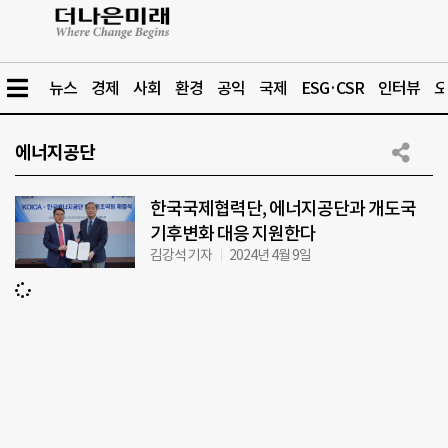
뉴스
경제
사회
환경
공익
국제
ESG·CSR
인터뷰
오
에너지공단
한국국제협력단, 에너지공단과 개도국
기후변화 대응 지원한다
김강석 기자
2024년 4월 9일