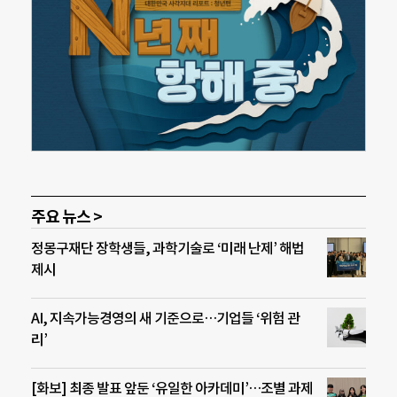
주요 뉴스 >
정몽구재단 장학생들, 과학기술로 ‘미래 난제’ 해법
제시
AI, 지속가능경영의 새 기준으로…기업들 ‘위험 관
리’
[화보] 최종 발표 앞둔 ‘유일한 아카데미’…조별 과제