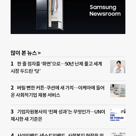
많이 본 뉴스 >
한 줄 점자를 ‘화면’으로…50년 난제 풀고 세계
시장 두드린 ‘닷’
버릴 뻔한 커튼·쿠션에 새 가치…이케아에 들어
온 사회적기업 재봉 서비스
기업자원봉사의 ‘진짜 성과’는 무엇인가…UN이
제시한 새 기준은
사이임팩트-넥스트임팩트, 사회복지 현장을 위