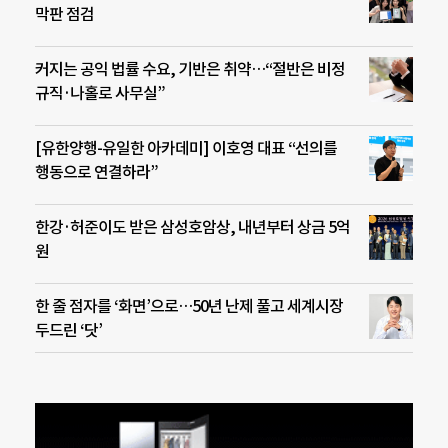
막판 점검
커지는 공익 법률 수요, 기반은 취약…“절반은 비정
규직·나홀로 사무실”
[유한양행-유일한 아카데미] 이호영 대표 “선의를
행동으로 연결하라”
한강·허준이도 받은 삼성호암상, 내년부터 상금 5억
원
한 줄 점자를 ‘화면’으로…50년 난제 풀고 세계시장
두드린 ‘닷’