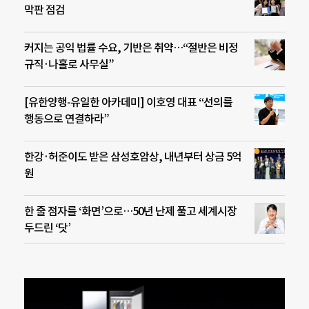
막판 점검
커지는 공익 법률 수요, 기반은 취약…“절반은 비정
규직·나홀로 사무실”
[유한양행-유일한 아카데미] 이호영 대표 “선의를
행동으로 연결하라”
한강·허준이도 받은 삼성호암상, 내년부터 상금 5억
원
한 줄 점자를 ‘화면’으로…50년 난제 풀고 세계시장
두드린 ‘닷’