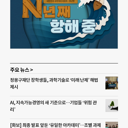
주요 뉴스 >
정몽구재단 장학생들, 과학기술로 ‘미래 난제’ 해법
제시
AI, 지속가능경영의 새 기준으로…기업들 ‘위험 관
리’
[화보] 최종 발표 앞둔 ‘유일한 아카데미’…조별 과제