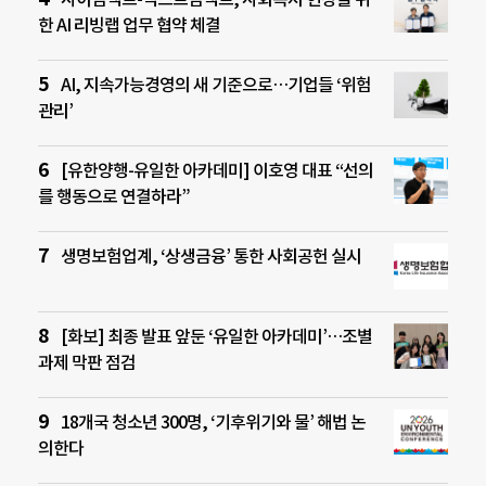
한 AI 리빙랩 업무 협약 체결
AI, 지속가능경영의 새 기준으로…기업들 ‘위험
관리’
[유한양행-유일한 아카데미] 이호영 대표 “선의
를 행동으로 연결하라”
생명보험업계, ‘상생금융’ 통한 사회공헌 실시
[화보] 최종 발표 앞둔 ‘유일한 아카데미’…조별
과제 막판 점검
18개국 청소년 300명, ‘기후위기와 물’ 해법 논
의한다