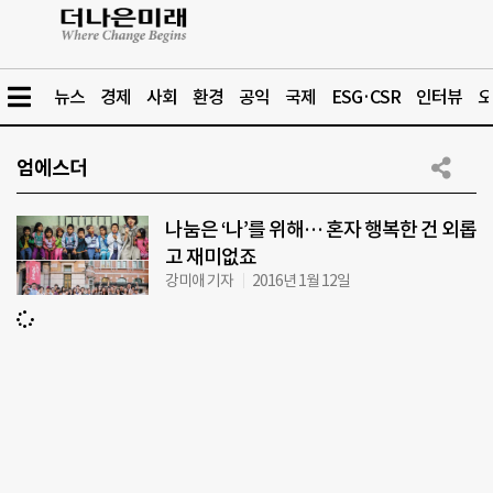
뉴스
경제
사회
환경
공익
국제
ESG·CSR
인터뷰
오
엄에스더
나눔은 ‘나’를 위해… 혼자 행복한 건 외롭
고 재미없죠
강미애 기자
2016년 1월 12일