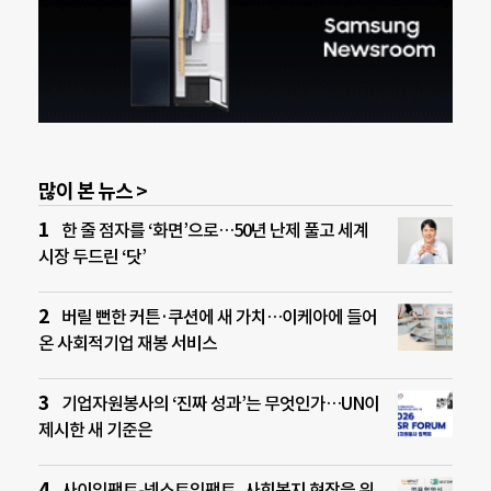
많이 본 뉴스 >
한 줄 점자를 ‘화면’으로…50년 난제 풀고 세계
시장 두드린 ‘닷’
버릴 뻔한 커튼·쿠션에 새 가치…이케아에 들어
온 사회적기업 재봉 서비스
기업자원봉사의 ‘진짜 성과’는 무엇인가…UN이
제시한 새 기준은
사이임팩트-넥스트임팩트, 사회복지 현장을 위