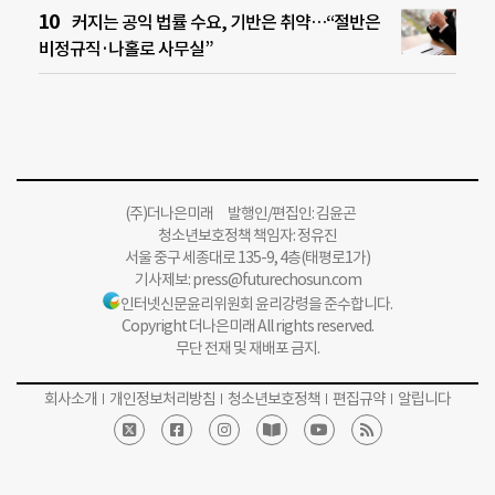
커지는 공익 법률 수요, 기반은 취약…“절반은
비정규직·나홀로 사무실”
(주)더나은미래 발행인/편집인: 김윤곤
청소년보호정책 책임자: 정유진
서울 중구 세종대로 135-9, 4층(태평로1가)
기사제보:
press@futurechosun.com
인터넷신문윤리위원회 윤리강령을 준수합니다.
Copyright 더나은미래 All rights reserved.
무단 전재 및 재배포 금지.
회사소개
개인정보처리방침
청소년보호정책
편집규약
알립니다