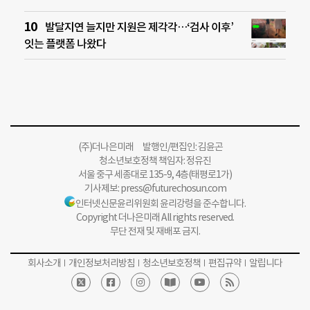
발달지연 늘지만 지원은 제각각…‘검사 이후’
잇는 플랫폼 나왔다
(주)더나은미래 발행인/편집인: 김윤곤
청소년보호정책 책임자: 정유진
서울 중구 세종대로 135-9, 4층(태평로1가)
기사제보:
press@futurechosun.com
인터넷신문윤리위원회 윤리강령을 준수합니다.
Copyright 더나은미래 All rights reserved.
무단 전재 및 재배포 금지.
회사소개
개인정보처리방침
청소년보호정책
편집규약
알립니다