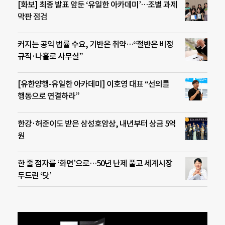
[화보] 최종 발표 앞둔 ‘유일한 아카데미’…조별 과제
막판 점검
커지는 공익 법률 수요, 기반은 취약…“절반은 비정
규직·나홀로 사무실”
[유한양행-유일한 아카데미] 이호영 대표 “선의를
행동으로 연결하라”
한강·허준이도 받은 삼성호암상, 내년부터 상금 5억
원
한 줄 점자를 ‘화면’으로…50년 난제 풀고 세계시장
두드린 ‘닷’