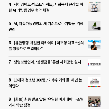
사이임팩트-넥스트임팩트, 사회복지 현장을 위
한 AI 리빙랩 업무 협약 체결
AI, 지속가능경영의 새 기준으로…기업들 ‘위험
관리’
[유한양행-유일한 아카데미] 이호영 대표 “선의
를 행동으로 연결하라”
생명보험업계, ‘상생금융’ 통한 사회공헌 실시
18개국 청소년 300명, ‘기후위기와 물’ 해법 논
의한다
[화보] 최종 발표 앞둔 ‘유일한 아카데미’…조별
과제 막판 점검