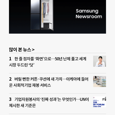
많이 본 뉴스 >
한 줄 점자를 ‘화면’으로…50년 난제 풀고 세계
시장 두드린 ‘닷’
버릴 뻔한 커튼·쿠션에 새 가치…이케아에 들어
온 사회적기업 재봉 서비스
기업자원봉사의 ‘진짜 성과’는 무엇인가…UN이
제시한 새 기준은