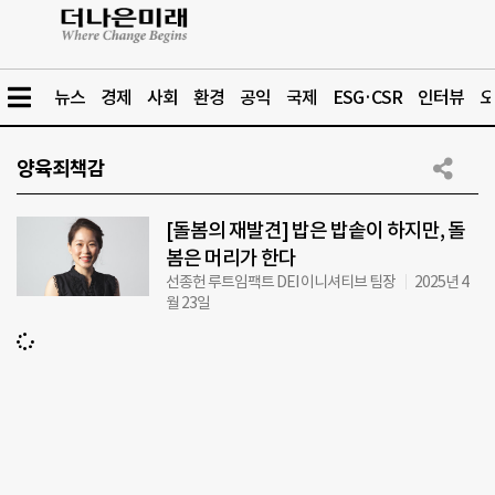
뉴스
경제
사회
환경
공익
국제
ESG·CSR
인터뷰
오
양육죄책감
[돌봄의 재발견] 밥은 밥솥이 하지만, 돌
봄은 머리가 한다
선종헌 루트임팩트 DEI 이니셔티브 팀장
2025년 4
월 23일