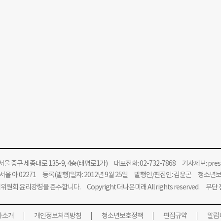
울 중구 세종대로 135-9, 4층(태평로1가) 대표전화: 02-732-7868 기사제보:
pre
울 아 02271 등록(발행)일자: 2012년 9월 25일 발행인/편집인: 김윤곤 청소년
위원회 윤리강령을 준수합니다.
Copyright 더나은미래 All rights reserved. 무
사소개
개인정보처리방침
청소년보호정책
편집규약
알립