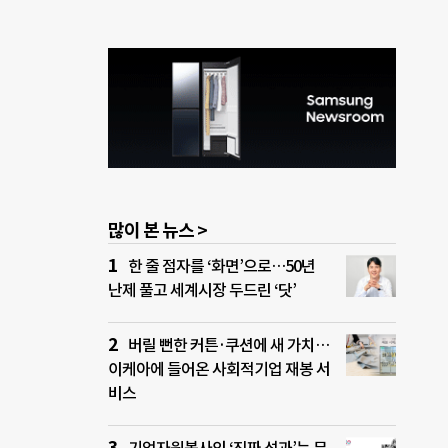
많이 본 뉴스 >
한 줄 점자를 ‘화면’으로…50년
난제 풀고 세계시장 두드린 ‘닷’
버릴 뻔한 커튼·쿠션에 새 가치…
이케아에 들어온 사회적기업 재봉 서
비스