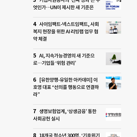
기업자원봉사의 ‘진짜 성과’는 무
엇인가…UN이 제시한 새 기준은
사이임팩트-넥스트임팩트, 사회
복지 현장을 위한 AI 리빙랩 업무 협
약 체결
AI, 지속가능경영의 새 기준으
로…기업들 ‘위험 관리’
[유한양행-유일한 아카데미] 이
호영 대표 “선의를 행동으로 연결하
라”
생명보험업계, ‘상생금융’ 통한
사회공헌 실시
18개국 청소년 300명, ‘기후위기