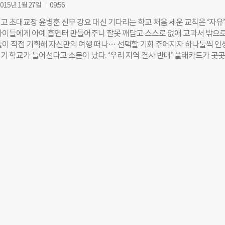
015년 1월 27일
09:56
고 초대교장 윤병훈 신부 강요 대신 기다리는 학교 처음 세운 교칙은 ‘자유
아이들에게 아예 흡연터 만들어주니 잘못 깨닫고 스스로 없애 교과서 밖으로
들이 직접 기획해 자신만의 여행 떠나… 선택할 기회 주어지자 하나둘씩 인
기 학교가 들어선다고 소문이 났다. ‘우리 지역 결사 반대’ 플래카드가 곳
 맞기도 여러 번. 터를 찾아 학교를 짓고 첫 신입생을 받기까지 꼬박 3년이
, 충북 청원군 옥산면 시골 산자락에 들어선 정규 인증 대안학교 ‘양업고등학교
 양업고가 만들어진 지도 17년, 학교 밖 아이들만을 위한 ‘꼴통 학교’로 
제는 들어가려는 학생들이 줄을 섰다. 한 학년에 40명, 전교생 120명 남짓 
난해 경쟁률은 6대 1. 전국 각지에서 교사 연수 문의도 쏟아진다. 국내 인
로 훌륭한 ‘교육 롤모델’로 자리매김했다. 2013년, 전 세계에서 22번째로
 Glasser International)의 ‘좋은 학교(Quality School)’ 인증을 받은 것이다
 윌리엄 글라서(William Glasser)의 이론에 따라 만들어진 WGI 평가는 
으로 한 관계’, ‘교사·학생·학부모 등 구성원 모두가 행복한 학교’ 등 다섯
야만 주어진다. 입시 위주의 교육열이 뜨겁기로 유명한 아시아 국가 중에 
 양업고가 유일하다. 지난 세월의 굴곡엔 윤병훈 양업고 초대 교장신부(현 
성당 주임신부)가 있었다. 2013년 정년퇴임하기까지 양업고와 함께 호흡해
교육상을 받기도 했다. “당시 ‘학교 밖