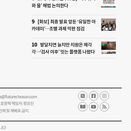
와 물’ 해법 논의한다
[화보] 최종 발표 앞둔 ‘유일한 아
카데미’…조별 과제 막판 점검
발달지연 늘지만 지원은 제각
각…‘검사 이후’ 잇는 플랫폼 나왔다
ss@futurechosun.com
보호정책 책임자: 정유진
단 전재 및 재배포 금지.
니다