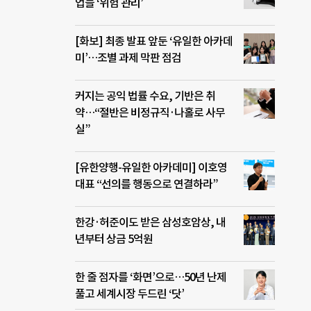
업들 ‘위험 관리’
[화보] 최종 발표 앞둔 ‘유일한 아카데
미’…조별 과제 막판 점검
커지는 공익 법률 수요, 기반은 취
약…“절반은 비정규직·나홀로 사무
실”
[유한양행-유일한 아카데미] 이호영
대표 “선의를 행동으로 연결하라”
한강·허준이도 받은 삼성호암상, 내
년부터 상금 5억원
한 줄 점자를 ‘화면’으로…50년 난제
풀고 세계시장 두드린 ‘닷’