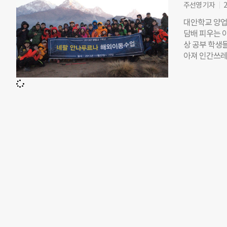
주선영 기자
2
대안학교 양업
담배 피우는 
상 공부 학생
아져 인간쓰레
내걸렸다. 퇴짜
다. 1998년
야기다. 올해로
던 학교에, 이
작은 학교의 지
넘어, 세계적으
WGI(William
적 교육심리학자
와 존중을 바탕
기준을 충족해
학교’ 인증은
교구 산남동 
는 포스코 청암