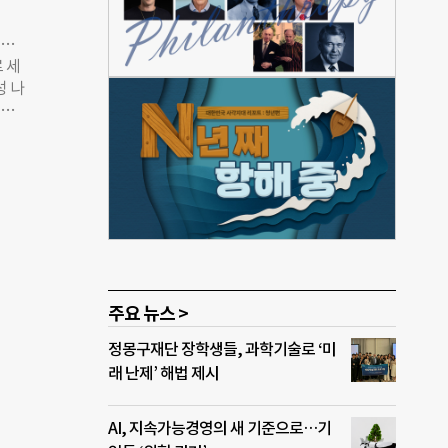
’…
 세
성 나
곳에
 걸렸
’ 이
소문났
되는
기를
. 세계
‘신뢰
 가지
주요 뉴스 >
‘좋은
정몽구재단 장학생들, 과학기술로 ‘미
청주
래 난제’ 해법 제시
온 그
AI, 지속가능경영의 새 기준으로…기