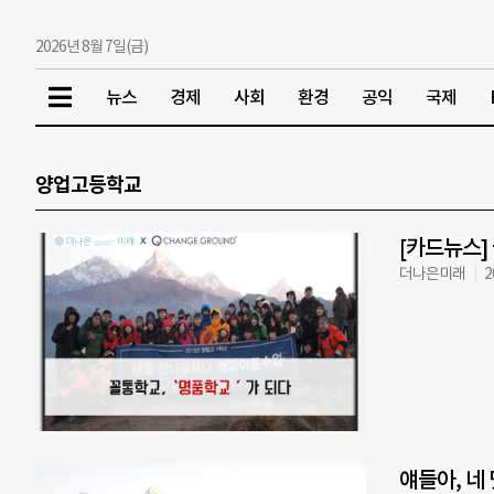
2026년 8월 7일(금)
뉴스
경제
사회
환경
공익
국제
양업고등학교
[카드뉴스]
더나은미래
2
얘들아, 네