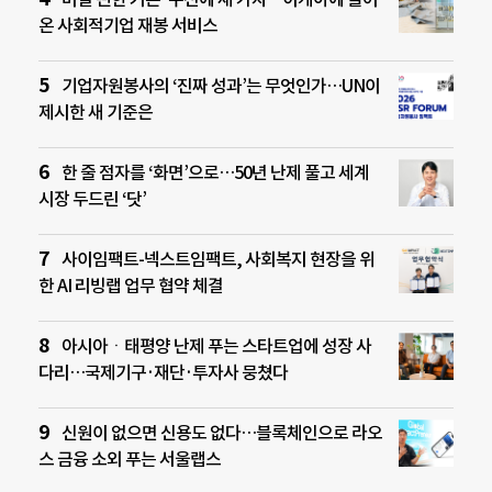
온 사회적기업 재봉 서비스
기업자원봉사의 ‘진짜 성과’는 무엇인가…UN이
제시한 새 기준은
한 줄 점자를 ‘화면’으로…50년 난제 풀고 세계
시장 두드린 ‘닷’
사이임팩트-넥스트임팩트, 사회복지 현장을 위
한 AI 리빙랩 업무 협약 체결
아시아ㆍ태평양 난제 푸는 스타트업에 성장 사
다리…국제기구·재단·투자사 뭉쳤다
신원이 없으면 신용도 없다…블록체인으로 라오
스 금융 소외 푸는 서울랩스