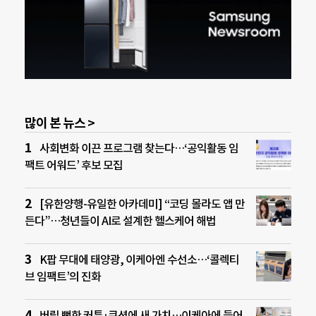
많이 본 뉴스 >
사회변화 이끈 프로그램 찾는다…‘공익활동 임
팩트 어워드’ 후보 모집
[유한양행-유일한 아카데미] “코딩 몰라도 앱 만
든다”…청년들이 AI로 설계한 헬스케어 해법
K팝 무대에 태양광, 이케아엔 수선소…‘콜렉티
브 임팩트’의 진화
버릴 뻔한 커튼·쿠션에 새 가치…이케아에 들어