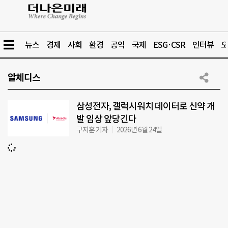
뉴스
경제
사회
환경
공익
국제
ESG·CSR
인터뷰
오
알체디스
삼성전자, 갤럭시워치 데이터로 신약 개
발 임상 앞당긴다
구지훈 기자
2026년 6월 24일