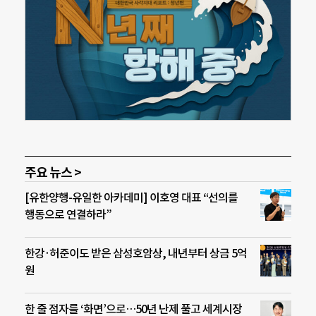
주요 뉴스 >
[유한양행-유일한 아카데미] 이호영 대표 “선의를
행동으로 연결하라”
한강·허준이도 받은 삼성호암상, 내년부터 상금 5억
원
한 줄 점자를 ‘화면’으로…50년 난제 풀고 세계시장