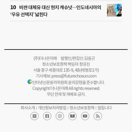
비싼 대체유 대신 현지 캐슈넛…인도네시아의
‘우유 선택지’ 넓힌다
(주)더나은미래 발행인/편집인: 김윤곤
청소년보호정책 책임자: 정유진
서울 중구 세종대로 135-9, 4층(태평로1가)
기사제보:
press@futurechosun.com
인터넷신문윤리위원회 윤리강령을 준수합니다.
Copyright 더나은미래 All rights reserved.
무단 전재 및 재배포 금지.
회사소개
개인정보처리방침
청소년보호정책
알립니다