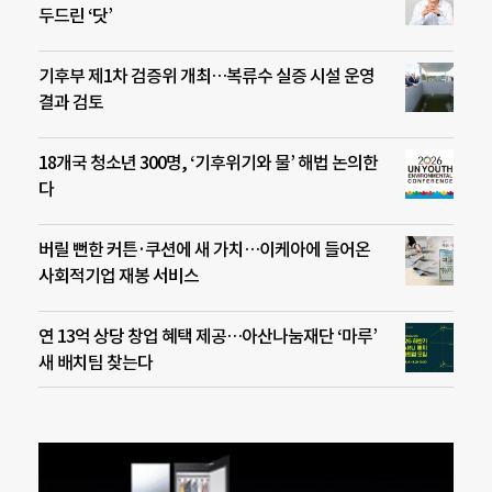
두드린 ‘닷’
기후부 제1차 검증위 개최…복류수 실증 시설 운영
결과 검토
18개국 청소년 300명, ‘기후위기와 물’ 해법 논의한
다
버릴 뻔한 커튼·쿠션에 새 가치…이케아에 들어온
사회적기업 재봉 서비스
연 13억 상당 창업 혜택 제공…아산나눔재단 ‘마루’
새 배치팀 찾는다