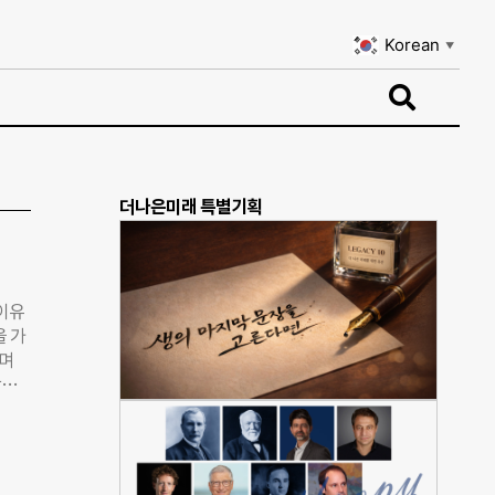
Korean
▼
Korean
▼
더나은미래 특별기획
 이유
을 가
하며
광주
 성
’이었
1와
다.