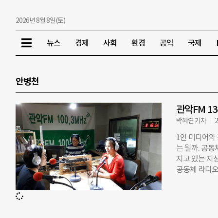
2026년 8월 8일(토)
뉴스
경제
사회
환경
공익
국제
안병천
관악FM 1
박혜연 기자
2
1인 미디어와
는 뭘까. 공
지고 있는 지
공동체 라디오
시민방송’, 대구
남 분당의 ‘F
다. 정식사업
트로 방송을 