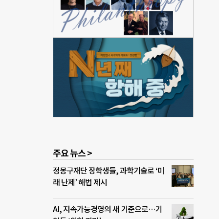
스템이
까.
아를
지역
게 제
 관
있는
년층이
프로그
주요 뉴스 >
정몽구재단 장학생들, 과학기술로 ‘미
래 난제’ 해법 제시
AI, 지속가능경영의 새 기준으로…기