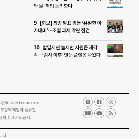
와 물’ 해법 논의한다
[화보] 최종 발표 앞둔 ‘유일한 아
카데미’…조별 과제 막판 점검
발달지연 늘지만 지원은 제각
각…‘검사 이후’ 잇는 플랫폼 나왔다
ss@futurechosun.com
보호정책 책임자: 정유진
단 전재 및 재배포 금지.
니다