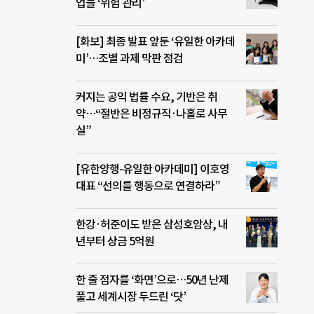
업들 ‘위험 관리’
[화보] 최종 발표 앞둔 ‘유일한 아카데
미’…조별 과제 막판 점검
커지는 공익 법률 수요, 기반은 취
약…“절반은 비정규직·나홀로 사무
실”
[유한양행-유일한 아카데미] 이호영
대표 “선의를 행동으로 연결하라”
한강·허준이도 받은 삼성호암상, 내
년부터 상금 5억원
한 줄 점자를 ‘화면’으로…50년 난제
풀고 세계시장 두드린 ‘닷’