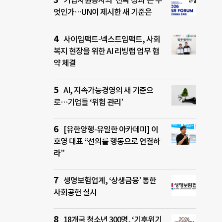
기업자원봉사의 ‘진짜 성과’는 무
엇인가…UN이 제시한 새 기준은
사이임팩트-넥스트임팩트, 사회
복지 현장을 위한 AI 리빙랩 업무 협
약 체결
AI, 지속가능경영의 새 기준으
로…기업들 ‘위험 관리’
[유한양행-유일한 아카데미] 이
호영 대표 “선의를 행동으로 연결하
라”
생명보험업계, ‘상생금융’ 통한
사회공헌 실시
18개국 청소년 300명, ‘기후위기