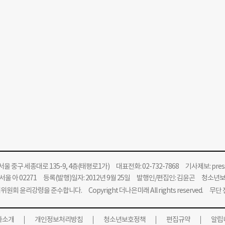
울 중구 세종대로 135-9, 4층(태평로1가) 대표전화: 02-732-7868 기사제보:
pre
울 아 02271 등록(발행)일자: 2012년 9월 25일 발행인/편집인: 김윤곤 청소년
위원회 윤리강령을 준수합니다.
Copyright 더나은미래 All rights reserved. 무
사소개
개인정보처리방침
청소년보호정책
편집규약
알립