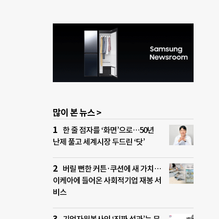
많이 본 뉴스 >
한 줄 점자를 ‘화면’으로…50년
난제 풀고 세계시장 두드린 ‘닷’
버릴 뻔한 커튼·쿠션에 새 가치…
이케아에 들어온 사회적기업 재봉 서
비스