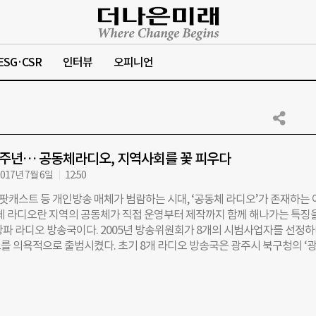
ESG·CSR
인터뷰
오피니언
3주년… 공동체라디오, 지역사회를 꽃 피우다
017년 7월 6일
12:50
 팟캐스트 등 개인방송 매체가 범람하는 시대, ‘공동체 라디오’가 존재하는
동체 라디오란 지역의 공동체가 직접 운영부터 제작까지 함께 해나가는 특징
상파 라디오 방송국이다. 2005년 방송위원회가 8개의 시범사업자를 선정
를 의욕적으로 출범시켰다. 초기 8개 라디오 방송국은 광주시 북구청의 ‘
 성서의 ‘성서 공동체 FM’, 경북 영주의 ‘영주 FM’, 충남 공주의 ‘금강FM’,
M분당’, 서울의 ‘관악FM’과 ‘마포 FM’, 그리고 전남 나주의 ‘나주 시민방송
자로 선정되는 과정에서 탈락한 ‘나주 시민방송’을 제외한 7곳이 현재 출력 
하고 있다. 이중 가장 활발한 활동으로 손꼽히는 곳이 관악FM 공동체라디오