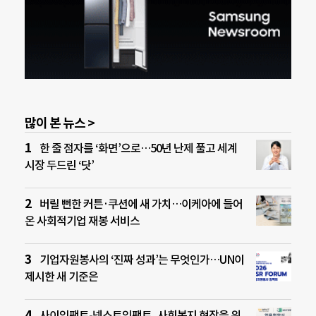
많이 본 뉴스 >
한 줄 점자를 ‘화면’으로…50년 난제 풀고 세계
시장 두드린 ‘닷’
버릴 뻔한 커튼·쿠션에 새 가치…이케아에 들어
온 사회적기업 재봉 서비스
기업자원봉사의 ‘진짜 성과’는 무엇인가…UN이
제시한 새 기준은
사이임팩트-넥스트임팩트, 사회복지 현장을 위