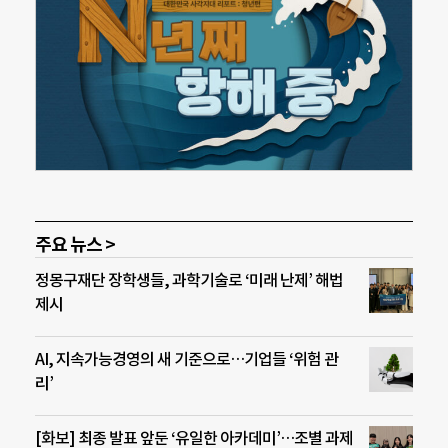
주요 뉴스 >
정몽구재단 장학생들, 과학기술로 ‘미래 난제’ 해법
제시
AI, 지속가능경영의 새 기준으로…기업들 ‘위험 관
리’
[화보] 최종 발표 앞둔 ‘유일한 아카데미’…조별 과제