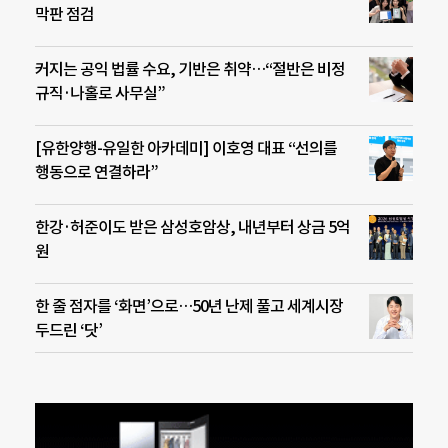
막판 점검
커지는 공익 법률 수요, 기반은 취약…“절반은 비정
규직·나홀로 사무실”
[유한양행-유일한 아카데미] 이호영 대표 “선의를
행동으로 연결하라”
한강·허준이도 받은 삼성호암상, 내년부터 상금 5억
원
한 줄 점자를 ‘화면’으로…50년 난제 풀고 세계시장
두드린 ‘닷’