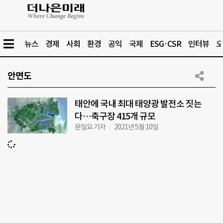
뉴스
경제
사회
환경
공익
국제
ESG·CSR
인터뷰
오
안면도
태안에 국내 최대 태양광 발전소 짓는
다…축구장 415개 규모
문일요 기자
2021년 5월 10일