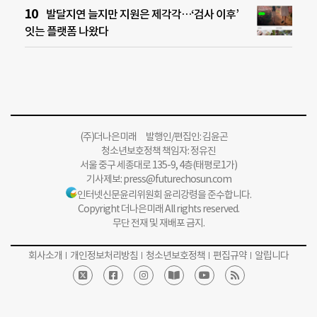
발달지연 늘지만 지원은 제각각…‘검사 이후’
잇는 플랫폼 나왔다
(주)더나은미래 발행인/편집인: 김윤곤
청소년보호정책 책임자: 정유진
서울 중구 세종대로 135-9, 4층(태평로1가)
기사제보:
press@futurechosun.com
인터넷신문윤리위원회 윤리강령을 준수합니다.
Copyright 더나은미래 All rights reserved.
무단 전재 및 재배포 금지.
회사소개
개인정보처리방침
청소년보호정책
편집규약
알립니다