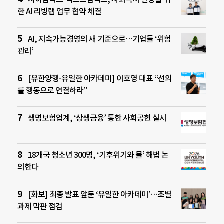
한 AI 리빙랩 업무 협약 체결
AI, 지속가능경영의 새 기준으로…기업들 ‘위험
관리’
[유한양행-유일한 아카데미] 이호영 대표 “선의
를 행동으로 연결하라”
생명보험업계, ‘상생금융’ 통한 사회공헌 실시
18개국 청소년 300명, ‘기후위기와 물’ 해법 논
의한다
[화보] 최종 발표 앞둔 ‘유일한 아카데미’…조별
과제 막판 점검