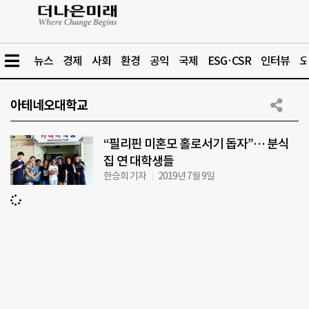
뉴스
경제
사회
환경
공익
국제
ESG·CSR
인터뷰
오
아테네오대학교
“필리핀 미혼모 홀로서기 돕자”… 분식
집 연 대학생들
한승희 기자
2019년 7월 9일