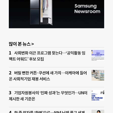
많이 본 뉴스 >
사회변화 이끈 프로그램 찾는다…‘공익활동 임
팩트 어워드’ 후보 모집
버릴 뻔한 커튼·쿠션에 새 가치…이케아에 들어
온 사회적기업 재봉 서비스
기업자원봉사의 ‘진짜 성과’는 무엇인가…UN이
제시한 새 기준은
한 줄 점자를 ‘화면’으로…50년 난제 풀고 세계