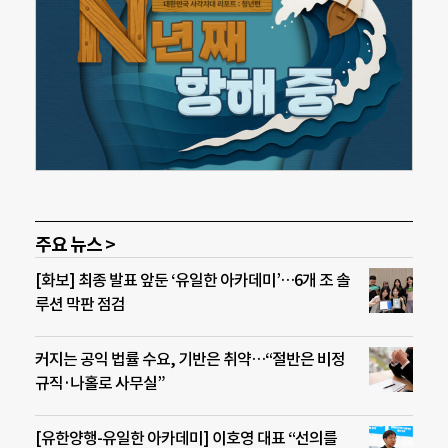
주요 뉴스 >
[화보] 최종 발표 앞둔 ‘유일한 아카데미’…6개 조 솔
루션 막판 점검
커지는 공익 법률 수요, 기반은 취약…“절반은 비정
규직·나홀로 사무실”
[유한양행-유일한 아카데미] 이호영 대표 “선의를