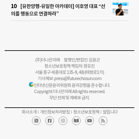
[유한양행-유일한 아카데미] 이호영 대표 “선
의를 행동으로 연결하라”
(주)더나은미래 발행인/편집인: 김윤곤
청소년보호정책 책임자: 정유진
서울 중구 세종대로 135-9, 4층(태평로1가)
기사제보:
press@futurechosun.com
인터넷신문윤리위원회 윤리강령을 준수합니다.
Copyright 더나은미래 All rights reserved.
무단 전재 및 재배포 금지.
회사소개
개인정보처리방침
청소년보호정책
알립니다