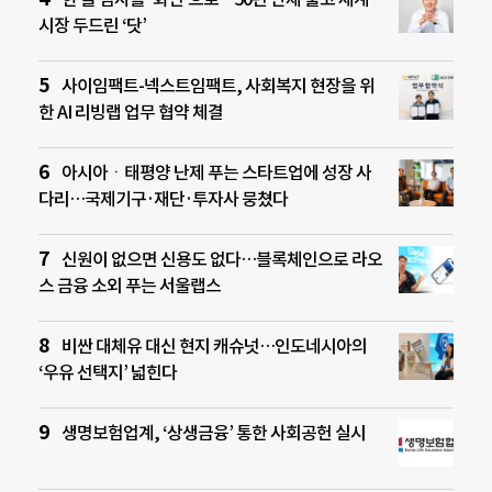
시장 두드린 ‘닷’
사이임팩트-넥스트임팩트, 사회복지 현장을 위
한 AI 리빙랩 업무 협약 체결
아시아ㆍ태평양 난제 푸는 스타트업에 성장 사
다리…국제기구·재단·투자사 뭉쳤다
신원이 없으면 신용도 없다…블록체인으로 라오
스 금융 소외 푸는 서울랩스
비싼 대체유 대신 현지 캐슈넛…인도네시아의
‘우유 선택지’ 넓힌다
생명보험업계, ‘상생금융’ 통한 사회공헌 실시