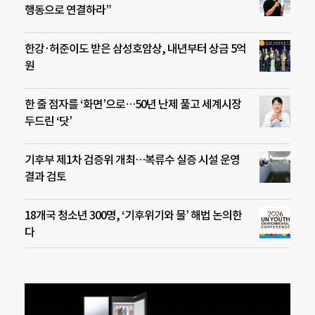
행동으로 연결하라”
한강·허준이도 받은 삼성호암상, 내년부터 상금 5억
원
한 줄 점자를 ‘화면’으로…50년 난제 풀고 세계시장
두드린 ‘닷’
기후부 제1차 검증위 개최…복류수 실증 시설 운영
결과 검토
18개국 청소년 300명, ‘기후위기와 물’ 해법 논의한
다