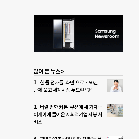
많이 본 뉴스 >
한 줄 점자를 ‘화면’으로…50년
난제 풀고 세계시장 두드린 ‘닷’
버릴 뻔한 커튼·쿠션에 새 가치…
이케아에 들어온 사회적기업 재봉 서
비스