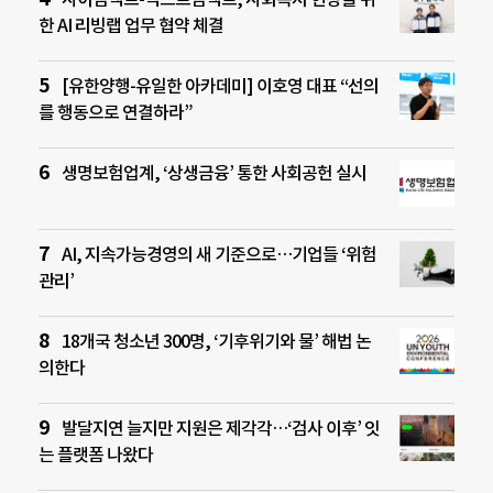
한 AI 리빙랩 업무 협약 체결
[유한양행-유일한 아카데미] 이호영 대표 “선의
를 행동으로 연결하라”
생명보험업계, ‘상생금융’ 통한 사회공헌 실시
AI, 지속가능경영의 새 기준으로…기업들 ‘위험
관리’
18개국 청소년 300명, ‘기후위기와 물’ 해법 논
의한다
발달지연 늘지만 지원은 제각각…‘검사 이후’ 잇
는 플랫폼 나왔다