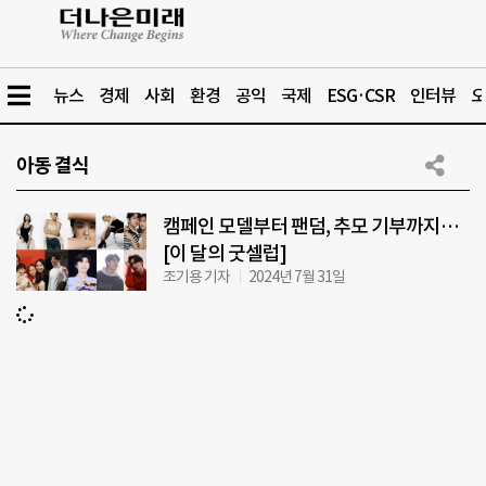
뉴스
경제
사회
환경
공익
국제
ESG·CSR
인터뷰
오
아동 결식
캠페인 모델부터 팬덤, 추모 기부까지…
[이 달의 굿셀럽]
조기용 기자
2024년 7월 31일