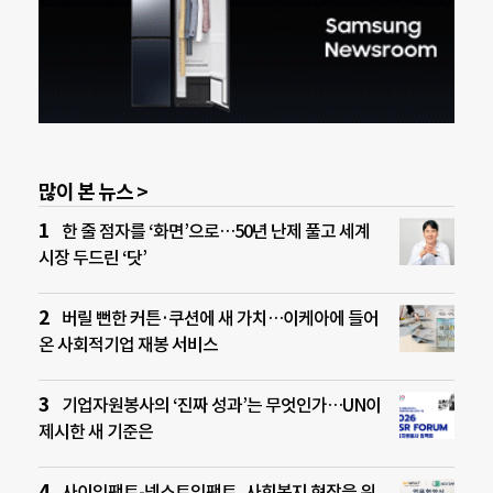
많이 본 뉴스 >
한 줄 점자를 ‘화면’으로…50년 난제 풀고 세계
시장 두드린 ‘닷’
버릴 뻔한 커튼·쿠션에 새 가치…이케아에 들어
온 사회적기업 재봉 서비스
기업자원봉사의 ‘진짜 성과’는 무엇인가…UN이
제시한 새 기준은
사이임팩트-넥스트임팩트, 사회복지 현장을 위