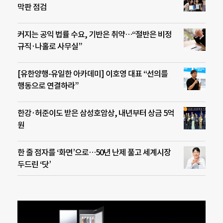
막판 점검
커지는 공익 법률 수요, 기반은 취약…“절반은 비정
규직·나홀로 사무실”
[유한양행-유일한 아카데미] 이호영 대표 “선의를
행동으로 연결하라”
한강·허준이도 받은 삼성호암상, 내년부터 상금 5억
원
한 줄 점자를 ‘화면’으로…50년 난제 풀고 세계시장
두드린 ‘닷’