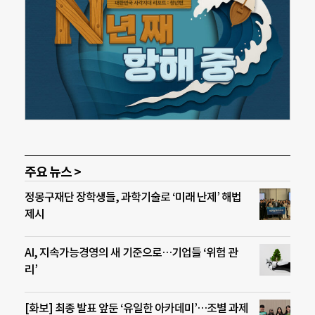
주요 뉴스 >
정몽구재단 장학생들, 과학기술로 ‘미래 난제’ 해법
제시
AI, 지속가능경영의 새 기준으로…기업들 ‘위험 관
리’
[화보] 최종 발표 앞둔 ‘유일한 아카데미’…조별 과제