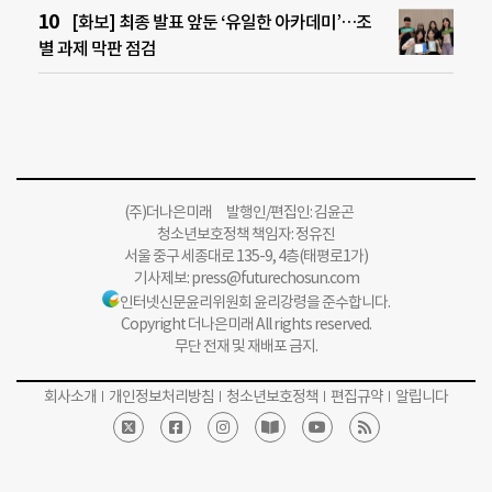
[화보] 최종 발표 앞둔 ‘유일한 아카데미’…조
별 과제 막판 점검
(주)더나은미래 발행인/편집인: 김윤곤
청소년보호정책 책임자: 정유진
서울 중구 세종대로 135-9, 4층(태평로1가)
기사제보:
press@futurechosun.com
인터넷신문윤리위원회 윤리강령을 준수합니다.
Copyright 더나은미래 All rights reserved.
무단 전재 및 재배포 금지.
회사소개
개인정보처리방침
청소년보호정책
편집규약
알립니다