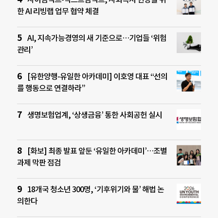
한 AI 리빙랩 업무 협약 체결
AI, 지속가능경영의 새 기준으로…기업들 ‘위험
관리’
[유한양행-유일한 아카데미] 이호영 대표 “선의
를 행동으로 연결하라”
생명보험업계, ‘상생금융’ 통한 사회공헌 실시
[화보] 최종 발표 앞둔 ‘유일한 아카데미’…조별
과제 막판 점검
18개국 청소년 300명, ‘기후위기와 물’ 해법 논
의한다