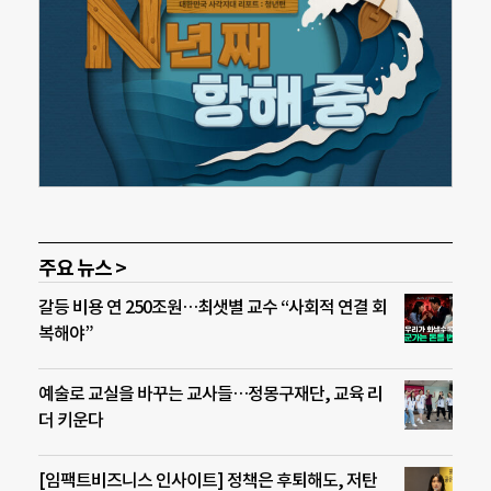
주요 뉴스 >
갈등 비용 연 250조원…최샛별 교수 “사회적 연결 회
복해야”
예술로 교실을 바꾸는 교사들…정몽구재단, 교육 리
더 키운다
[임팩트비즈니스 인사이트] 정책은 후퇴해도, 저탄