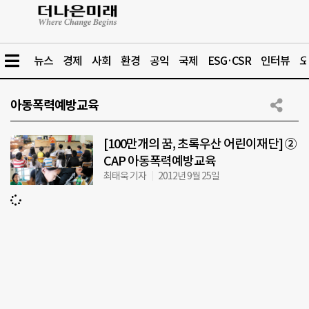
뉴스
경제
사회
환경
공익
국제
ESG·CSR
인터뷰
오
아동폭력예방교육
[100만개의 꿈, 초록우산 어린이재단] ②
CAP 아동폭력예방교육
최태욱 기자
2012년 9월 25일