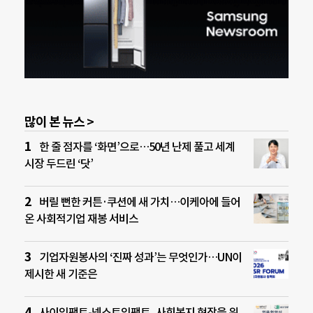
많이 본 뉴스 >
한 줄 점자를 ‘화면’으로…50년 난제 풀고 세계
시장 두드린 ‘닷’
버릴 뻔한 커튼·쿠션에 새 가치…이케아에 들어
온 사회적기업 재봉 서비스
기업자원봉사의 ‘진짜 성과’는 무엇인가…UN이
제시한 새 기준은
사이임팩트-넥스트임팩트, 사회복지 현장을 위