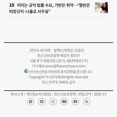
커지는 공익 법률 수요, 기반은 취약…“절반은
비정규직·나홀로 사무실”
(주)더나은미래 발행인/편집인: 김윤곤
청소년보호정책 책임자: 정유진
서울 중구 세종대로 135-9, 4층(태평로1가)
기사제보:
press@futurechosun.com
인터넷신문윤리위원회 윤리강령을 준수합니다.
Copyright 더나은미래 All rights reserved.
무단 전재 및 재배포 금지.
회사소개
개인정보처리방침
청소년보호정책
편집규약
알립니다