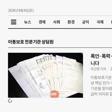
2026년 8월 8일(토)
뉴스
경제
사회
환경
공익
국제
아동보호 전문기관 상담원
폭언·폭력·
니다
주선영 기자
2
아동보호기관 
녕 책임 전가·
기관을 찾아왔
급히 의자로 
어요. 너무 
한 상담원의 말
해 아동 한 명