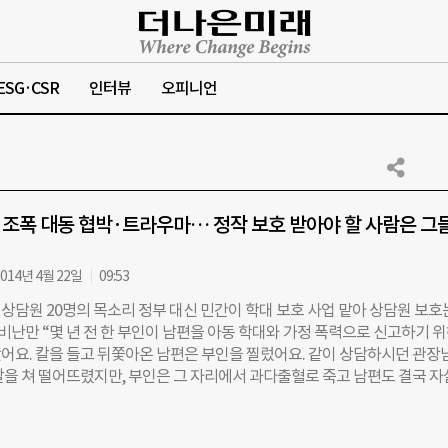
ESG·CSR
인터뷰
오피니언
조폭 대동 협박·트라우마… 정작 보호 받아야 할 사람은 그
014년 4월 22일
09:53
상담원 20명의 목소리 정부 대신 민간이 학대 보호 사업 맡아 상담원 보호
비난만 “몇 년 전 한 부인이 남편을 아동 학대와 가정 폭력으로 신고하기 
어요. 칼을 들고 뒤쫓아온 남편은 부인을 찔렀어요. 같이 상담하시던 관장
칼을 쳐 떨어뜨렸지만, 부인은 그 자리에서 과다출혈로 죽고 남편도 결국 
충격적이어서 아직도 잊히지 않습니다.” 충청 지역 아동보호 전문기관에서 
이다. 우리나라에선 하루 18건의 아동 학대가 발생하고, 매달 아동 학대로
꼴로 사망한다. 아동 학대 발생 건수도 2001년 2105건에서 2012년 6403