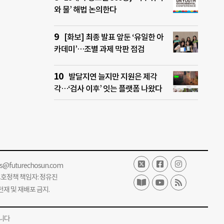
와 물’ 해법 논의한다
[화보] 최종 발표 앞둔 ‘유일한 아
카데미’…조별 과제 막판 점검
발달지연 늘지만 지원은 제각
각…‘검사 이후’ 잇는 플랫폼 나왔다
ss@futurechosun.com
보호정책 책임자: 정유진
단 전재 및 재배포 금지.
니다