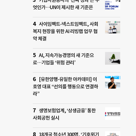
기업자원봉사의 ‘진짜 성과’는 무
엇인가…UN이 제시한 새 기준은
사이임팩트-넥스트임팩트, 사회
복지 현장을 위한 AI 리빙랩 업무 협
약 체결
AI, 지속가능경영의 새 기준으
로…기업들 ‘위험 관리’
[유한양행-유일한 아카데미] 이
호영 대표 “선의를 행동으로 연결하
라”
생명보험업계, ‘상생금융’ 통한
사회공헌 실시
18개국 청소년 300명, ‘기후위기