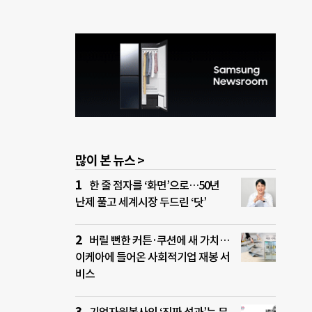
많이 본 뉴스 >
한 줄 점자를 ‘화면’으로…50년
난제 풀고 세계시장 두드린 ‘닷’
버릴 뻔한 커튼·쿠션에 새 가치…
이케아에 들어온 사회적기업 재봉 서
비스