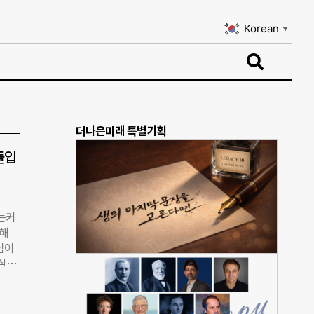
Korean
▼
Korean
▼
더나은미래 특별기획
들입
는커
위해
님이
자살했
만난
 인
건으로