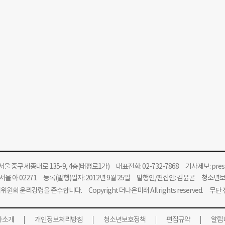
울 중구 세종대로 135-9, 4층(태평로1가) 대표전화: 02-732-7868 기사제보:
pre
울 아 02271 등록(발행)일자: 2012년 9월 25일 발행인/편집인: 김윤곤 청소년
위원회 윤리강령을 준수합니다.
Copyright 더나은미래 All rights reserved. 무
사소개
개인정보처리방침
청소년보호정책
편집규약
알립