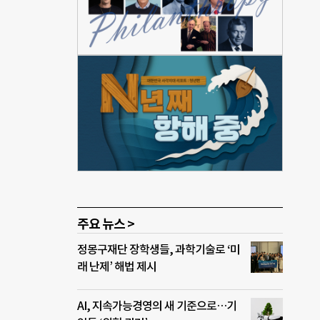
338
미
장 상
·심
 건물
 이후
동보
해군
공개
주요 뉴스 >
정몽구재단 장학생들, 과학기술로 ‘미
래 난제’ 해법 제시
AI, 지속가능경영의 새 기준으로…기