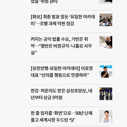
업들 ‘위험 관리’
[화보] 최종 발표 앞둔 ‘유일한 아카데
미’…조별 과제 막판 점검
커지는 공익 법률 수요, 기반은 취
약…“절반은 비정규직·나홀로 사무
실”
[유한양행-유일한 아카데미] 이호영
대표 “선의를 행동으로 연결하라”
한강·허준이도 받은 삼성호암상, 내
년부터 상금 5억원
한 줄 점자를 ‘화면’으로…50년 난제
풀고 세계시장 두드린 ‘닷’