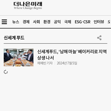
뉴스
경제
사회
환경
공익
국제
ESG·CSR
인터뷰
오
신세계 푸드
신세계푸드, ‘남해 마늘’ 베이커리로 지역
상생 나서
채예빈 기자
2024년 7월 5일