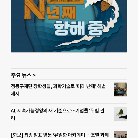
주요 뉴스 >
정몽구재단 장학생들, 과학기술로 ‘미래 난제’ 해법
제시
AI, 지속가능경영의 새 기준으로…기업들 ‘위험 관
리’
[화보] 최종 발표 앞둔 ‘유일한 아카데미’…조별 과제