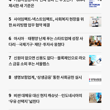
제시한 새 기준은
사이임팩트-넥스트임팩트, 사회복지 현장을 위
한 AI 리빙랩 업무 협약 체결
아시아ㆍ태평양 난제 푸는 스타트업에 성장 사
다리…국제기구·재단·투자사 뭉쳤다
신원이 없으면 신용도 없다…블록체인으로 라오
스 금융 소외 푸는 서울랩스
생명보험업계, ‘상생금융’ 통한 사회공헌 실시
비싼 대체유 대신 현지 캐슈넛…인도네시아의
‘우유 선택지’ 넓힌다