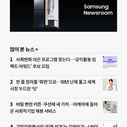
많이 본 뉴스 >
사회변화 이끈 프로그램 찾는다…‘공익활동 임
팩트 어워드’ 후보 모집
한 줄 점자를 ‘화면’으로…50년 난제 풀고 세계
시장 두드린 ‘닷’
버릴 뻔한 커튼·쿠션에 새 가치…이케아에 들어
온 사회적기업 재봉 서비스
기업자원봉사의 ‘진짜 성과’는 무엇인가…UN이