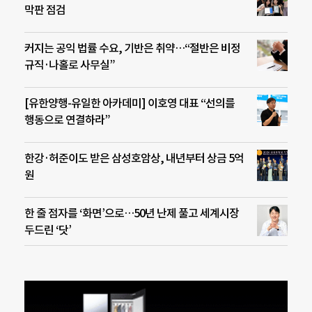
막판 점검
커지는 공익 법률 수요, 기반은 취약…“절반은 비정
규직·나홀로 사무실”
[유한양행-유일한 아카데미] 이호영 대표 “선의를
행동으로 연결하라”
한강·허준이도 받은 삼성호암상, 내년부터 상금 5억
원
한 줄 점자를 ‘화면’으로…50년 난제 풀고 세계시장
두드린 ‘닷’