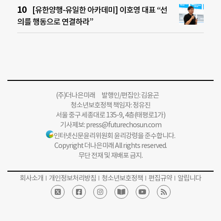
[유한양행-유일한 아카데미] 이호영 대표 “선
의를 행동으로 연결하라”
(주)더나은미래 발행인/편집인: 김윤곤
청소년보호정책 책임자: 정유진
서울 중구 세종대로 135-9, 4층(태평로1가)
기사제보:
press@futurechosun.com
인터넷신문윤리위원회 윤리강령을 준수합니다.
Copyright 더나은미래 All rights reserved.
무단 전재 및 재배포 금지.
회사소개
개인정보처리방침
청소년보호정책
편집규약
알립니다