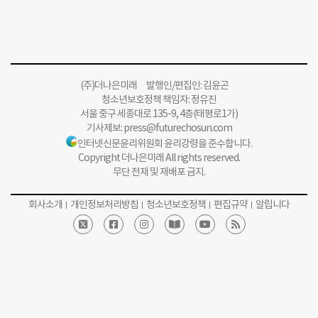
(주)더나은미래 발행인/편집인: 김윤곤
청소년보호정책 책임자: 정유진
서울 중구 세종대로 135-9, 4층(태평로1가)
기사제보:
press@futurechosun.com
인터넷신문윤리위원회 윤리강령을 준수합니다.
Copyright 더나은미래 All rights reserved.
무단 전재 및 재배포 금지.
회사소개
개인정보처리방침
청소년보호정책
편집규약
알립니다