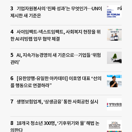
기업자원봉사의 ‘진짜 성과’는 무엇인가…UN이
제시한 새 기준은
사이임팩트-넥스트임팩트, 사회복지 현장을 위
한 AI 리빙랩 업무 협약 체결
AI, 지속가능경영의 새 기준으로…기업들 ‘위험
관리’
[유한양행-유일한 아카데미] 이호영 대표 “선의
를 행동으로 연결하라”
생명보험업계, ‘상생금융’ 통한 사회공헌 실시
18개국 청소년 300명, ‘기후위기와 물’ 해법 논
의한다