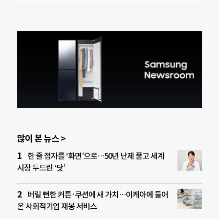
많이 본 뉴스 >
한 줄 점자를 ‘화면’으로…50년 난제 풀고 세계
시장 두드린 ‘닷’
버릴 뻔한 커튼·쿠션에 새 가치…이케아에 들어
온 사회적기업 재봉 서비스