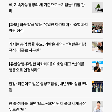
AI, 지속가능경영의 새 기준으로…기업들 ‘위험 관
리’
[화보] 최종 발표 앞둔 ‘유일한 아카데미’…조별 과제
막판 점검
커지는 공익 법률 수요, 기반은 취약…“절반은 비정
규직·나홀로 사무실”
[유한양행-유일한 아카데미] 이호영 대표 “선의를
행동으로 연결하라”
한강·허준이도 받은 삼성호암상, 내년부터 상금 5억
원
한 줄 점자를 ‘화면’으로…50년 난제 풀고 세계시장
두드린 ‘닷’