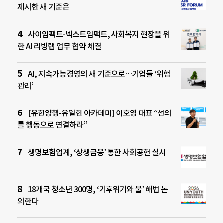
제시한 새 기준은
사이임팩트-넥스트임팩트, 사회복지 현장을 위
한 AI 리빙랩 업무 협약 체결
AI, 지속가능경영의 새 기준으로…기업들 ‘위험
관리’
[유한양행-유일한 아카데미] 이호영 대표 “선의
를 행동으로 연결하라”
생명보험업계, ‘상생금융’ 통한 사회공헌 실시
18개국 청소년 300명, ‘기후위기와 물’ 해법 논
의한다