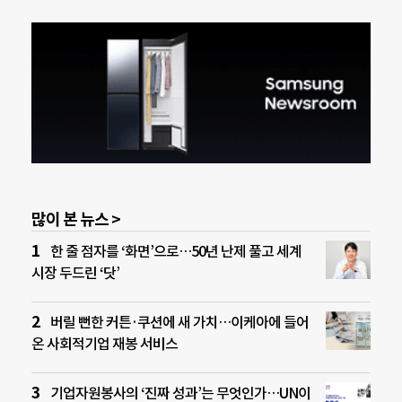
많이 본 뉴스 >
한 줄 점자를 ‘화면’으로…50년 난제 풀고 세계
시장 두드린 ‘닷’
버릴 뻔한 커튼·쿠션에 새 가치…이케아에 들어
온 사회적기업 재봉 서비스
기업자원봉사의 ‘진짜 성과’는 무엇인가…UN이