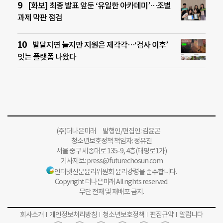
[화보] 최종 발표 앞둔 ‘유일한 아카데미’…조별
과제 막판 점검
발달지연 늘지만 지원은 제각각…‘검사 이후’
잇는 플랫폼 나왔다
(주)더나은미래 발행인/편집인: 김윤곤
청소년보호정책 책임자: 정유진
서울 중구 세종대로 135-9, 4층(태평로1가)
기사제보:
press@futurechosun.com
인터넷신문윤리위원회 윤리강령을 준수합니다.
Copyright 더나은미래 All rights reserved.
무단 전재 및 재배포 금지.
회사소개
개인정보처리방침
청소년보호정책
편집규약
알립니다