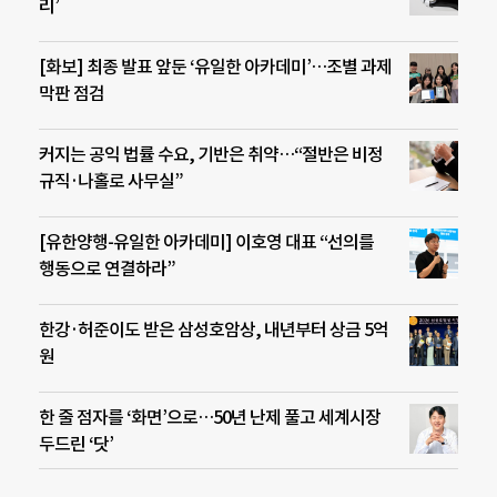
리’
[화보] 최종 발표 앞둔 ‘유일한 아카데미’…조별 과제
막판 점검
커지는 공익 법률 수요, 기반은 취약…“절반은 비정
규직·나홀로 사무실”
[유한양행-유일한 아카데미] 이호영 대표 “선의를
행동으로 연결하라”
한강·허준이도 받은 삼성호암상, 내년부터 상금 5억
원
한 줄 점자를 ‘화면’으로…50년 난제 풀고 세계시장
두드린 ‘닷’