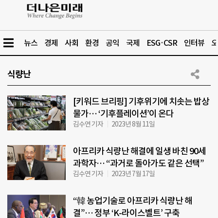
뉴스
경제
사회
환경
공익
국제
ESG·CSR
인터뷰
오
식량난
[키워드 브리핑] 기후위기에 치솟는 밥상
물가… ‘기후플레이션’이 온다
김수연 기자
2023년 8월 11일
아프리카 식량난 해결에 일생 바친 90세
과학자… “과거로 돌아가도 같은 선택”
김수연 기자
2023년 7월 17일
“韓 농업기술로 아프리카 식량난 해
결”… 정부 ‘K-라이스벨트’ 구축