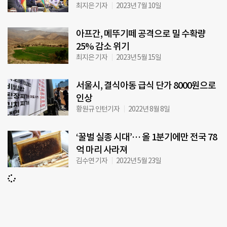
최지은 기자
2023년 7월 10일
아프간, 메뚜기떼 공격으로 밀 수확량
25% 감소 위기
최지은 기자
2023년 5월 15일
서울시, 결식아동 급식 단가 8000원으로
인상
황원규 인턴기자
2022년 8월 8일
‘꿀벌 실종 시대’… 올 1분기에만 전국 78
억 마리 사라져
김수연 기자
2022년 5월 23일