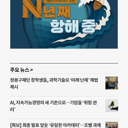
주요 뉴스 >
정몽구재단 장학생들, 과학기술로 ‘미래 난제’ 해법
제시
AI, 지속가능경영의 새 기준으로…기업들 ‘위험 관
리’
[화보] 최종 발표 앞둔 ‘유일한 아카데미’…조별 과제