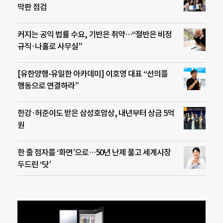
막판 점검
커지는 공익 법률 수요, 기반은 취약…“절반은 비정
규직·나홀로 사무실”
[유한양행-유일한 아카데미] 이호영 대표 “선의를
행동으로 연결하라”
한강·허준이도 받은 삼성호암상, 내년부터 상금 5억
원
한 줄 점자를 ‘화면’으로…50년 난제 풀고 세계시장
두드린 ‘닷’