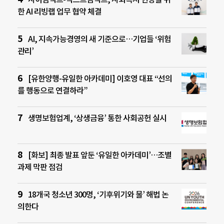
한 AI 리빙랩 업무 협약 체결
AI, 지속가능경영의 새 기준으로…기업들 ‘위험
관리’
[유한양행-유일한 아카데미] 이호영 대표 “선의
를 행동으로 연결하라”
생명보험업계, ‘상생금융’ 통한 사회공헌 실시
[화보] 최종 발표 앞둔 ‘유일한 아카데미’…조별
과제 막판 점검
18개국 청소년 300명, ‘기후위기와 물’ 해법 논
의한다