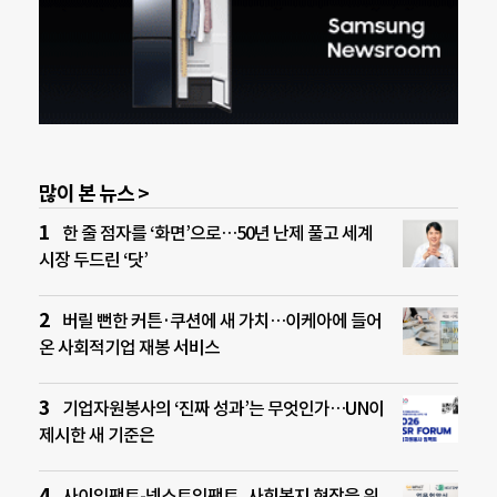
많이 본 뉴스 >
한 줄 점자를 ‘화면’으로…50년 난제 풀고 세계
시장 두드린 ‘닷’
버릴 뻔한 커튼·쿠션에 새 가치…이케아에 들어
온 사회적기업 재봉 서비스
기업자원봉사의 ‘진짜 성과’는 무엇인가…UN이
제시한 새 기준은
사이임팩트-넥스트임팩트, 사회복지 현장을 위