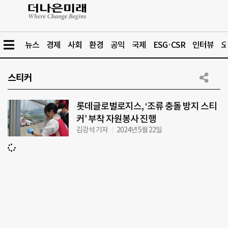
뉴스
경제
사회
환경
공익
국제
ESG·CSR
인터뷰
오
스티커
롯데글로벌로지스, ‘조류 충돌 방지 스티
커’ 부착 자원봉사 진행
김강석 기자
2024년 5월 22일