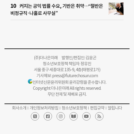
커지는 공익 법률 수요, 기반은 취약…“절반은
비정규직·나홀로 사무실”
(주)더나은미래 발행인/편집인: 김윤곤
청소년보호정책 책임자: 정유진
서울 중구 세종대로 135-9, 4층(태평로1가)
기사제보:
press@futurechosun.com
인터넷신문윤리위원회 윤리강령을 준수합니다.
Copyright 더나은미래 All rights reserved.
무단 전재 및 재배포 금지.
회사소개
개인정보처리방침
청소년보호정책
편집규약
알립니다