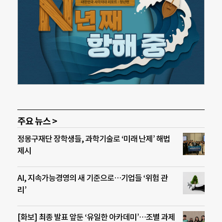
주요 뉴스 >
정몽구재단 장학생들, 과학기술로 ‘미래 난제’ 해법
제시
AI, 지속가능경영의 새 기준으로…기업들 ‘위험 관
리’
[화보] 최종 발표 앞둔 ‘유일한 아카데미’…조별 과제