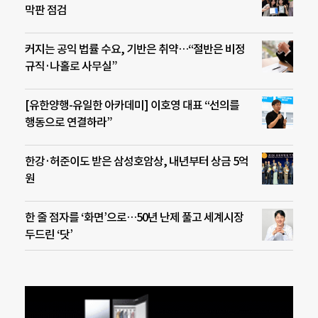
막판 점검
커지는 공익 법률 수요, 기반은 취약…“절반은 비정
규직·나홀로 사무실”
[유한양행-유일한 아카데미] 이호영 대표 “선의를
행동으로 연결하라”
한강·허준이도 받은 삼성호암상, 내년부터 상금 5억
원
한 줄 점자를 ‘화면’으로…50년 난제 풀고 세계시장
두드린 ‘닷’