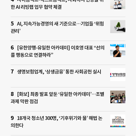
한 AI 리빙랩 업무 협약 체결
AI, 지속가능경영의 새 기준으로…기업들 ‘위험
관리’
[유한양행-유일한 아카데미] 이호영 대표 “선의
를 행동으로 연결하라”
생명보험업계, ‘상생금융’ 통한 사회공헌 실시
[화보] 최종 발표 앞둔 ‘유일한 아카데미’…조별
과제 막판 점검
18개국 청소년 300명, ‘기후위기와 물’ 해법 논
의한다