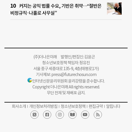
커지는 공익 법률 수요, 기반은 취약…“절반은
비정규직·나홀로 사무실”
(주)더나은미래 발행인/편집인: 김윤곤
청소년보호정책 책임자: 정유진
서울 중구 세종대로 135-9, 4층(태평로1가)
기사제보:
press@futurechosun.com
인터넷신문윤리위원회 윤리강령을 준수합니다.
Copyright 더나은미래 All rights reserved.
무단 전재 및 재배포 금지.
회사소개
개인정보처리방침
청소년보호정책
편집규약
알립니다