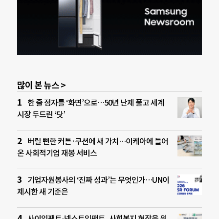
많이 본 뉴스 >
한 줄 점자를 ‘화면’으로…50년 난제 풀고 세계
시장 두드린 ‘닷’
버릴 뻔한 커튼·쿠션에 새 가치…이케아에 들어
온 사회적기업 재봉 서비스
기업자원봉사의 ‘진짜 성과’는 무엇인가…UN이
제시한 새 기준은
사이임팩트-넥스트임팩트, 사회복지 현장을 위