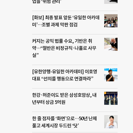
업들 ‘위험 관리’
[화보] 최종 발표 앞둔 ‘유일한 아카데
미’…조별 과제 막판 점검
커지는 공익 법률 수요, 기반은 취
약…“절반은 비정규직·나홀로 사무
실”
[유한양행-유일한 아카데미] 이호영
대표 “선의를 행동으로 연결하라”
한강·허준이도 받은 삼성호암상, 내
년부터 상금 5억원
한 줄 점자를 ‘화면’으로…50년 난제
풀고 세계시장 두드린 ‘닷’