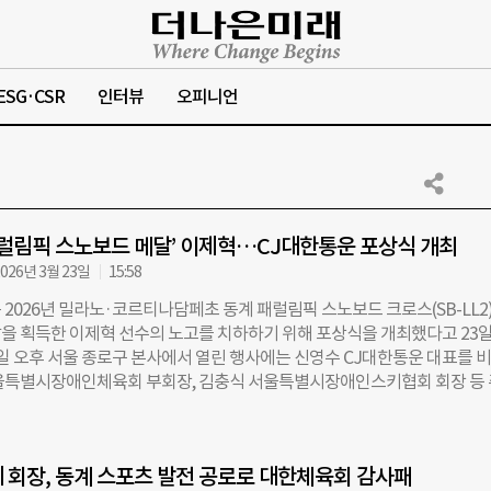
ESG·CSR
인터뷰
오피니언
패럴림픽 스노보드 메달’ 이제혁…CJ대한통운 포상식 개최
026년 3월 23일
15:58
2026년 밀라노·코르티나담페초 동계 패럴림픽 스노보드 크로스(SB-LL2)
을 획득한 이제혁 선수의 노고를 치하하기 위해 포상식을 개최했다고 23일
0일 오후 서울 종로구 본사에서 열린 행사에는 신영수 CJ대한통운 대표를 
울특별시장애인체육회 부회장, 김충식 서울특별시장애인스키협회 회장 등
석했다. 참석자들은 한국 스노보드 역사를 새로 쓴 이제혁 선수에게 꽃다
하며 따뜻한 격려의 인사를 전했다. 지난 8일(한국시간) 이제혁 선수가 목
민국 스노보드 역사상 첫 패럴림픽 메달이라는 점에서 의미가 남다르다. 20
 회장, 동계 스포츠 발전 공로로 대한체육회 감사패
계 패럴림픽 당시 준준결승에서 탈락의 고배를 마셨던 이제혁 선수는 4년간