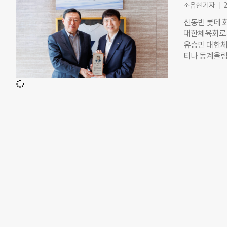
노력 끝에 국
조유현 기자
2
불투명해 보였
신동빈 롯데 
에게 감동을 
대한체육회로부
안주하지 않고
유승민 대한체
한 지원과 응
티나 동계올림
밝혔다. 신영
수 있는 토대
거둔 모습은 
롯데는 대한스
무대에서 마음
억 원 이상을 
은 지난해 7
금 지원, 선수
들이 훈련에만
창단하고 차세
수들은
으로 지원하고
수 있도록 관
어지고 있다.
나라 선수 최
제스키연맹(FI
2026 FIS
회 동계아시안
을 차지하는 
달 개최되는 2