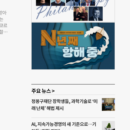
득이
국민
받아
기에
는
 든든
·코르
소감을
할
과를
됐다.
세계
00
통운
포상
선수
팀을
속 선
체계적
념할
로 이
우리
년 국
주요 뉴스 >
5-
정몽구재단 장학생들, 과학기술로 ‘미
 9
래 난제’ 해법 제시
메달
 다음
AI, 지속가능경영의 새 기준으로…기