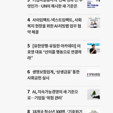
기업자원봉사의 ‘진짜 성과’는 무
엇인가…UN이 제시한 새 기준은
사이임팩트-넥스트임팩트, 사회
복지 현장을 위한 AI 리빙랩 업무 협
약 체결
[유한양행-유일한 아카데미] 이
호영 대표 “선의를 행동으로 연결하
라”
생명보험업계, ‘상생금융’ 통한
사회공헌 실시
AI, 지속가능경영의 새 기준으
로…기업들 ‘위험 관리’
18개국 청소년 300명, ‘기후위기