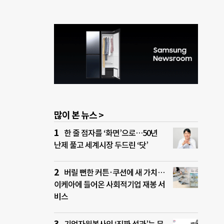
많이 본 뉴스 >
한 줄 점자를 ‘화면’으로…50년
난제 풀고 세계시장 두드린 ‘닷’
버릴 뻔한 커튼·쿠션에 새 가치…
이케아에 들어온 사회적기업 재봉 서
비스