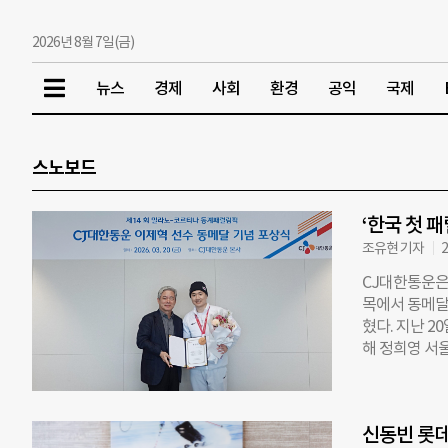
2026년 8월 7일(금)
뉴스
경제
사회
환경
공익
국제
스노보드
‘한국 첫 
조유현 기자
2
CJ대한통운은 
목에서 동메달
혔다. 지난 2
해 정희영 서
관계자들이 참
포상금을 전달
동메달은 대한
신동빈 롯데
년 베이징 동