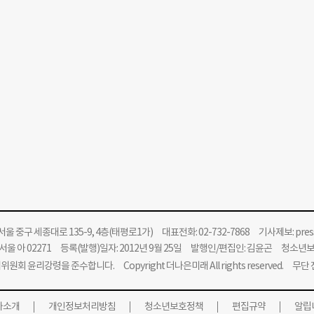
울 중구 세종대로 135-9, 4층(태평로1가) 대표전화: 02-732-7868 기사제보:
pre
울 아 02271 등록(발행)일자: 2012년 9월 25일 발행인/편집인: 김윤곤 청소년
위원회 윤리강령을 준수합니다.
Copyright 더나은미래 All rights reserved. 무
사소개
개인정보처리방침
청소년보호정책
편집규약
알립