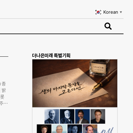
Korean
▼
Korean
▼
더나은미래 특별기획
 종
 밝
비롯
 주요
발과
에 건
22
의