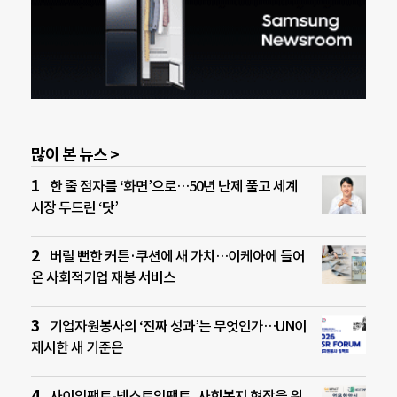
많이 본 뉴스 >
한 줄 점자를 ‘화면’으로…50년 난제 풀고 세계
시장 두드린 ‘닷’
버릴 뻔한 커튼·쿠션에 새 가치…이케아에 들어
온 사회적기업 재봉 서비스
기업자원봉사의 ‘진짜 성과’는 무엇인가…UN이
제시한 새 기준은
사이임팩트-넥스트임팩트, 사회복지 현장을 위