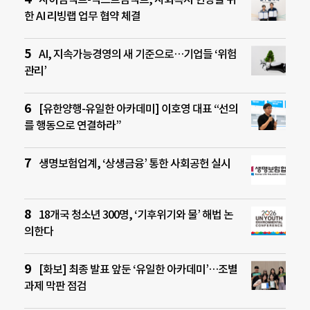
한 AI 리빙랩 업무 협약 체결
AI, 지속가능경영의 새 기준으로…기업들 ‘위험
관리’
[유한양행-유일한 아카데미] 이호영 대표 “선의
를 행동으로 연결하라”
생명보험업계, ‘상생금융’ 통한 사회공헌 실시
18개국 청소년 300명, ‘기후위기와 물’ 해법 논
의한다
[화보] 최종 발표 앞둔 ‘유일한 아카데미’…조별
과제 막판 점검