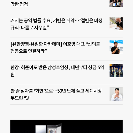
막판 점검
커지는 공익 법률 수요, 기반은 취약…“절반은 비정
규직·나홀로 사무실”
[유한양행-유일한 아카데미] 이호영 대표 “선의를
행동으로 연결하라”
한강·허준이도 받은 삼성호암상, 내년부터 상금 5억
원
한 줄 점자를 ‘화면’으로…50년 난제 풀고 세계시장
두드린 ‘닷’