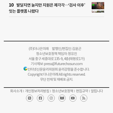
발달지연 늘지만 지원은 제각각…‘검사 이후’
잇는 플랫폼 나왔다
(주)더나은미래 발행인/편집인: 김윤곤
청소년보호정책 책임자: 정유진
서울 중구 세종대로 135-9, 4층(태평로1가)
기사제보:
press@futurechosun.com
인터넷신문윤리위원회 윤리강령을 준수합니다.
Copyright 더나은미래 All rights reserved.
무단 전재 및 재배포 금지.
회사소개
개인정보처리방침
청소년보호정책
편집규약
알립니다