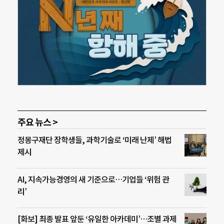
주요 뉴스 >
정몽구재단 장학생들, 과학기술로 ‘미래 난제’ 해법
제시
AI, 지속가능경영의 새 기준으로…기업들 ‘위험 관
리’
[화보] 최종 발표 앞둔 ‘유일한 아카데미’…조별 과제