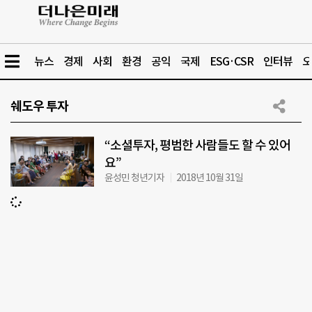
뉴스
경제
사회
환경
공익
국제
ESG·CSR
인터뷰
오
쉐도우 투자
“소셜투자, 평범한 사람들도 할 수 있어
요”
윤성민 청년기자
2018년 10월 31일