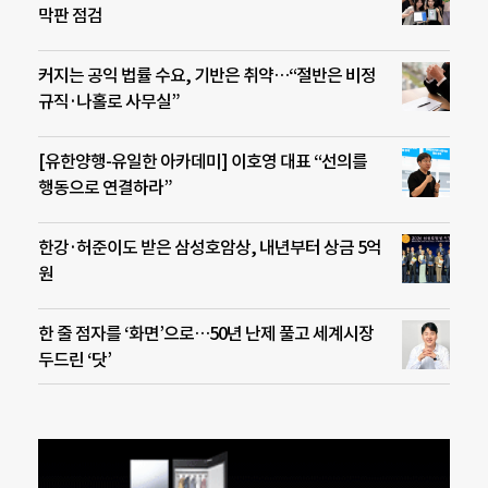
막판 점검
커지는 공익 법률 수요, 기반은 취약…“절반은 비정
규직·나홀로 사무실”
[유한양행-유일한 아카데미] 이호영 대표 “선의를
행동으로 연결하라”
한강·허준이도 받은 삼성호암상, 내년부터 상금 5억
원
한 줄 점자를 ‘화면’으로…50년 난제 풀고 세계시장
두드린 ‘닷’