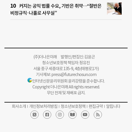
커지는 공익 법률 수요, 기반은 취약…“절반은
비정규직·나홀로 사무실”
(주)더나은미래 발행인/편집인: 김윤곤
청소년보호정책 책임자: 정유진
서울 중구 세종대로 135-9, 4층(태평로1가)
기사제보:
press@futurechosun.com
인터넷신문윤리위원회 윤리강령을 준수합니다.
Copyright 더나은미래 All rights reserved.
무단 전재 및 재배포 금지.
회사소개
개인정보처리방침
청소년보호정책
편집규약
알립니다