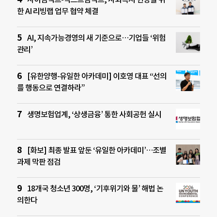
한 AI 리빙랩 업무 협약 체결
AI, 지속가능경영의 새 기준으로…기업들 ‘위험
관리’
[유한양행-유일한 아카데미] 이호영 대표 “선의
를 행동으로 연결하라”
생명보험업계, ‘상생금융’ 통한 사회공헌 실시
[화보] 최종 발표 앞둔 ‘유일한 아카데미’…조별
과제 막판 점검
18개국 청소년 300명, ‘기후위기와 물’ 해법 논
의한다