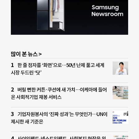
많이 본 뉴스 >
한 줄 점자를 ‘화면’으로…50년 난제 풀고 세계
시장 두드린 ‘닷’
버릴 뻔한 커튼·쿠션에 새 가치…이케아에 들어
온 사회적기업 재봉 서비스
기업자원봉사의 ‘진짜 성과’는 무엇인가…UN이
제시한 새 기준은
사이임팩트-넥스트임팩트, 사회복지 현장을 위