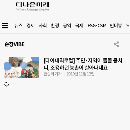
뉴스
경제
사회
환경
공익
국제
ESG·CSR
인터뷰
오
순창VIBE
[다이내믹로컬] 주민·지역이 똘똘 뭉치
니, 조용하던 농촌이 살아나네요
한승희 기자
2019년 11월 12일