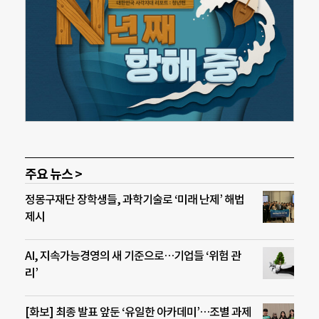
주요 뉴스 >
정몽구재단 장학생들, 과학기술로 ‘미래 난제’ 해법
제시
AI, 지속가능경영의 새 기준으로…기업들 ‘위험 관
리’
[화보] 최종 발표 앞둔 ‘유일한 아카데미’…조별 과제