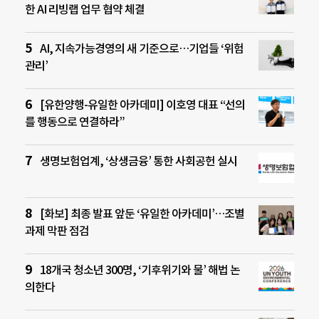
한 AI 리빙랩 업무 협약 체결
AI, 지속가능경영의 새 기준으로…기업들 ‘위험
관리’
[유한양행-유일한 아카데미] 이호영 대표 “선의
를 행동으로 연결하라”
생명보험업계, ‘상생금융’ 통한 사회공헌 실시
[화보] 최종 발표 앞둔 ‘유일한 아카데미’…조별
과제 막판 점검
18개국 청소년 300명, ‘기후위기와 물’ 해법 논
의한다