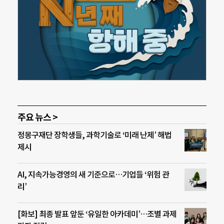
주요 뉴스 >
정몽구재단 장학생들, 과학기술로 ‘미래 난제’ 해법
제시
AI, 지속가능경영의 새 기준으로…기업들 ‘위험 관
리’
[화보] 최종 발표 앞둔 ‘유일한 아카데미’…조별 과제