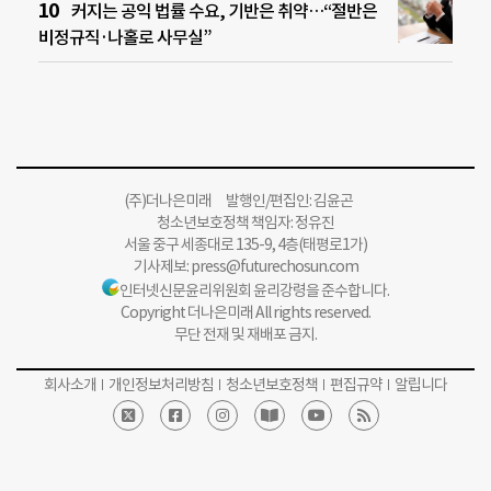
커지는 공익 법률 수요, 기반은 취약…“절반은
비정규직·나홀로 사무실”
(주)더나은미래 발행인/편집인: 김윤곤
청소년보호정책 책임자: 정유진
서울 중구 세종대로 135-9, 4층(태평로1가)
기사제보:
press@futurechosun.com
인터넷신문윤리위원회 윤리강령을 준수합니다.
Copyright 더나은미래 All rights reserved.
무단 전재 및 재배포 금지.
회사소개
개인정보처리방침
청소년보호정책
편집규약
알립니다