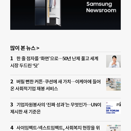
많이 본 뉴스 >
한 줄 점자를 ‘화면’으로…50년 난제 풀고 세계
시장 두드린 ‘닷’
버릴 뻔한 커튼·쿠션에 새 가치…이케아에 들어
온 사회적기업 재봉 서비스
기업자원봉사의 ‘진짜 성과’는 무엇인가…UN이
제시한 새 기준은
사이임팩트-넥스트임팩트, 사회복지 현장을 위