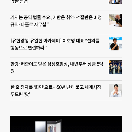
막판 점검
커지는 공익 법률 수요, 기반은 취약…“절반은 비정
규직·나홀로 사무실”
[유한양행-유일한 아카데미] 이호영 대표 “선의를
행동으로 연결하라”
한강·허준이도 받은 삼성호암상, 내년부터 상금 5억
원
한 줄 점자를 ‘화면’으로…50년 난제 풀고 세계시장
두드린 ‘닷’