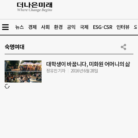
뉴스
경제
사회
환경
공익
국제
ESG·CSR
인터뷰
오
숙명여대
대학생이 바꿉니다, 미화원 어머니의 삶
정유진 기자
2016년 6월 28일